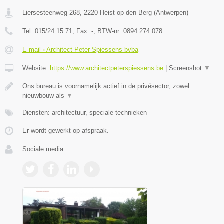
Liersesteenweg 268
,
2220
Heist op den Berg
(
Antwerpen
)
Tel:
015/24 15 71
, Fax:
-
, BTW-nr:
0894.274.078
E-mail › Architect Peter Spiessens bvba
Website:
https://www.architectpeterspiessens.be
|
Screenshot
▼
Ons bureau is voornamelijk actief in de privésector, zowel
nieuwbouw als
▼
Diensten: architectuur, speciale technieken
Er wordt gewerkt op afspraak.
Sociale media: