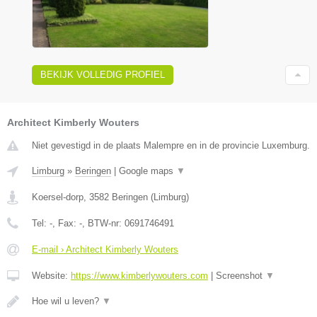
BEKIJK VOLLEDIG PROFIEL
Architect Kimberly Wouters
Niet gevestigd in de plaats Malempre en in de provincie Luxemburg.
Limburg
»
Beringen
|
Google maps
▼
Koersel-dorp
,
3582
Beringen
(
Limburg
)
Tel:
-
, Fax:
-
, BTW-nr:
0691746491
E-mail › Architect Kimberly Wouters
Website:
https://www.kimberlywouters.com
|
Screenshot
▼
Hoe wil u leven?
▼