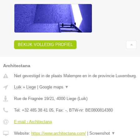
BEKIJK VOLLEDIG PROFIEL
Architectana
Niet gevestigd in de plaats Malempre en in de provincie Luxemburg.
Luik
»
Liege
|
Google maps
▼
Rue de Fragnée 19/21
,
4000
Liege
(
Luik
)
Tel:
+32 485 38 41 05
, Fax:
-
, BTW-nr:
BE0800814380
E-mail › Architectana
Website:
https://www.architectana.com/
|
Screenshot
▼