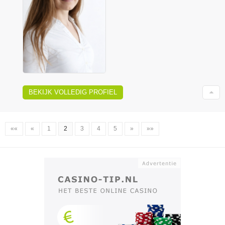
BEKIJK VOLLEDIG PROFIEL
««
«
1
2
3
4
5
»
»»