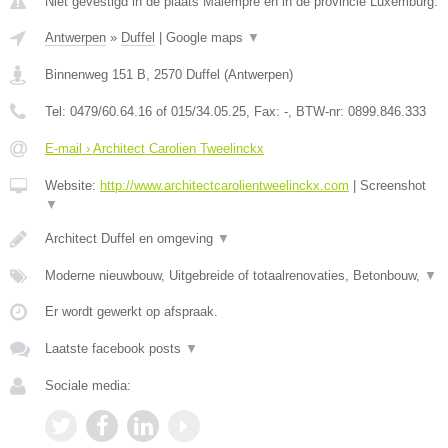
Niet gevestigd in de plaats Malempre en in de provincie Luxemburg.
Antwerpen
»
Duffel
|
Google maps
▼
Binnenweg 151 B
,
2570
Duffel
(
Antwerpen
)
Tel:
0479/60.64.16 of 015/34.05.25
, Fax:
-
, BTW-nr:
0899.846.333
E-mail › Architect Carolien Tweelinckx
Website:
http://www.architectcarolientweelinckx.com
|
Screenshot
▼
Architect Duffel en omgeving
▼
Moderne nieuwbouw, Uitgebreide of totaalrenovaties, Betonbouw,
▼
Er wordt gewerkt op afspraak.
Laatste facebook posts
▼
Sociale media: