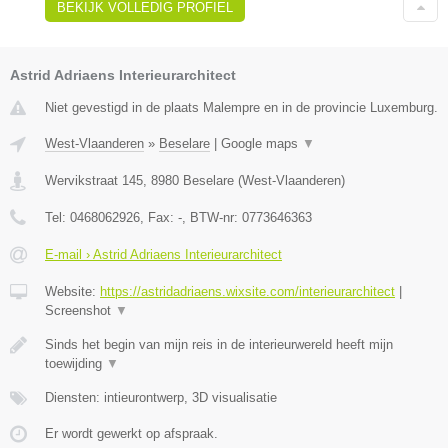
BEKIJK VOLLEDIG PROFIEL
Astrid Adriaens Interieurarchitect
Niet gevestigd in de plaats Malempre en in de provincie Luxemburg.
West-Vlaanderen
»
Beselare
|
Google maps
▼
Wervikstraat 145
,
8980
Beselare
(
West-Vlaanderen
)
Tel:
0468062926
, Fax:
-
, BTW-nr:
0773646363
E-mail › Astrid Adriaens Interieurarchitect
Website:
https://astridadriaens.wixsite.com/interieurarchitect
|
Screenshot
▼
Sinds het begin van mijn reis in de interieurwereld heeft mijn
toewijding
▼
Diensten: intieurontwerp, 3D visualisatie
Er wordt gewerkt op afspraak.