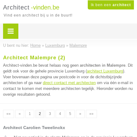
Ik ben een
architect
Architect
-vinden.be
Vind een architect bij u in de buurt!
U bent nu hier:
Home
»
Luxemburg
»
Malempre
Architect Malempre (2)
Architect-vinden.be bevat helaas nog geen
architecten in Malempre
. Dit
geldt ook voor de gehele provincie Luxemburg (
architect Luxemburg
).
Voer bovenaan deze pagina uw postcode in voor de dichtstbijzijnde
architecten of ga naar
direct contact met architecten
om via één e-mail in
contact te komen met meerdere architecten tegelijk. Hieronder worden nu
overige resultaten getoond.
««
«
1
2
3
4
5
»
»»
Architect Carolien Tweelinckx