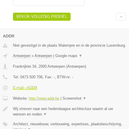
BEKIJK VOLLEDIG PROFIEL
ADDR
Niet gevestigd in de plaats Malempre en in de provincie Luxemburg.
Antwerpen
»
Antwerpen
|
Google maps
▼
Frankrijklei 34
,
2000
Antwerpen
(
Antwerpen
)
Tel:
0473 500 706
, Fax:
-
, BTW-nr:
-
E-mail › ADDR
Website:
http://www.addr.be
|
Screenshot
▼
Wij streven naar een hedendaagse architectuur waarin al uw
wensen en noden
▼
Architect, nieuwbouw, verbouwing, expertises, plaatsbeschrijving,