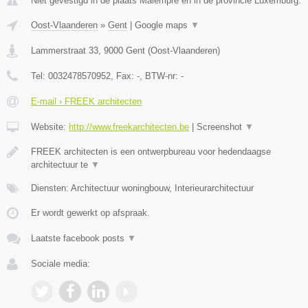
Niet gevestigd in de plaats Malempre en in de provincie Luxemburg.
Oost-Vlaanderen
»
Gent
|
Google maps
▼
Lammerstraat 33
,
9000
Gent
(
Oost-Vlaanderen
)
Tel:
0032478570952
, Fax:
-
, BTW-nr:
-
E-mail › FREEK architecten
Website:
http://www.freekarchitecten.be
|
Screenshot
▼
FREEK architecten is een ontwerpbureau voor hedendaagse
architectuur te
▼
Diensten: Architectuur woningbouw, Interieurarchitectuur
Er wordt gewerkt op afspraak.
Laatste facebook posts
▼
Sociale media: