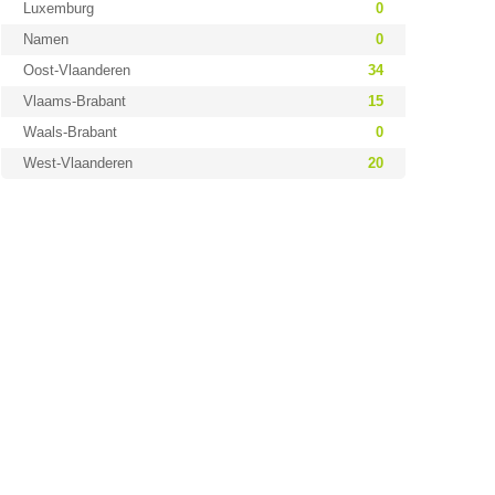
Luxemburg
0
Namen
0
Oost-Vlaanderen
34
Vlaams-Brabant
15
Waals-Brabant
0
West-Vlaanderen
20