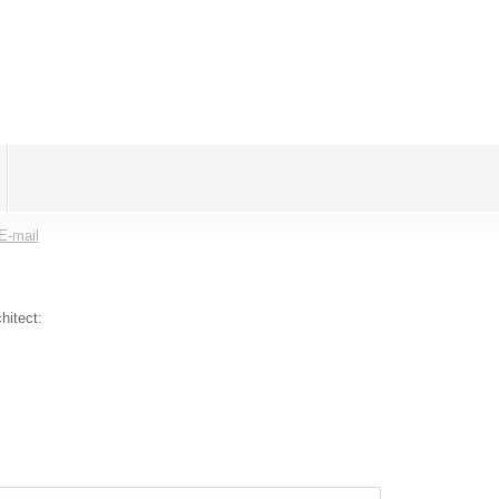
E-mail
hitect: