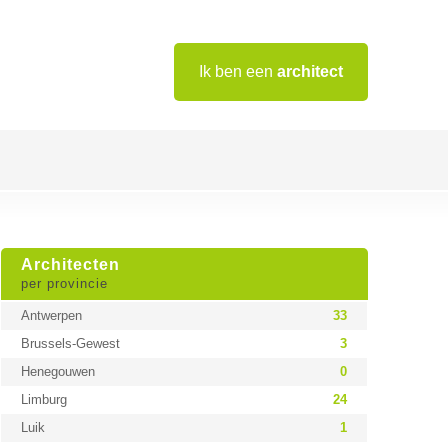
Ik ben een
architect
Architecten
per provincie
Antwerpen
33
Brussels-Gewest
3
Henegouwen
0
Limburg
24
Luik
1