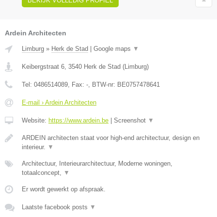
BEKIJK VOLLEDIG PROFIEL
Ardein Architecten
Limburg
»
Herk de Stad
|
Google maps
▼
Keibergstraat 6
,
3540
Herk de Stad
(
Limburg
)
Tel:
0486514089
, Fax:
-
, BTW-nr:
BE0757478641
E-mail › Ardein Architecten
Website:
https://www.ardein.be
|
Screenshot
▼
ARDEIN architecten staat voor high-end architectuur, design en
interieur.
▼
Architectuur, Interieurarchitectuur, Moderne woningen,
totaalconcept,
▼
Er wordt gewerkt op afspraak.
Laatste facebook posts
▼