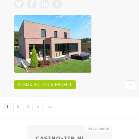
BEKIJK VOLLEDIG PROFIEL
1
2
3
»
»»