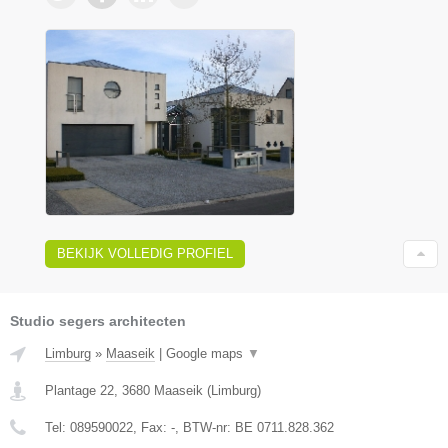
BEKIJK VOLLEDIG PROFIEL
Studio segers architecten
Limburg
»
Maaseik
|
Google maps
▼
Plantage 22
,
3680
Maaseik
(
Limburg
)
Tel:
089590022
, Fax:
-
, BTW-nr:
BE 0711.828.362