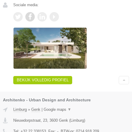
Sociale media:
BEKIJK VOLLEDIG PROFIEL
Architenko - Urban Design and Architecture
Limburg
»
Genk
|
Google maps
▼
Nieuwdorpstraat, 23
,
3600
Genk
(
Limburg
)
Tel:
+32 22 338153
, Fax:
-
, BTW-nr:
0714.918.209