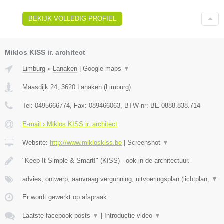
BEKIJK VOLLEDIG PROFIEL
Miklos KISS ir. architect
Limburg
»
Lanaken
|
Google maps
▼
Maasdijk 24
,
3620
Lanaken
(
Limburg
)
Tel:
0495666774
, Fax:
089466063
, BTW-nr:
BE 0888.838.714
E-mail › Miklos KISS ir. architect
Website:
http://www.mikloskiss.be
|
Screenshot
▼
"Keep It Simple & Smart!" (KISS) - ook in de architectuur.
advies, ontwerp, aanvraag vergunning, uitvoeringsplan (lichtplan,
▼
Er wordt gewerkt op afspraak.
Laatste facebook posts
▼
|
Introductie video
▼