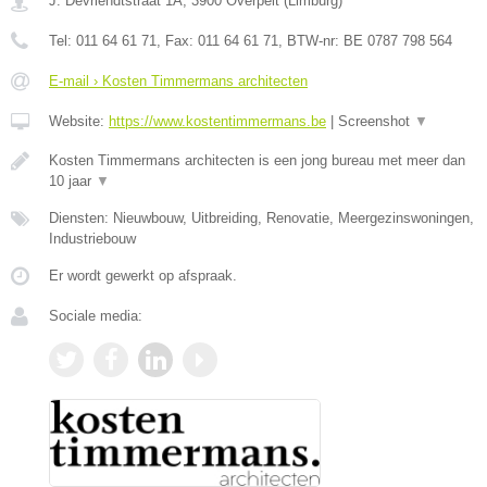
J. Devriendtstraat 1A
,
3900
Overpelt
(
Limburg
)
Tel:
011 64 61 71
, Fax:
011 64 61 71
, BTW-nr:
BE 0787 798 564
E-mail › Kosten Timmermans architecten
Website:
https://www.kostentimmermans.be
|
Screenshot
▼
Kosten Timmermans architecten is een jong bureau met meer dan
10 jaar
▼
Diensten: Nieuwbouw, Uitbreiding, Renovatie, Meergezinswoningen,
Industriebouw
Er wordt gewerkt op afspraak.
Sociale media: