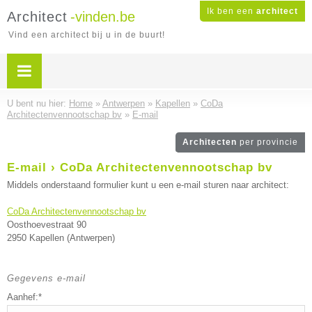
Ik ben een
architect
Architect
-vinden.be
Vind een architect bij u in de buurt!
U bent nu hier:
Home
»
Antwerpen
»
Kapellen
»
CoDa
Architectenvennootschap bv
»
E-mail
Architecten
per provincie
E-mail › CoDa Architectenvennootschap bv
Middels onderstaand formulier kunt u een e-mail sturen naar architect:
CoDa Architectenvennootschap bv
Oosthoevestraat 90
2950 Kapellen (Antwerpen)
Gegevens e-mail
Aanhef:*