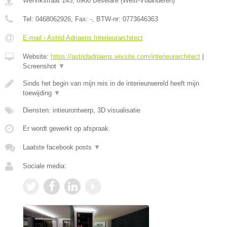
Wervikstraat 145
,
8980
Beselare
(
West-Vlaanderen
)
Tel:
0468062926
, Fax:
-
, BTW-nr:
0773646363
E-mail › Astrid Adriaens Interieurarchitect
Website:
https://astridadriaens.wixsite.com/interieurarchitect
|
Screenshot
▼
Sinds het begin van mijn reis in de interieurwereld heeft mijn
toewijding
▼
Diensten: intieurontwerp, 3D visualisatie
Er wordt gewerkt op afspraak.
Laatste facebook posts
▼
Sociale media: