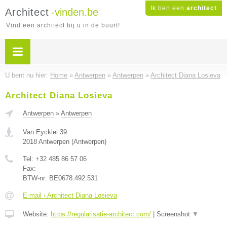
Ik ben een
architect
Architect
-vinden.be
Vind een architect bij u in de buurt!
U bent nu hier:
Home
»
Antwerpen
»
Antwerpen
»
Architect Diana Losieva
Architect Diana Losieva
Antwerpen
»
Antwerpen
Van Eycklei 39
2018
Antwerpen
(
Antwerpen
)
Tel:
+32 485 86 57 06
Fax:
-
BTW-nr:
BE0678.492.531
E-mail › Architect Diana Losieva
Website:
https://regularisatie-architect.com/
|
Screenshot
▼