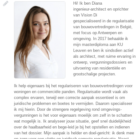
Hi! Ik ben Diana
ingenieur-architect en oprichter
van Vision Di
gespecialiseerd in de regularisatie
van bouwovertredingen in België,
met focus op Antwerpen en
omgeving. In 2017 behaalde ik
mijn masterdiploma aan KU
Leuven en ben ik sindsdien actief
als architect, met ruime ervaring in
ontwerp, vergunningsdossiers en
uitvoering van residentiële en
grootschalige projecten.
Ik help eigenaars bij het regulariseren van bouwovertredingen voor
woningen en commerciële panden. Regularisatie wordt vaak als
complex ervaren, terwijl een correcte aanpak essentieel is om
juridische problemen en boetes te vermijden. Daarom specialiseer
ik mij hierin. Door de strengere regelgeving rond omgevings-
vergunningen is het voor eigenaars moeilijk om zelf in te schatten
wat mogelijk is. Ik analyseer jouw situatie, geef snel duidelijkheid
over de haalbaarheid en bege-leid je bij het opstellen en indienen
van het dossier. Mijn aanpak is helder en doel-gericht: ik denk mee
en zorg voor een vlotte en juridisch correcte regularisatie. Naast