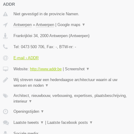
ADDR
Niet gevestigd in de provincie Namen.
Antwerpen
»
Antwerpen
|
Google maps
▼
Frankrijklei 34
,
2000
Antwerpen
(
Antwerpen
)
Tel:
0473 500 706
, Fax:
-
, BTW-nr:
-
E-mail › ADDR
Website:
http://www.addr.be
|
Screenshot
▼
Wij streven naar een hedendaagse architectuur waarin al uw
wensen en noden
▼
Architect, nieuwbouw, verbouwing, expertises, plaatsbeschrijving,
interieur
▼
Openingstijden
▼
Laatste tweets
▼
|
Laatste facebook posts
▼
Sociale media: