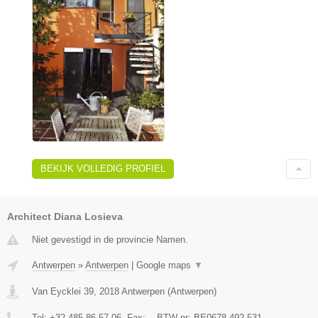
BEKIJK VOLLEDIG PROFIEL
Architect Diana Losieva
Niet gevestigd in de provincie Namen.
Antwerpen
»
Antwerpen
|
Google maps
▼
Van Eycklei 39
,
2018
Antwerpen
(
Antwerpen
)
Tel:
+32 485 86 57 06
, Fax:
-
, BTW-nr:
BE0678.492.531