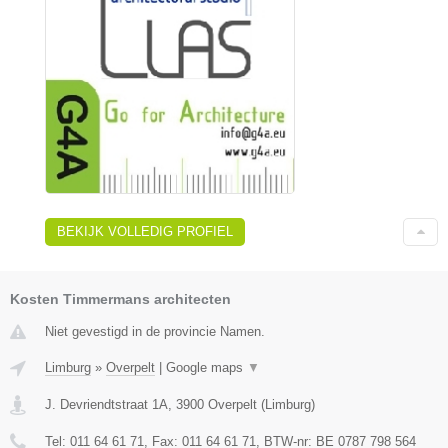
BEKIJK VOLLEDIG PROFIEL
Kosten Timmermans architecten
Niet gevestigd in de provincie Namen.
Limburg
»
Overpelt
|
Google maps
▼
J. Devriendtstraat 1A
,
3900
Overpelt
(
Limburg
)
Tel:
011 64 61 71
, Fax:
011 64 61 71
, BTW-nr:
BE 0787 798 564