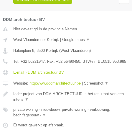
DDM architectuur BV
Niet gevestigd in de provincie Namen.
West-Vlaanderen
»
Kortrijk
|
Google maps
▼
Halenplein 8
,
8500
Kortrijk
(
West-Vlaanderen
)
Tel:
+32 56221947
, Fax:
+32 56490450
, BTW-nr:
BE0515.953.985
E-mail › DDM architectuur BV
Website:
http://www.ddmarchitectuur.be
|
Screenshot
▼
Ieder project van DDM.ARCHITECTUUR is het resultaat van een
intens
▼
private woning - nieuwbouw, private woning - verbouwing,
bedrijfsgebouw -
▼
Er wordt gewerkt op afspraak.