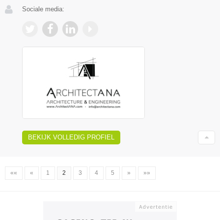
Sociale media:
BEKIJK VOLLEDIG PROFIEL
««
«
1
2
3
4
5
»
»»