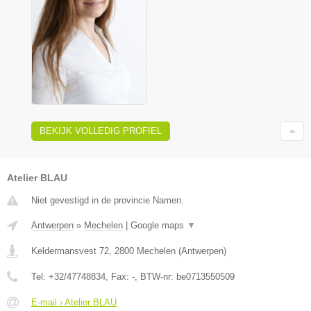
BEKIJK VOLLEDIG PROFIEL
Atelier BLAU
Niet gevestigd in de provincie Namen.
Antwerpen
»
Mechelen
|
Google maps
▼
Keldermansvest 72
,
2800
Mechelen
(
Antwerpen
)
Tel:
+32/47748834
, Fax:
-
, BTW-nr:
be0713550509
E-mail › Atelier BLAU