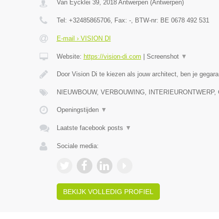
Van Eycklei 39
,
2018
Antwerpen
(
Antwerpen
)
Tel:
+32485865706
, Fax:
-
, BTW-nr:
BE 0678 492 531
E-mail › VISION DI
Website:
https://vision-di.com
|
Screenshot
▼
Door Vision Di te kiezen als jouw architect, ben je gega
NIEUWBOUW, VERBOUWING, INTERIEURONTWERP,
Openingstijden
▼
Laatste facebook posts
▼
Sociale media:
BEKIJK VOLLEDIG PROFIEL