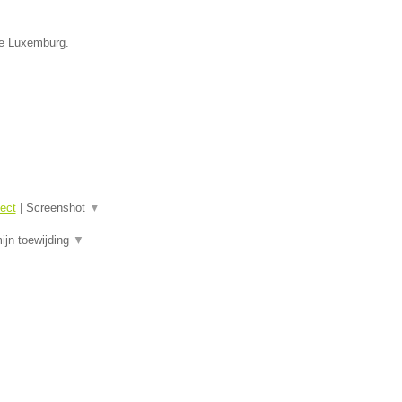
ie Luxemburg.
tect
|
Screenshot
▼
mijn toewijding
▼