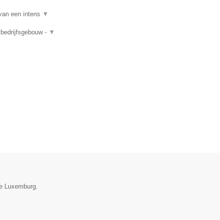
van een intens
▼
 bedrijfsgebouw -
▼
ie Luxemburg.