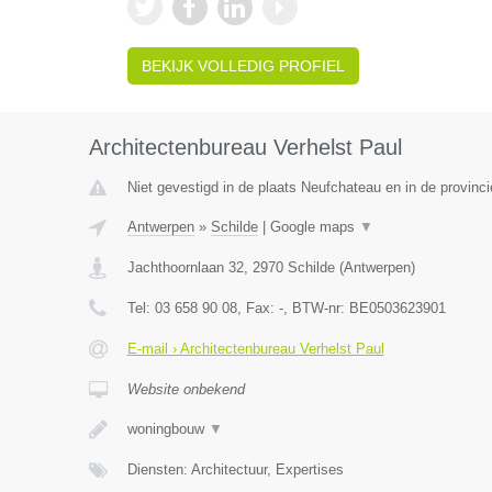
BEKIJK VOLLEDIG PROFIEL
Architectenbureau Verhelst Paul
Niet gevestigd in de plaats Neufchateau en in de provinc
Antwerpen
»
Schilde
|
Google maps
▼
Jachthoornlaan 32
,
2970
Schilde
(
Antwerpen
)
Tel:
03 658 90 08
, Fax:
-
, BTW-nr:
BE0503623901
E-mail › Architectenbureau Verhelst Paul
Website onbekend
woningbouw
▼
Diensten: Architectuur, Expertises