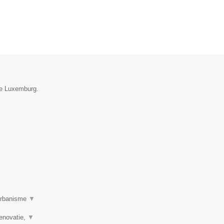
ie Luxemburg.
 urbanisme
▼
renovatie,
▼