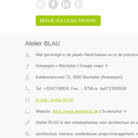
BEKIJK VOLLEDIG PROFIEL
Atelier BLAU
Niet gevestigd in de plaats Neufchateau en in de provinc
Antwerpen
»
Mechelen
|
Google maps
▼
Keldermansvest 72
,
2800
Mechelen
(
Antwerpen
)
Tel:
+32/47748834
, Fax:
-
, BTW-nr:
be0713550509
E-mail › Atelier BLAU
Website:
https://www.atelierblau.be
|
Screenshot
▼
Atelier BLAU is een ontwerpbureau voor architectuur en
architectuur, interieur, stedenbouw, projectmanagement, 