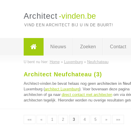
Architect
-vinden.be
VIND EEN ARCHITECT BIJ U IN DE BUURT!
Nieuws
Zoeken
Contact
U bent nu hier:
Home
»
Luxemburg
»
Neufchateau
Architect Neufchateau (3)
Architect-vinden.be bevat helaas nog geen
architecten in Neu
Luxemburg (
architect Luxemburg
). Voer bovenaan deze pagina u
architecten of ga naar
direct contact met architecten
om via één
architecten tegelijk. Hieronder worden nu overige resultaten get
««
«
1
2
3
4
5
»
»»