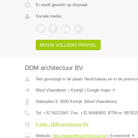
Er wordt gewerkt op afspraak.
Sociale media:
BEKIJK VOLLEDIG PROFIEL
DDM architectuur BV
Niet gevestigd in de plaats Neufchateau en in de provinc
West-Vlaanderen
»
Kortrijk
|
Google maps
▼
Halenplein 8
,
8500
Kortrijk
(
West-Vlaanderen
)
Tel:
+32 56221947
, Fax:
+32 56490450
, BTW-nr:
BE0515
E-mail › DDM architectuur BV
Website:
http://www.ddmarchitectuur.be
|
Screenshot
▼