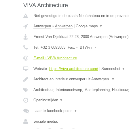
VIVA Architecture
Niet gevestigd in de plaats Neufchateau en in de provinc
Antwerpen
»
Antwerpen
|
Google maps
▼
Ernest Van Dijckkaai 22-23
,
2000
Antwerpen
(
Antwerpen
)
Tel:
+32 3 6893883
, Fax:
-
, BTW-nr:
-
E-mail › VIVA Architecture
Website:
https://viva-architecture.com/
|
Screenshot
▼
Architect en interieur ontwerper uit Antwerpen.
▼
Architectuur, Interieurontwerp, Masterplanning, Houtbou
Openingstijden
▼
Laatste facebook posts
▼
Sociale media: