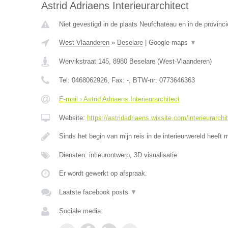
Astrid Adriaens Interieurarchitect
Niet gevestigd in de plaats Neufchateau en in de provinc
West-Vlaanderen
»
Beselare
|
Google maps
▼
Wervikstraat 145
,
8980
Beselare
(
West-Vlaanderen
)
Tel:
0468062926
, Fax:
-
, BTW-nr:
0773646363
E-mail › Astrid Adriaens Interieurarchitect
Website:
https://astridadriaens.wixsite.com/interieurarchi
Sinds het begin van mijn reis in de interieurwereld heeft 
Diensten: intieurontwerp, 3D visualisatie
Er wordt gewerkt op afspraak.
Laatste facebook posts
▼
Sociale media: