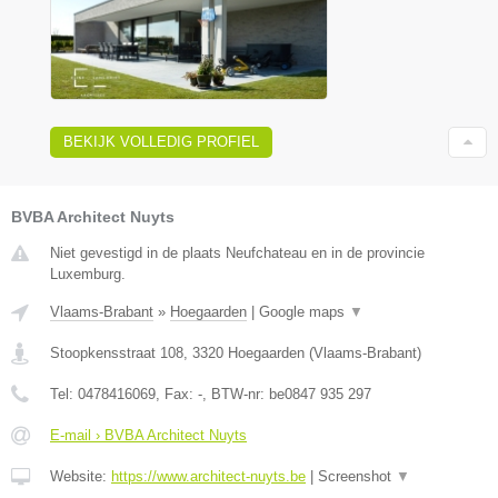
BEKIJK VOLLEDIG PROFIEL
BVBA Architect Nuyts
Niet gevestigd in de plaats Neufchateau en in de provincie
Luxemburg.
Vlaams-Brabant
»
Hoegaarden
|
Google maps
▼
Stoopkensstraat 108
,
3320
Hoegaarden
(
Vlaams-Brabant
)
Tel:
0478416069
, Fax:
-
, BTW-nr:
be0847 935 297
E-mail › BVBA Architect Nuyts
Website:
https://www.architect-nuyts.be
|
Screenshot
▼