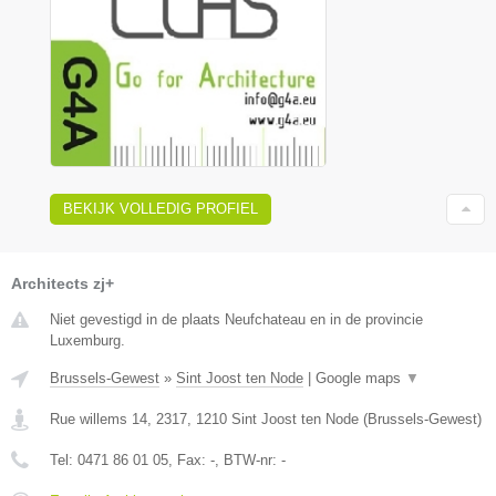
BEKIJK VOLLEDIG PROFIEL
Architects zj+
Niet gevestigd in de plaats Neufchateau en in de provincie
Luxemburg.
Brussels-Gewest
»
Sint Joost ten Node
|
Google maps
▼
Rue willems 14, 2317
,
1210
Sint Joost ten Node
(
Brussels-Gewest
)
Tel:
0471 86 01 05
, Fax:
-
, BTW-nr:
-