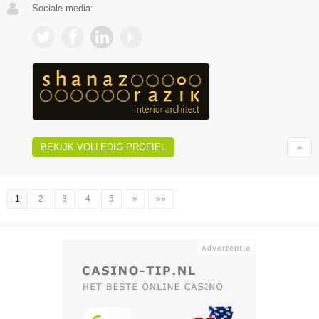
Sociale media:
BEKIJK VOLLEDIG PROFIEL
1
2
3
4
5
»
»»