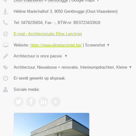
Oost-Vlaanderen
»
Gentbrugge
|
Google maps
▼
Hélène Maréchalhof 3
,
9050
Gentbrugge
(
Oost-Vlaanderen
)
Tel:
0479235834
, Fax:
-
, BTW-nr:
BE0723433918
E-mail › Architectstudio Eline Lanckriet
Website:
https://www.elinelanckriet.be/
|
Screenshot
▼
Architectuur is onze passie.
▼
Architectuur, Nieuwbouw + renovatie, Interieuropdrachten, Kleine
▼
Er wordt gewerkt op afspraak.
Sociale media: