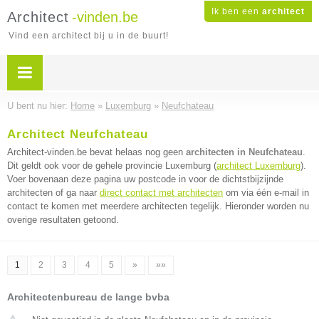
Ik ben een
architect
Architect
-vinden.be
Vind een architect bij u in de buurt!
U bent nu hier:
Home
»
Luxemburg
»
Neufchateau
Architect Neufchateau
Architect-vinden.be bevat helaas nog geen
architecten in Neufchateau
.
Dit geldt ook voor de gehele provincie Luxemburg (
architect Luxemburg
).
Voer bovenaan deze pagina uw postcode in voor de dichtstbijzijnde
architecten of ga naar
direct contact met architecten
om via één e-mail in
contact te komen met meerdere architecten tegelijk. Hieronder worden nu
overige resultaten getoond.
1
2
3
4
5
»
»»
Architectenbureau de lange bvba