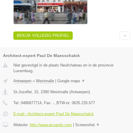
BEKIJK VOLLEDIG PROFIEL
Architect-expert Paul De Maesschalck
Niet gevestigd in de plaats Neufchateau en in de provincie
Luxemburg.
Antwerpen
»
Westmalle
|
Google maps
▼
St-Jozeflei, 15
,
2390
Westmalle
(
Antwerpen
)
Tel:
0486877714
, Fax:
-
, BTW-nr:
0635.235.677
E-mail › Architect-expert Paul De Maesschalck
Website:
http://www.arcopolo.com
|
Screenshot
▼