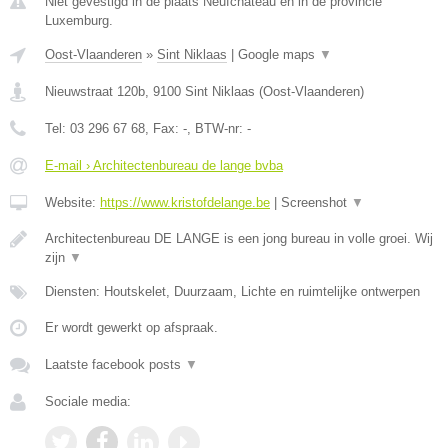
Niet gevestigd in de plaats Neufchateau en in de provincie
Luxemburg.
Oost-Vlaanderen
»
Sint Niklaas
|
Google maps
▼
Nieuwstraat 120b
,
9100
Sint Niklaas
(
Oost-Vlaanderen
)
Tel:
03 296 67 68
, Fax:
-
, BTW-nr:
-
E-mail › Architectenbureau de lange bvba
Website:
https://www.kristofdelange.be
|
Screenshot
▼
Architectenbureau DE LANGE is een jong bureau in volle groei. Wij
zijn
▼
Diensten: Houtskelet, Duurzaam, Lichte en ruimtelijke ontwerpen
Er wordt gewerkt op afspraak.
Laatste facebook posts
▼
Sociale media: