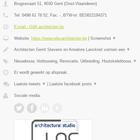
Brugsevaart 51
,
9030
Gent
(
Oost-Vlaanderen
)
Tel:
0498 61 78 52
, Fax:
-
, BTW-nr:
BE0822184371
E-mail › G4A architecten bv
Website:
https://www.g4a-architecten.be
|
Screenshot
▼
Architecten Gerrit Stevens en Annelore Lanckriet vormen een
▼
Nieuwbouw, Verbouwing, Renovatie, Uitbreiding, Houtskeletbouw,
▼
Er wordt gewerkt op afspraak.
Laatste tweets
▼
|
Laatste facebook posts
▼
Sociale media: