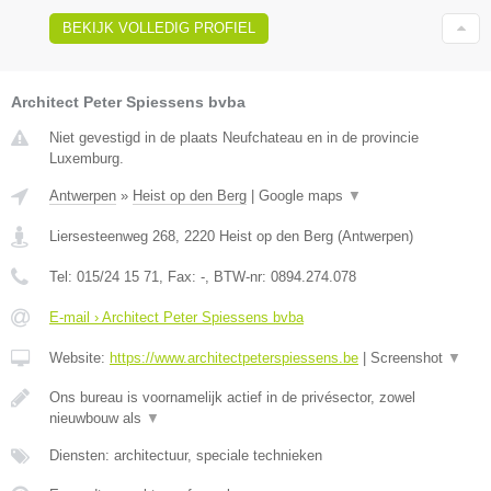
BEKIJK VOLLEDIG PROFIEL
Architect Peter Spiessens bvba
Niet gevestigd in de plaats Neufchateau en in de provincie
Luxemburg.
Antwerpen
»
Heist op den Berg
|
Google maps
▼
Liersesteenweg 268
,
2220
Heist op den Berg
(
Antwerpen
)
Tel:
015/24 15 71
, Fax:
-
, BTW-nr:
0894.274.078
E-mail › Architect Peter Spiessens bvba
Website:
https://www.architectpeterspiessens.be
|
Screenshot
▼
Ons bureau is voornamelijk actief in de privésector, zowel
nieuwbouw als
▼
Diensten: architectuur, speciale technieken