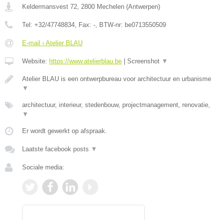
Keldermansvest 72
,
2800
Mechelen
(
Antwerpen
)
Tel:
+32/47748834
, Fax:
-
, BTW-nr:
be0713550509
E-mail › Atelier BLAU
Website:
https://www.atelierblau.be
|
Screenshot
▼
Atelier BLAU is een ontwerpbureau voor architectuur en urbanisme
▼
architectuur, interieur, stedenbouw, projectmanagement, renovatie,
▼
Er wordt gewerkt op afspraak.
Laatste facebook posts
▼
Sociale media: