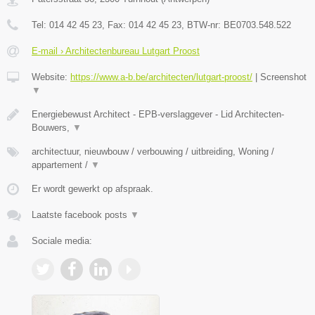
Tel:
014 42 45 23
, Fax:
014 42 45 23
, BTW-nr:
BE0703.548.522
E-mail › Architectenbureau Lutgart Proost
Website:
https://www.a-b.be/architecten/lutgart-proost/
|
Screenshot
▼
Energiebewust Architect - EPB-verslaggever - Lid Architecten-
Bouwers,
▼
architectuur, nieuwbouw / verbouwing / uitbreiding, Woning /
appartement /
▼
Er wordt gewerkt op afspraak.
Laatste facebook posts
▼
Sociale media: