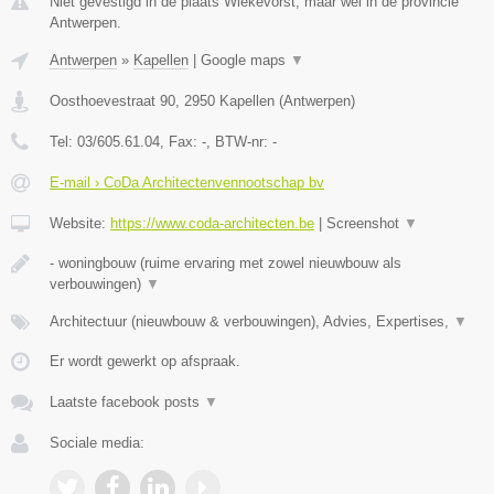
Niet gevestigd in de plaats Wiekevorst, maar wel in de provincie
Antwerpen.
Antwerpen
»
Kapellen
|
Google maps
▼
Oosthoevestraat 90
,
2950
Kapellen
(
Antwerpen
)
Tel:
03/605.61.04
, Fax:
-
, BTW-nr:
-
E-mail › CoDa Architectenvennootschap bv
Website:
https://www.coda-architecten.be
|
Screenshot
▼
- woningbouw (ruime ervaring met zowel nieuwbouw als
verbouwingen)
▼
Architectuur (nieuwbouw & verbouwingen), Advies, Expertises,
▼
Er wordt gewerkt op afspraak.
Laatste facebook posts
▼
Sociale media: