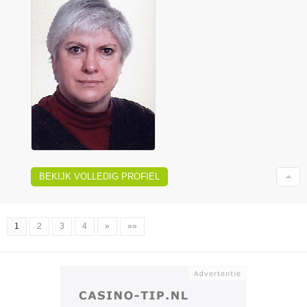
BEKIJK VOLLEDIG PROFIEL
1
2
3
4
»
»»