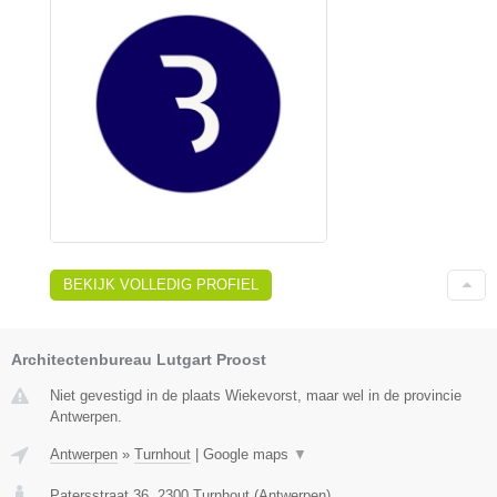
BEKIJK VOLLEDIG PROFIEL
Architectenbureau Lutgart Proost
Niet gevestigd in de plaats Wiekevorst, maar wel in de provincie
Antwerpen.
Antwerpen
»
Turnhout
|
Google maps
▼
Patersstraat 36
,
2300
Turnhout
(
Antwerpen
)