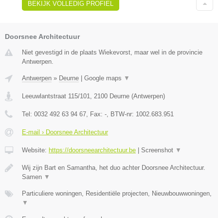
BEKIJK VOLLEDIG PROFIEL
Doorsnee Architectuur
Niet gevestigd in de plaats Wiekevorst, maar wel in de provincie
Antwerpen.
Antwerpen
»
Deurne
|
Google maps
▼
Leeuwlantstraat 115/101
,
2100
Deurne
(
Antwerpen
)
Tel:
0032 492 63 94 67
, Fax:
-
, BTW-nr:
1002.683.951
E-mail › Doorsnee Architectuur
Website:
https://doorsneearchitectuur.be
|
Screenshot
▼
Wij zijn Bart en Samantha, het duo achter Doorsnee Architectuur.
Samen
▼
Particuliere woningen, Residentiële projecten, Nieuwbouwwoningen,
▼