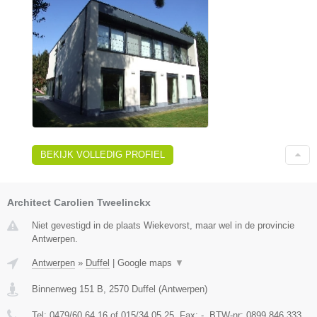
BEKIJK VOLLEDIG PROFIEL
Architect Carolien Tweelinckx
Niet gevestigd in de plaats Wiekevorst, maar wel in de provincie
Antwerpen.
Antwerpen
»
Duffel
|
Google maps
▼
Binnenweg 151 B
,
2570
Duffel
(
Antwerpen
)
Tel:
0479/60.64.16 of 015/34.05.25
, Fax:
-
, BTW-nr:
0899.846.333