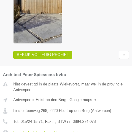
BEKIJK VOLLEDIG PROFIEL
Architect Peter Spiessens bvba
Niet gevestigd in de plaats Wiekevorst, maar wel in de provincie
Antwerpen.
Antwerpen
»
Heist op den Berg
|
Google maps
▼
Liersesteenweg 268
,
2220
Heist op den Berg
(
Antwerpen
)
Tel:
015/24 15 71
, Fax:
-
, BTW-nr:
0894.274.078