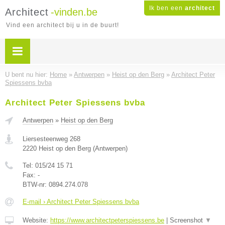
Ik ben een
architect
Architect
-vinden.be
Vind een architect bij u in de buurt!
U bent nu hier:
Home
»
Antwerpen
»
Heist op den Berg
»
Architect Peter
Spiessens bvba
Architect Peter Spiessens bvba
Antwerpen
»
Heist op den Berg
Liersesteenweg 268
2220
Heist op den Berg
(
Antwerpen
)
Tel:
015/24 15 71
Fax:
-
BTW-nr:
0894.274.078
E-mail › Architect Peter Spiessens bvba
Website:
https://www.architectpeterspiessens.be
|
Screenshot
▼