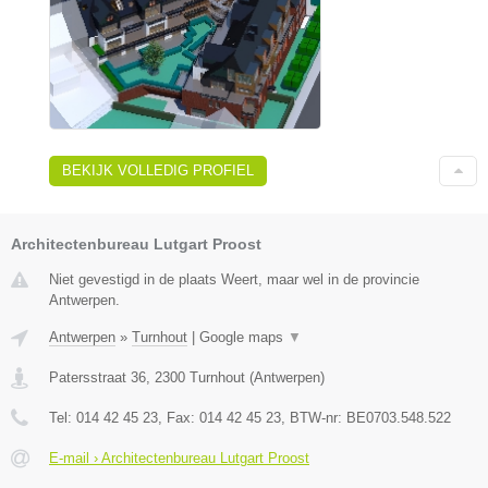
BEKIJK VOLLEDIG PROFIEL
Architectenbureau Lutgart Proost
Niet gevestigd in de plaats Weert, maar wel in de provincie
Antwerpen.
Antwerpen
»
Turnhout
|
Google maps
▼
Patersstraat 36
,
2300
Turnhout
(
Antwerpen
)
Tel:
014 42 45 23
, Fax:
014 42 45 23
, BTW-nr:
BE0703.548.522
E-mail › Architectenbureau Lutgart Proost