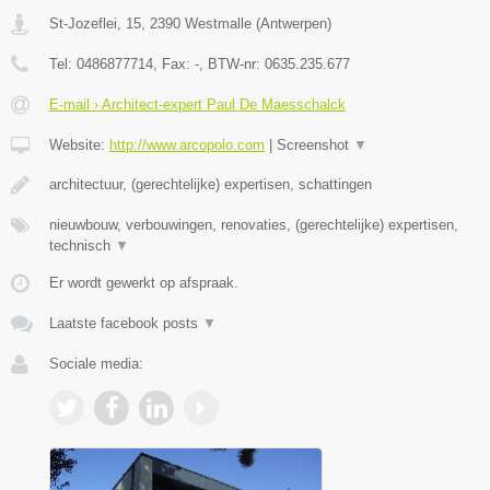
St-Jozeflei, 15
,
2390
Westmalle
(
Antwerpen
)
Tel:
0486877714
, Fax:
-
, BTW-nr:
0635.235.677
E-mail › Architect-expert Paul De Maesschalck
Website:
http://www.arcopolo.com
|
Screenshot
▼
architectuur, (gerechtelijke) expertisen, schattingen
nieuwbouw, verbouwingen, renovaties, (gerechtelijke) expertisen,
technisch
▼
Er wordt gewerkt op afspraak.
Laatste facebook posts
▼
Sociale media: