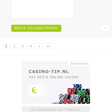
BEKIJK VOLLEDIG PROFIEL
1
2
3
4
»
»»
Uw advertentie hier? Mail ons