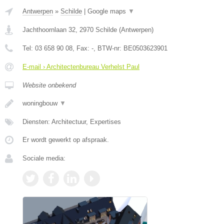
Antwerpen
»
Schilde
|
Google maps
▼
Jachthoornlaan 32
,
2970
Schilde
(
Antwerpen
)
Tel:
03 658 90 08
, Fax:
-
, BTW-nr:
BE0503623901
E-mail › Architectenbureau Verhelst Paul
Website onbekend
woningbouw
▼
Diensten: Architectuur, Expertises
Er wordt gewerkt op afspraak.
Sociale media: