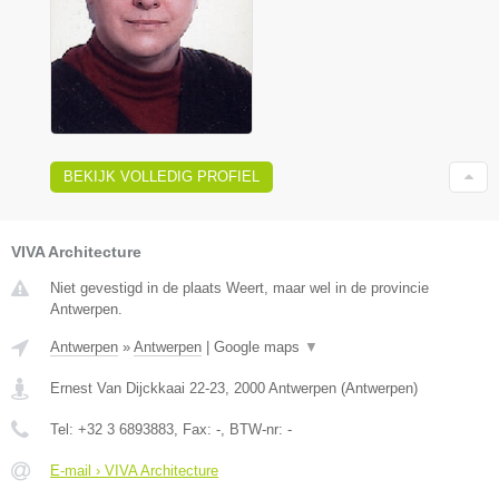
BEKIJK VOLLEDIG PROFIEL
VIVA Architecture
Niet gevestigd in de plaats Weert, maar wel in de provincie
Antwerpen.
Antwerpen
»
Antwerpen
|
Google maps
▼
Ernest Van Dijckkaai 22-23
,
2000
Antwerpen
(
Antwerpen
)
Tel:
+32 3 6893883
, Fax:
-
, BTW-nr:
-
E-mail › VIVA Architecture