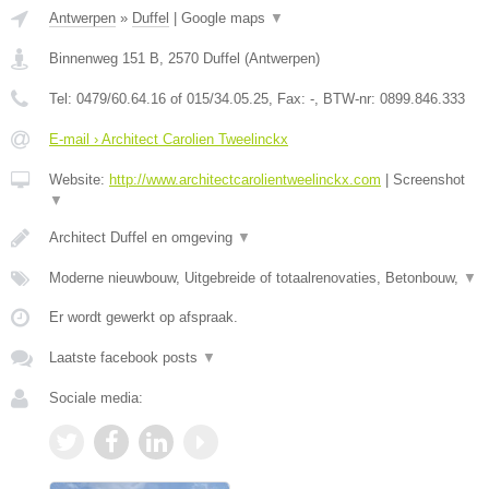
Antwerpen
»
Duffel
|
Google maps
▼
Binnenweg 151 B
,
2570
Duffel
(
Antwerpen
)
Tel:
0479/60.64.16 of 015/34.05.25
, Fax:
-
, BTW-nr:
0899.846.333
E-mail › Architect Carolien Tweelinckx
Website:
http://www.architectcarolientweelinckx.com
|
Screenshot
▼
Architect Duffel en omgeving
▼
Moderne nieuwbouw, Uitgebreide of totaalrenovaties, Betonbouw,
▼
Er wordt gewerkt op afspraak.
Laatste facebook posts
▼
Sociale media: