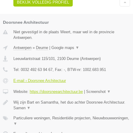
BEKIJK VOLLEDIG PROFIEL
Doorsnee Architectuur
Niet gevestigd in de plaats Weert, maar wel in de provincie
Antwerpen.
Antwerpen
»
Deurne
|
Google maps
▼
Leeuwlantstraat 115/101
,
2100
Deurne
(
Antwerpen
)
Tel:
0032 492 63 94 67
, Fax:
-
, BTW-nr:
1002.683.951
E-mail › Doorsnee Architectuur
Website:
https://doorsneearchitectuur.be
|
Screenshot
▼
Wij zijn Bart en Samantha, het duo achter Doorsnee Architectuur.
Samen
▼
Particuliere woningen, Residentiële projecten, Nieuwbouwwoningen,
▼