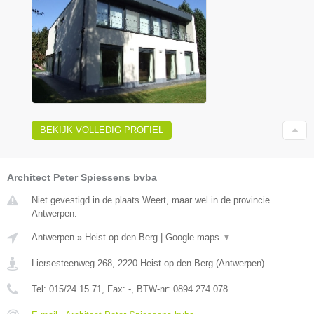
BEKIJK VOLLEDIG PROFIEL
Architect Peter Spiessens bvba
Niet gevestigd in de plaats Weert, maar wel in de provincie
Antwerpen.
Antwerpen
»
Heist op den Berg
|
Google maps
▼
Liersesteenweg 268
,
2220
Heist op den Berg
(
Antwerpen
)
Tel:
015/24 15 71
, Fax:
-
, BTW-nr:
0894.274.078