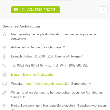
BEKIJK VOLLEDIG PROFIEL
Doorsnee Architectuur
Niet gevestigd in de plaats Ravels, maar wel in de provincie
Antwerpen.
Antwerpen
»
Deurne
|
Google maps
▼
Leeuwlantstraat 115/101
,
2100
Deurne
(
Antwerpen
)
Tel:
0032 492 63 94 67
, Fax:
-
, BTW-nr:
1002.683.951
E-mail › Doorsnee Architectuur
Website:
https://doorsneearchitectuur.be
|
Screenshot
▼
Wij zijn Bart en Samantha, het duo achter Doorsnee Architectuur.
Samen
▼
Particuliere woningen, Residentiële projecten, Nieuwbouwwoningen,