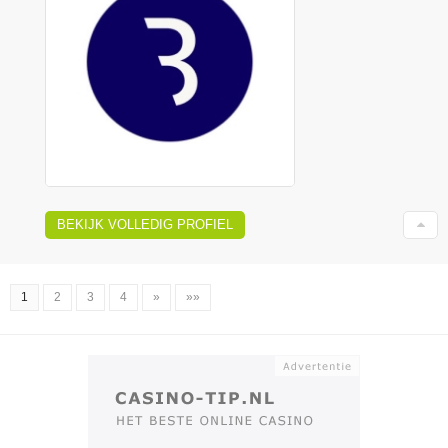
BEKIJK VOLLEDIG PROFIEL
1
2
3
4
»
»»