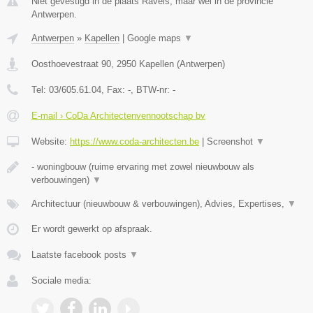
Niet gevestigd in de plaats Ravels, maar wel in de provincie
Antwerpen.
Antwerpen
»
Kapellen
|
Google maps
▼
Oosthoevestraat 90
,
2950
Kapellen
(
Antwerpen
)
Tel:
03/605.61.04
, Fax:
-
, BTW-nr:
-
E-mail › CoDa Architectenvennootschap bv
Website:
https://www.coda-architecten.be
|
Screenshot
▼
- woningbouw (ruime ervaring met zowel nieuwbouw als
verbouwingen)
▼
Architectuur (nieuwbouw & verbouwingen), Advies, Expertises,
▼
Er wordt gewerkt op afspraak.
Laatste facebook posts
▼
Sociale media: