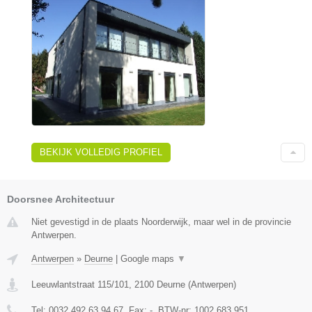
BEKIJK VOLLEDIG PROFIEL
Doorsnee Architectuur
Niet gevestigd in de plaats Noorderwijk, maar wel in de provincie
Antwerpen.
Antwerpen
»
Deurne
|
Google maps
▼
Leeuwlantstraat 115/101
,
2100
Deurne
(
Antwerpen
)
Tel:
0032 492 63 94 67
, Fax:
-
, BTW-nr:
1002.683.951