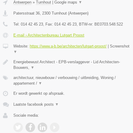
Antwerpen
»
Turnhout
|
Google maps
▼
Patersstraat 36
,
2300
Turnhout
(
Antwerpen
)
Tel:
014 42 45 23
, Fax:
014 42 45 23
, BTW-nr:
BE0703.548.522
E-mail › Architectenbureau Lutgart Proost
Website:
https://www.a-b.be/architecten/lutgart-proost/
|
Screenshot
▼
Energiebewust Architect - EPB-verslaggever - Lid Architecten-
Bouwers,
▼
architectuur, nieuwbouw / verbouwing / uitbreiding, Woning /
appartement /
▼
Er wordt gewerkt op afspraak.
Laatste facebook posts
▼
Sociale media: