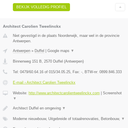
BEKIJK VOLLEDIG PROFIEL
Architect Carolien Tweelinckx
Niet gevestigd in de plaats Noorderwijk, maar wel in de provincie
Antwerpen.
Antwerpen
»
Duffel
|
Google maps
▼
Binnenweg 151 B
,
2570
Duffel
(
Antwerpen
)
Tel:
0479/60.64.16 of 015/34.05.25
, Fax:
-
, BTW-nr:
0899.846.333
E-mail › Architect Carolien Tweelinckx
Website:
http://www.architectcarolientweelinckx.com
|
Screenshot
▼
Architect Duffel en omgeving
▼
Moderne nieuwbouw, Uitgebreide of totaalrenovaties, Betonbouw,
▼