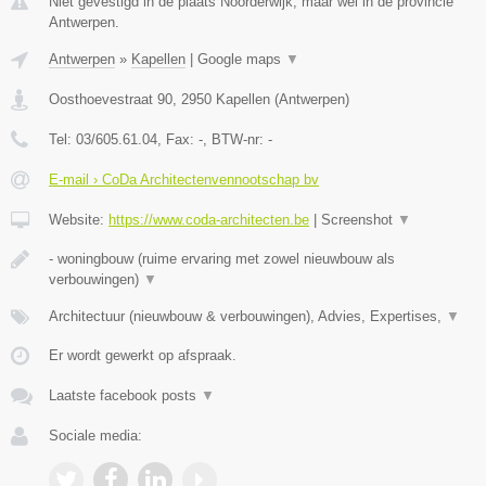
Niet gevestigd in de plaats Noorderwijk, maar wel in de provincie
Antwerpen.
Antwerpen
»
Kapellen
|
Google maps
▼
Oosthoevestraat 90
,
2950
Kapellen
(
Antwerpen
)
Tel:
03/605.61.04
, Fax:
-
, BTW-nr:
-
E-mail › CoDa Architectenvennootschap bv
Website:
https://www.coda-architecten.be
|
Screenshot
▼
- woningbouw (ruime ervaring met zowel nieuwbouw als
verbouwingen)
▼
Architectuur (nieuwbouw & verbouwingen), Advies, Expertises,
▼
Er wordt gewerkt op afspraak.
Laatste facebook posts
▼
Sociale media: