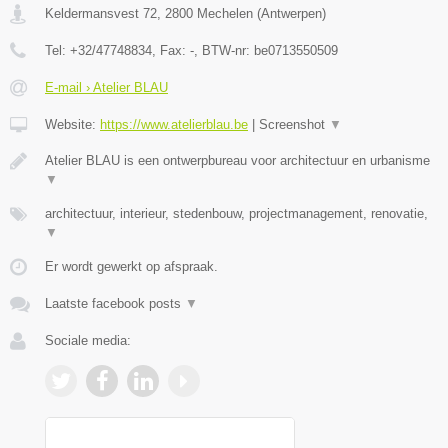
Keldermansvest 72
,
2800
Mechelen
(
Antwerpen
)
Tel:
+32/47748834
, Fax:
-
, BTW-nr:
be0713550509
E-mail › Atelier BLAU
Website:
https://www.atelierblau.be
|
Screenshot
▼
Atelier BLAU is een ontwerpbureau voor architectuur en urbanisme
▼
architectuur, interieur, stedenbouw, projectmanagement, renovatie,
▼
Er wordt gewerkt op afspraak.
Laatste facebook posts
▼
Sociale media: