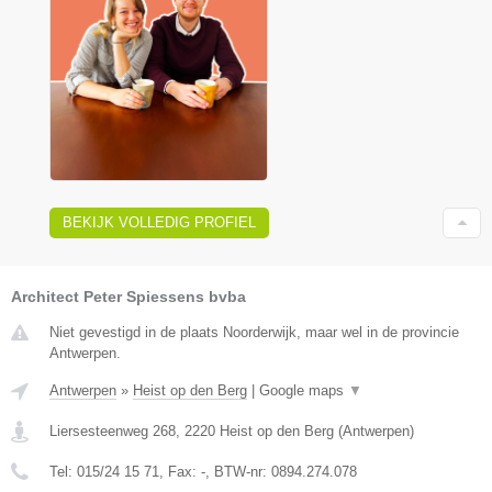
BEKIJK VOLLEDIG PROFIEL
Architect Peter Spiessens bvba
Niet gevestigd in de plaats Noorderwijk, maar wel in de provincie
Antwerpen.
Antwerpen
»
Heist op den Berg
|
Google maps
▼
Liersesteenweg 268
,
2220
Heist op den Berg
(
Antwerpen
)
Tel:
015/24 15 71
, Fax:
-
, BTW-nr:
0894.274.078