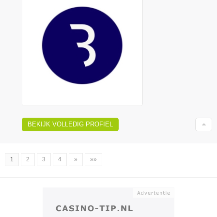
BEKIJK VOLLEDIG PROFIEL
1
2
3
4
»
»»