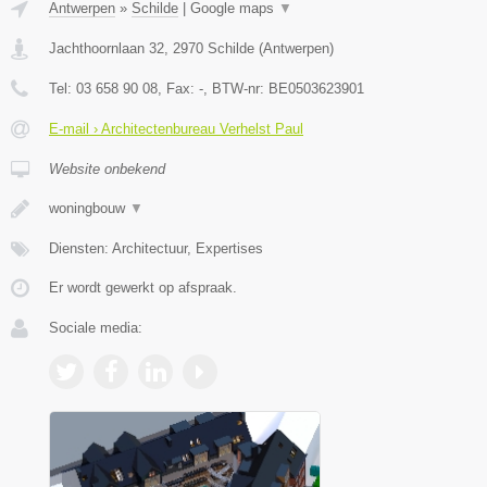
Antwerpen
»
Schilde
|
Google maps
▼
Jachthoornlaan 32
,
2970
Schilde
(
Antwerpen
)
Tel:
03 658 90 08
, Fax:
-
, BTW-nr:
BE0503623901
E-mail › Architectenbureau Verhelst Paul
Website onbekend
woningbouw
▼
Diensten: Architectuur, Expertises
Er wordt gewerkt op afspraak.
Sociale media: