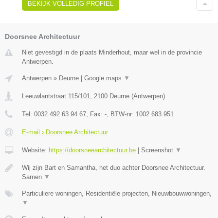
BEKIJK VOLLEDIG PROFIEL
Doorsnee Architectuur
Niet gevestigd in de plaats Minderhout, maar wel in de provincie
Antwerpen.
Antwerpen
»
Deurne
|
Google maps
▼
Leeuwlantstraat 115/101
,
2100
Deurne
(
Antwerpen
)
Tel:
0032 492 63 94 67
, Fax:
-
, BTW-nr:
1002.683.951
E-mail › Doorsnee Architectuur
Website:
https://doorsneearchitectuur.be
|
Screenshot
▼
Wij zijn Bart en Samantha, het duo achter Doorsnee Architectuur.
Samen
▼
Particuliere woningen, Residentiële projecten, Nieuwbouwwoningen,
▼