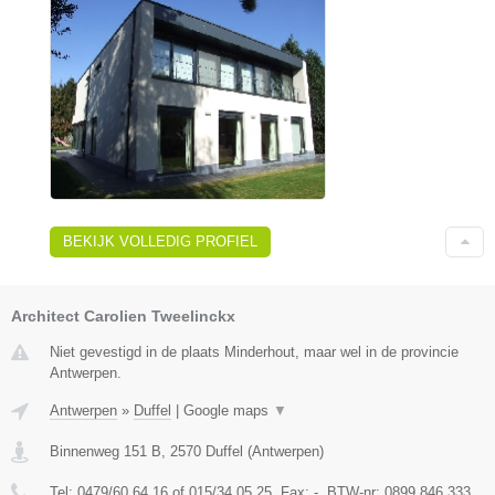
BEKIJK VOLLEDIG PROFIEL
Architect Carolien Tweelinckx
Niet gevestigd in de plaats Minderhout, maar wel in de provincie
Antwerpen.
Antwerpen
»
Duffel
|
Google maps
▼
Binnenweg 151 B
,
2570
Duffel
(
Antwerpen
)
Tel:
0479/60.64.16 of 015/34.05.25
, Fax:
-
, BTW-nr:
0899.846.333