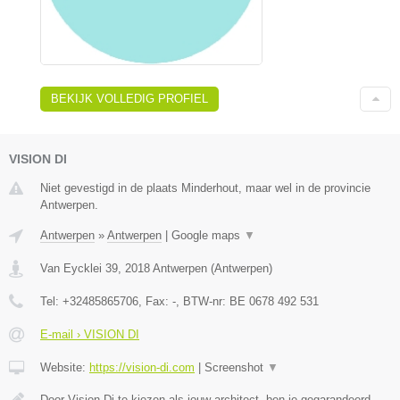
BEKIJK VOLLEDIG PROFIEL
VISION DI
Niet gevestigd in de plaats Minderhout, maar wel in de provincie
Antwerpen.
Antwerpen
»
Antwerpen
|
Google maps
▼
Van Eycklei 39
,
2018
Antwerpen
(
Antwerpen
)
Tel:
+32485865706
, Fax:
-
, BTW-nr:
BE 0678 492 531
E-mail › VISION DI
Website:
https://vision-di.com
|
Screenshot
▼
Door Vision Di te kiezen als jouw architect, ben je gegarandeerd