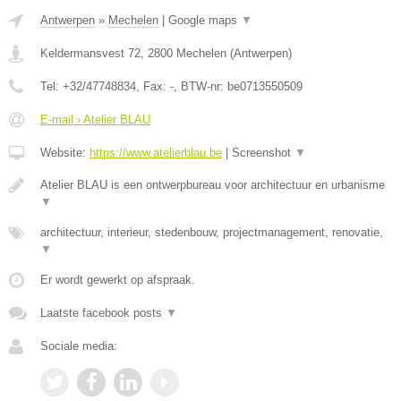
Antwerpen
»
Mechelen
|
Google maps
▼
Keldermansvest 72
,
2800
Mechelen
(
Antwerpen
)
Tel:
+32/47748834
, Fax:
-
, BTW-nr:
be0713550509
E-mail › Atelier BLAU
Website:
https://www.atelierblau.be
|
Screenshot
▼
Atelier BLAU is een ontwerpbureau voor architectuur en urbanisme
▼
architectuur, interieur, stedenbouw, projectmanagement, renovatie,
▼
Er wordt gewerkt op afspraak.
Laatste facebook posts
▼
Sociale media: