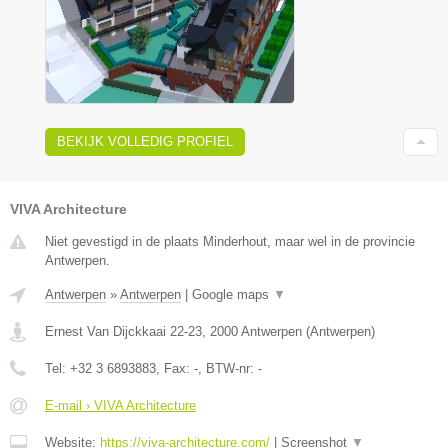
BEKIJK VOLLEDIG PROFIEL
VIVA Architecture
Niet gevestigd in de plaats Minderhout, maar wel in de provincie
Antwerpen.
Antwerpen
»
Antwerpen
|
Google maps
▼
Ernest Van Dijckkaai 22-23
,
2000
Antwerpen
(
Antwerpen
)
Tel:
+32 3 6893883
, Fax:
-
, BTW-nr:
-
E-mail › VIVA Architecture
Website:
https://viva-architecture.com/
|
Screenshot
▼