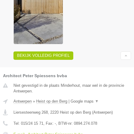
BEKIJK VOLLEDIG PROFIEL
Architect Peter Spiessens bvba
Niet gevestigd in de plaats Minderhout, maar wel in de provincie
Antwerpen.
Antwerpen
»
Heist op den Berg
|
Google maps
▼
Liersesteenweg 268
,
2220
Heist op den Berg
(
Antwerpen
)
Tel:
015/24 15 71
, Fax:
-
, BTW-nr:
0894.274.078