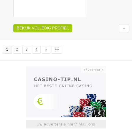
BEKIJK VOLLEDIG PROFIEL
1
2
3
4
»
»»
Uw advertentie hier? Mail ons