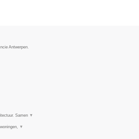
incie Antwerpen.
hitectuur. Samen
▼
uwwoningen,
▼