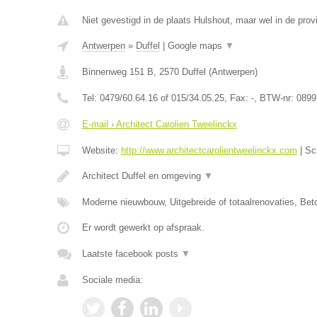
Niet gevestigd in de plaats Hulshout, maar wel in de prov
Antwerpen
»
Duffel
|
Google maps
▼
Binnenweg 151 B
,
2570
Duffel
(
Antwerpen
)
Tel:
0479/60.64.16 of 015/34.05.25
, Fax:
-
, BTW-nr:
0899
E-mail › Architect Carolien Tweelinckx
Website:
http://www.architectcarolientweelinckx.com
|
Sc
Architect Duffel en omgeving
▼
Moderne nieuwbouw, Uitgebreide of totaalrenovaties, Be
Er wordt gewerkt op afspraak.
Laatste facebook posts
▼
Sociale media: