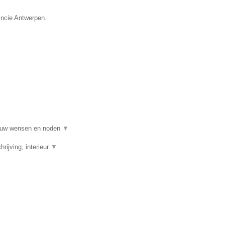
incie Antwerpen.
al uw wensen en noden
▼
rijving, interieur
▼