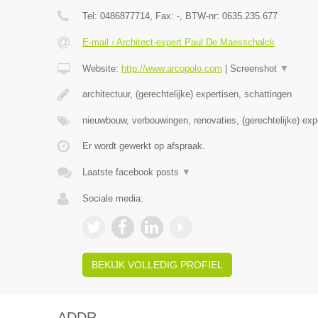
Tel:
0486877714
, Fax:
-
, BTW-nr:
0635.235.677
E-mail › Architect-expert Paul De Maesschalck
Website:
http://www.arcopolo.com
|
Screenshot
▼
architectuur, (gerechtelijke) expertisen, schattingen
nieuwbouw, verbouwingen, renovaties, (gerechtelijke) exp
Er wordt gewerkt op afspraak.
Laatste facebook posts
▼
Sociale media:
BEKIJK VOLLEDIG PROFIEL
ADDR