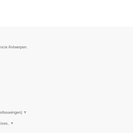
incie Antwerpen.
▼
verbouwingen)
▼
tises,
▼