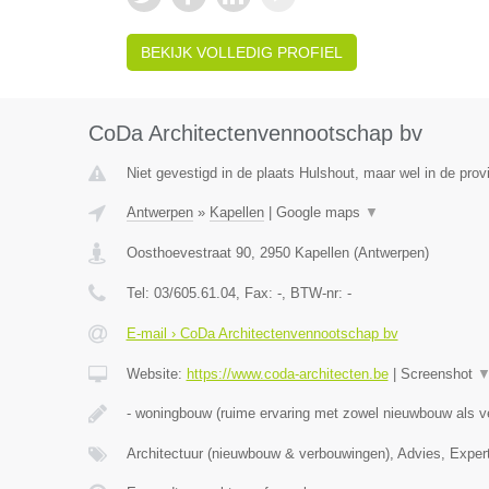
BEKIJK VOLLEDIG PROFIEL
CoDa Architectenvennootschap bv
Niet gevestigd in de plaats Hulshout, maar wel in de prov
Antwerpen
»
Kapellen
|
Google maps
▼
Oosthoevestraat 90
,
2950
Kapellen
(
Antwerpen
)
Tel:
03/605.61.04
, Fax:
-
, BTW-nr:
-
E-mail › CoDa Architectenvennootschap bv
Website:
https://www.coda-architecten.be
|
Screenshot
- woningbouw (ruime ervaring met zowel nieuwbouw als 
Architectuur (nieuwbouw & verbouwingen), Advies, Exper