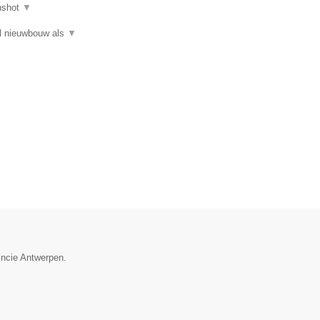
nshot
▼
el nieuwbouw als
▼
incie Antwerpen.