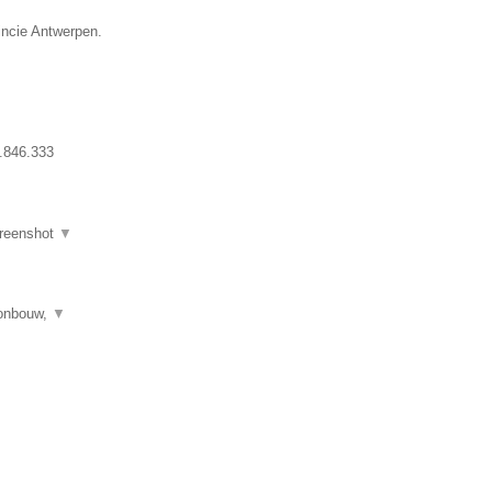
incie Antwerpen.
.846.333
reenshot
▼
tonbouw,
▼