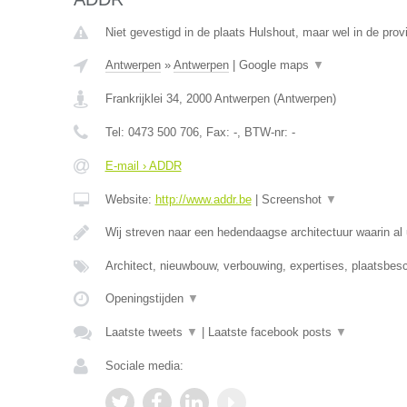
Niet gevestigd in de plaats Hulshout, maar wel in de prov
Antwerpen
»
Antwerpen
|
Google maps
▼
Frankrijklei 34
,
2000
Antwerpen
(
Antwerpen
)
Tel:
0473 500 706
, Fax:
-
, BTW-nr:
-
E-mail › ADDR
Website:
http://www.addr.be
|
Screenshot
▼
Wij streven naar een hedendaagse architectuur waarin 
Architect, nieuwbouw, verbouwing, expertises, plaatsbesch
Openingstijden
▼
Laatste tweets
▼
|
Laatste facebook posts
▼
Sociale media: