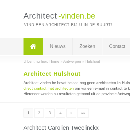
Architect
-vinden.be
VIND EEN ARCHITECT BIJ U IN DE BUURT!
Nieuws
Zoeken
Contact
U bent nu hier:
Home
»
Antwerpen
»
Hulshout
Architect Hulshout
Architect-vinden.be bevat helaas nog geen
architecten in Hul
direct contact met architecten
om via één e-mail in contact te 
Hieronder worden nu resultaten getoond uit de provincie Antwer
1
2
3
4
»
»»
Architect Carolien Tweelinckx