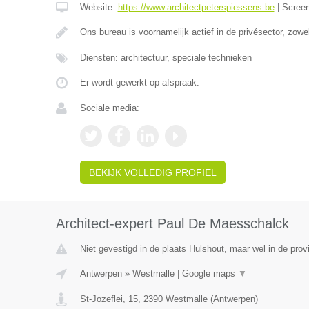
Website:
https://www.architectpeterspiessens.be
|
Scree
Ons bureau is voornamelijk actief in de privésector, zow
Diensten: architectuur, speciale technieken
Er wordt gewerkt op afspraak.
Sociale media:
BEKIJK VOLLEDIG PROFIEL
Architect-expert Paul De Maesschalck
Niet gevestigd in de plaats Hulshout, maar wel in de prov
Antwerpen
»
Westmalle
|
Google maps
▼
St-Jozeflei, 15
,
2390
Westmalle
(
Antwerpen
)