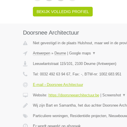
BEKIJK VOLLEDIG PROFIEL
Doorsnee Architectuur
Niet gevestigd in de plaats Hulshout, maar wel in de prov
Antwerpen
»
Deurne
|
Google maps
▼
Leeuwlantstraat 115/101
,
2100
Deurne
(
Antwerpen
)
Tel:
0032 492 63 94 67
, Fax:
-
, BTW-nr:
1002.683.951
E-mail › Doorsnee Architectuur
Website:
https://doorsneearchitectuur.be
|
Screenshot
▼
Wij zijn Bart en Samantha, het duo achter Doorsnee Arc
Particuliere woningen, Residentiële projecten, Nieuwbo
Er wordt gewerkt op afspraak.