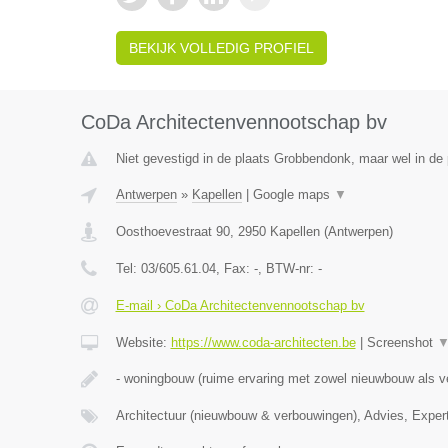
BEKIJK VOLLEDIG PROFIEL
CoDa Architectenvennootschap bv
Niet gevestigd in de plaats Grobbendonk, maar wel in de 
Antwerpen
»
Kapellen
|
Google maps
▼
Oosthoevestraat 90
,
2950
Kapellen
(
Antwerpen
)
Tel:
03/605.61.04
, Fax:
-
, BTW-nr:
-
E-mail › CoDa Architectenvennootschap bv
Website:
https://www.coda-architecten.be
|
Screenshot
- woningbouw (ruime ervaring met zowel nieuwbouw als 
Architectuur (nieuwbouw & verbouwingen), Advies, Exper