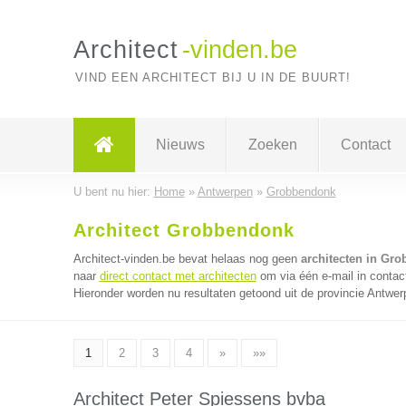
Architect
-vinden.be
VIND EEN ARCHITECT BIJ U IN DE BUURT!
Nieuws
Zoeken
Contact
U bent nu hier:
Home
»
Antwerpen
»
Grobbendonk
Architect Grobbendonk
Architect-vinden.be bevat helaas nog geen
architecten in Gr
naar
direct contact met architecten
om via één e-mail in contac
Hieronder worden nu resultaten getoond uit de provincie Antwer
1
2
3
4
»
»»
Architect Peter Spiessens bvba