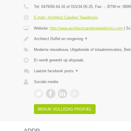
Tel:
0479/60.64.16 of 015/34.05.25
, Fax:
-
, BTW-nr:
0899
E-mail › Architect Carolien Tweelinckx
Website:
http://www.architectcarolientweelinckx.com
|
Sc
Architect Duffel en omgeving
▼
Moderne nieuwbouw, Uitgebreide of totaalrenovaties, Be
Er wordt gewerkt op afspraak.
Laatste facebook posts
▼
Sociale media:
BEKIJK VOLLEDIG PROFIEL
ADDR