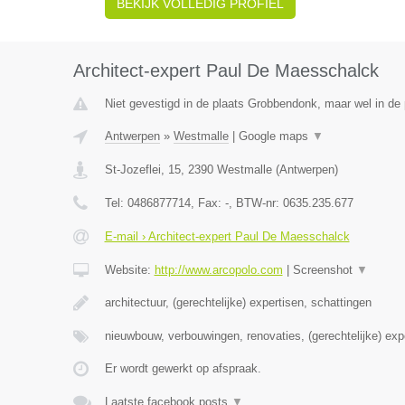
BEKIJK VOLLEDIG PROFIEL
Architect-expert Paul De Maesschalck
Niet gevestigd in de plaats Grobbendonk, maar wel in de 
Antwerpen
»
Westmalle
|
Google maps
▼
St-Jozeflei, 15
,
2390
Westmalle
(
Antwerpen
)
Tel:
0486877714
, Fax:
-
, BTW-nr:
0635.235.677
E-mail › Architect-expert Paul De Maesschalck
Website:
http://www.arcopolo.com
|
Screenshot
▼
architectuur, (gerechtelijke) expertisen, schattingen
nieuwbouw, verbouwingen, renovaties, (gerechtelijke) exp
Er wordt gewerkt op afspraak.
Laatste facebook posts
▼