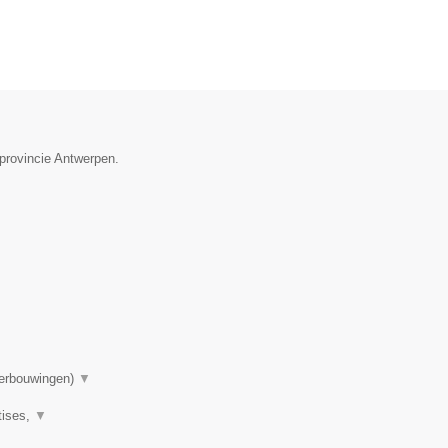
provincie Antwerpen.
▼
verbouwingen)
▼
tises,
▼