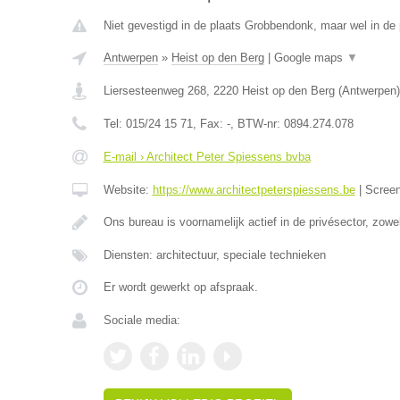
Niet gevestigd in de plaats Grobbendonk, maar wel in de 
Antwerpen
»
Heist op den Berg
|
Google maps
▼
Liersesteenweg 268
,
2220
Heist op den Berg
(
Antwerpen
)
Tel:
015/24 15 71
, Fax:
-
, BTW-nr:
0894.274.078
E-mail › Architect Peter Spiessens bvba
Website:
https://www.architectpeterspiessens.be
|
Scree
Ons bureau is voornamelijk actief in de privésector, zow
Diensten: architectuur, speciale technieken
Er wordt gewerkt op afspraak.
Sociale media: