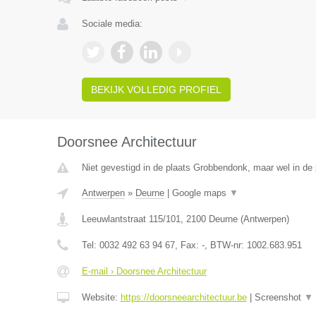
Sociale media:
BEKIJK VOLLEDIG PROFIEL
Doorsnee Architectuur
Niet gevestigd in de plaats Grobbendonk, maar wel in de 
Antwerpen
»
Deurne
|
Google maps
▼
Leeuwlantstraat 115/101
,
2100
Deurne
(
Antwerpen
)
Tel:
0032 492 63 94 67
, Fax:
-
, BTW-nr:
1002.683.951
E-mail › Doorsnee Architectuur
Website:
https://doorsneearchitectuur.be
|
Screenshot
▼