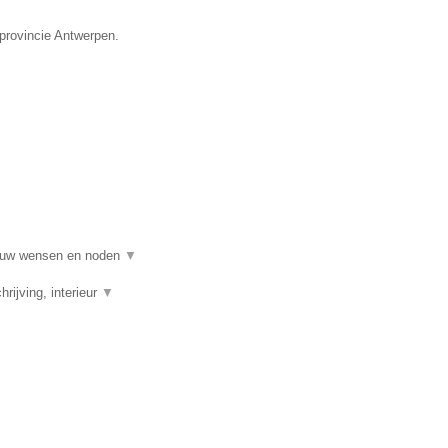
provincie Antwerpen.
al uw wensen en noden
▼
rijving, interieur
▼