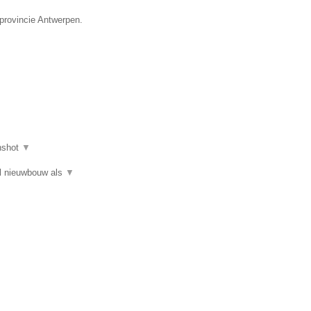
provincie Antwerpen.
nshot
▼
el nieuwbouw als
▼