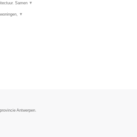
hitectuur. Samen
▼
uwwoningen,
▼
provincie Antwerpen.