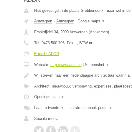
Niet gevestigd in de plaats Grobbendonk, maar wel in de 
Antwerpen
»
Antwerpen
|
Google maps
▼
Frankrijklei 34
,
2000
Antwerpen
(
Antwerpen
)
Tel:
0473 500 706
, Fax:
-
, BTW-nr:
-
E-mail › ADDR
Website:
http://www.addr.be
|
Screenshot
▼
Wij streven naar een hedendaagse architectuur waarin 
Architect, nieuwbouw, verbouwing, expertises, plaatsbesch
Openingstijden
▼
Laatste tweets
▼
|
Laatste facebook posts
▼
Sociale media: