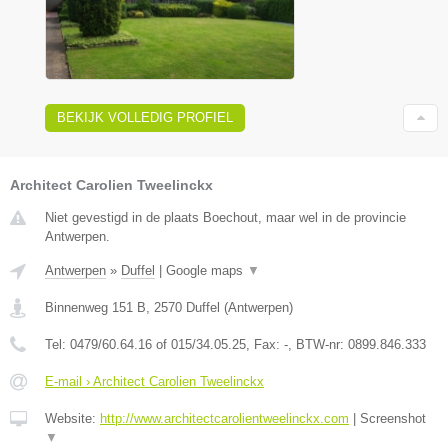
BEKIJK VOLLEDIG PROFIEL
Architect Carolien Tweelinckx
Niet gevestigd in de plaats Boechout, maar wel in de provincie
Antwerpen.
Antwerpen
»
Duffel
|
Google maps
▼
Binnenweg 151 B
,
2570
Duffel
(
Antwerpen
)
Tel:
0479/60.64.16 of 015/34.05.25
, Fax:
-
, BTW-nr:
0899.846.333
E-mail › Architect Carolien Tweelinckx
Website:
http://www.architectcarolientweelinckx.com
|
Screenshot
▼