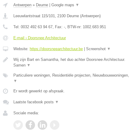
Antwerpen
»
Deurne
|
Google maps
▼
Leeuwlantstraat 115/101
,
2100
Deurne
(
Antwerpen
)
Tel:
0032 492 63 94 67
, Fax:
-
, BTW-nr:
1002.683.951
E-mail › Doorsnee Architectuur
Website:
https://doorsneearchitectuur.be
|
Screenshot
▼
Wij zijn Bart en Samantha, het duo achter Doorsnee Architectuur.
Samen
▼
Particuliere woningen, Residentiële projecten, Nieuwbouwwoningen,
▼
Er wordt gewerkt op afspraak.
Laatste facebook posts
▼
Sociale media: