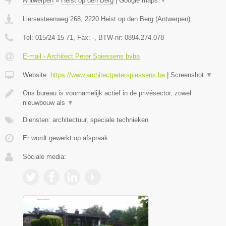
Antwerpen
»
Heist op den Berg
|
Google maps
▼
Liersesteenweg 268
,
2220
Heist op den Berg
(
Antwerpen
)
Tel:
015/24 15 71
, Fax:
-
, BTW-nr:
0894.274.078
E-mail › Architect Peter Spiessens bvba
Website:
https://www.architectpeterspiessens.be
|
Screenshot
▼
Ons bureau is voornamelijk actief in de privésector, zowel
nieuwbouw als
▼
Diensten: architectuur, speciale technieken
Er wordt gewerkt op afspraak.
Sociale media: