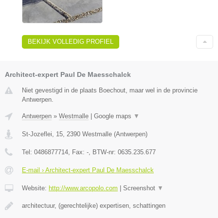
BEKIJK VOLLEDIG PROFIEL
Architect-expert Paul De Maesschalck
Niet gevestigd in de plaats Boechout, maar wel in de provincie
Antwerpen.
Antwerpen
»
Westmalle
|
Google maps
▼
St-Jozeflei, 15
,
2390
Westmalle
(
Antwerpen
)
Tel:
0486877714
, Fax:
-
, BTW-nr:
0635.235.677
E-mail › Architect-expert Paul De Maesschalck
Website:
http://www.arcopolo.com
|
Screenshot
▼
architectuur, (gerechtelijke) expertisen, schattingen