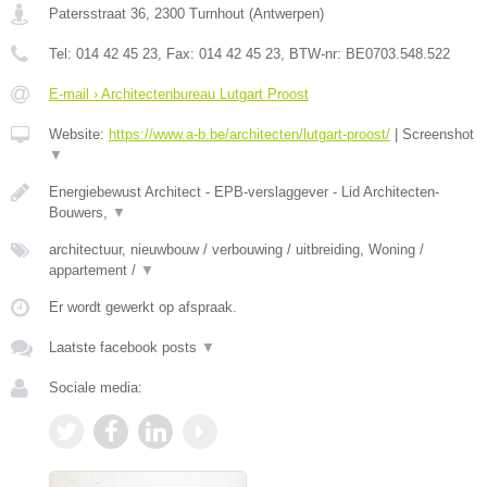
Patersstraat 36
,
2300
Turnhout
(
Antwerpen
)
Tel:
014 42 45 23
, Fax:
014 42 45 23
, BTW-nr:
BE0703.548.522
E-mail › Architectenbureau Lutgart Proost
Website:
https://www.a-b.be/architecten/lutgart-proost/
|
Screenshot
▼
Energiebewust Architect - EPB-verslaggever - Lid Architecten-
Bouwers,
▼
architectuur, nieuwbouw / verbouwing / uitbreiding, Woning /
appartement /
▼
Er wordt gewerkt op afspraak.
Laatste facebook posts
▼
Sociale media: