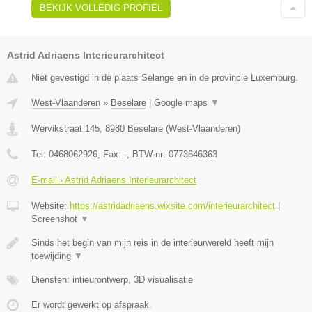
BEKIJK VOLLEDIG PROFIEL
Astrid Adriaens Interieurarchitect
Niet gevestigd in de plaats Selange en in de provincie Luxemburg.
West-Vlaanderen
»
Beselare
|
Google maps
▼
Wervikstraat 145
,
8980
Beselare
(
West-Vlaanderen
)
Tel:
0468062926
, Fax:
-
, BTW-nr:
0773646363
E-mail › Astrid Adriaens Interieurarchitect
Website:
https://astridadriaens.wixsite.com/interieurarchitect
|
Screenshot
▼
Sinds het begin van mijn reis in de interieurwereld heeft mijn
toewijding
▼
Diensten: intieurontwerp, 3D visualisatie
Er wordt gewerkt op afspraak.