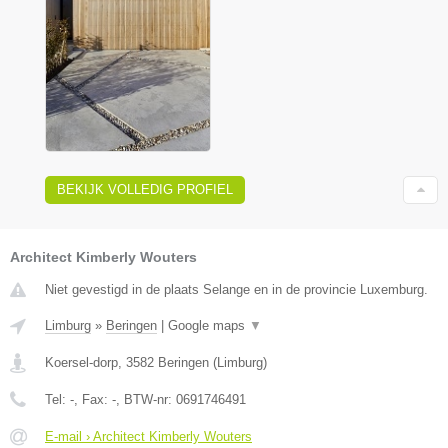
BEKIJK VOLLEDIG PROFIEL
Architect Kimberly Wouters
Niet gevestigd in de plaats Selange en in de provincie Luxemburg.
Limburg
»
Beringen
|
Google maps
▼
Koersel-dorp
,
3582
Beringen
(
Limburg
)
Tel:
-
, Fax:
-
, BTW-nr:
0691746491
E-mail › Architect Kimberly Wouters