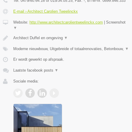
Tel:
0479/60.64.16 of 015/34.05.25
, Fax:
-
, BTW-nr:
0899.846.333
E-mail › Architect Carolien Tweelinckx
Website:
http://www.architectcarolientweelinckx.com
|
Screenshot
▼
Architect Duffel en omgeving
▼
Moderne nieuwbouw, Uitgebreide of totaalrenovaties, Betonbouw,
▼
Er wordt gewerkt op afspraak.
Laatste facebook posts
▼
Sociale media: