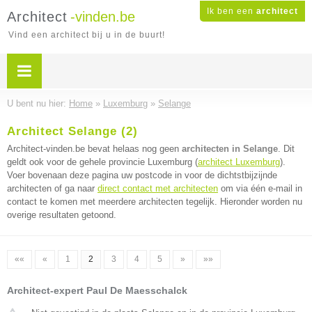
Ik ben een
architect
Architect
-vinden.be
Vind een architect bij u in de buurt!
U bent nu hier:
Home
»
Luxemburg
»
Selange
Architect Selange (2)
Architect-vinden.be bevat helaas nog geen
architecten in Selange
. Dit
geldt ook voor de gehele provincie Luxemburg (
architect Luxemburg
).
Voer bovenaan deze pagina uw postcode in voor de dichtstbijzijnde
architecten of ga naar
direct contact met architecten
om via één e-mail in
contact te komen met meerdere architecten tegelijk. Hieronder worden nu
overige resultaten getoond.
««
«
1
2
3
4
5
»
»»
Architect-expert Paul De Maesschalck