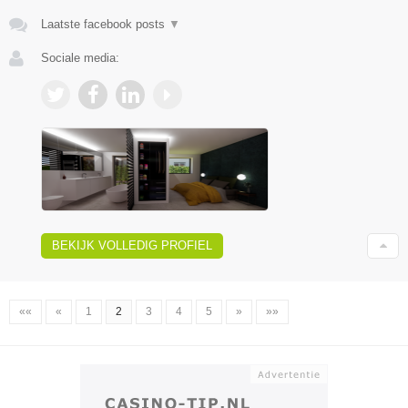
Laatste facebook posts
▼
Sociale media:
BEKIJK VOLLEDIG PROFIEL
««
«
1
2
3
4
5
»
»»