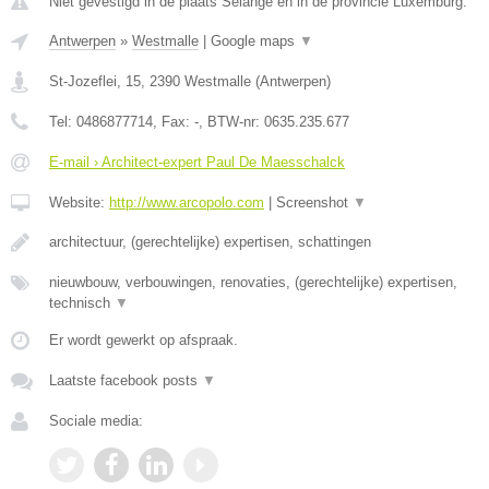
Niet gevestigd in de plaats Selange en in de provincie Luxemburg.
Antwerpen
»
Westmalle
|
Google maps
▼
St-Jozeflei, 15
,
2390
Westmalle
(
Antwerpen
)
Tel:
0486877714
, Fax:
-
, BTW-nr:
0635.235.677
E-mail › Architect-expert Paul De Maesschalck
Website:
http://www.arcopolo.com
|
Screenshot
▼
architectuur, (gerechtelijke) expertisen, schattingen
nieuwbouw, verbouwingen, renovaties, (gerechtelijke) expertisen,
technisch
▼
Er wordt gewerkt op afspraak.
Laatste facebook posts
▼
Sociale media: