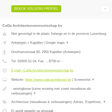
BEKIJK VOLLEDIG PROFIEL
CoDa Architectenvennootschap bv
Niet gevestigd in de plaats Selange en in de provincie Luxemburg.
Antwerpen
»
Kapellen
|
Google maps
▼
Oosthoevestraat 90
,
2950
Kapellen
(
Antwerpen
)
Tel:
03/605.61.04
, Fax:
-
, BTW-nr:
-
E-mail › CoDa Architectenvennootschap bv
Website:
https://www.coda-architecten.be
|
Screenshot
▼
- woningbouw (ruime ervaring met zowel nieuwbouw als
verbouwingen)
▼
Architectuur (nieuwbouw & verbouwingen), Advies, Expertises,
▼
Er wordt gewerkt op afspraak.