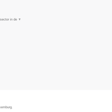
 sector in de
▼
uxemburg.