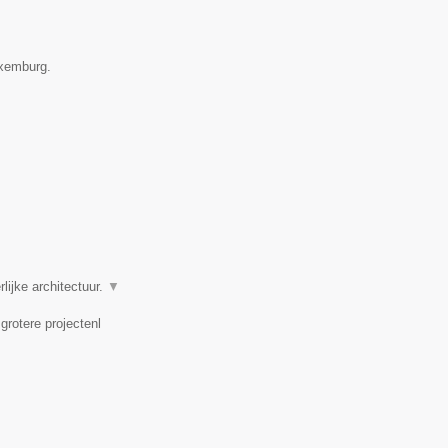
uxemburg.
ijke architectuur.
▼
rotere projectenl