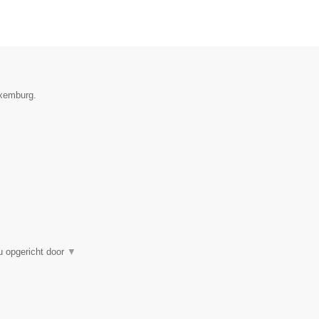
uxemburg.
u opgericht door
▼