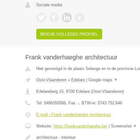
Sociale media:
BEKIJK VOLLEDIG PROFIEL
Frank vanderhaeghe architectuur
Niet gevestigd in de plaats Selange en in de provincie L
Oost-Vlaanderen
»
Edelare
|
Google maps
▼
Edelareberg 15
,
9700
Edelare
(
Oost-Vlaanderen
)
Tel:
0486350586
, Fax:
-
, BTW-nr:
0743.752.646
E-mail › Frank vanderhaeghe architectuur
Website:
https://frankvanderhaeghe.be/
|
Screenshot
▼
architectuur - interieur