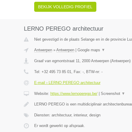
BEKIJK VOLLEDIG PROFIEL
LERNO PEREGO architectuur
Niet gevestigd in de plaats Selange en in de provincie L
Antwerpen
»
Antwerpen
|
Google maps
▼
Graaf van egmontstraat 11
,
2000
Antwerpen
(
Antwerpen
)
Tel:
+32 495 73 85 01
, Fax:
-
, BTW-nr:
-
E-mail › LERNO PEREGO architectuur
Website:
https://www.lernoperego.be/
|
Screenshot
▼
LERNO PEREGO is een multidiciplinair architectenburea
Diensten: architectuur, interieur, design
Er wordt gewerkt op afspraak.