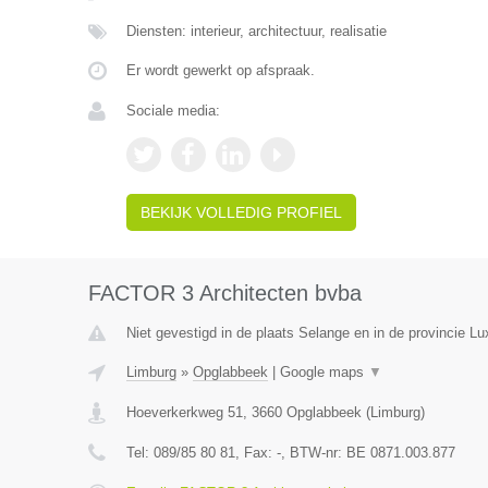
Diensten: interieur, architectuur, realisatie
Er wordt gewerkt op afspraak.
Sociale media:
BEKIJK VOLLEDIG PROFIEL
FACTOR 3 Architecten bvba
Niet gevestigd in de plaats Selange en in de provincie L
Limburg
»
Opglabbeek
|
Google maps
▼
Hoeverkerkweg 51
,
3660
Opglabbeek
(
Limburg
)
Tel:
089/85 80 81
, Fax:
-
, BTW-nr:
BE 0871.003.877