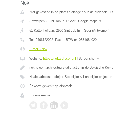
Nok
Niet gevestigd in de plaats Selange en in de provincie L
Antwerpen
»
Sint Job In T Goor
|
Google maps
▼
51 Kattenhoflaan
,
2960
Sint Job In T Goor
(
Antwerpen
)
Tel:
0466122002
, Fax:
-
, BTW-nr:
0681684029
E-mail › Nok
Website:
https://nokarch.com/nl
|
Screenshot
▼
nok is een architectuurstudio actief in de Belgische Kem
Haalbaarheidsstudie(s), Stedelijke & Landelijke project
Er wordt gewerkt op afspraak.
Sociale media: