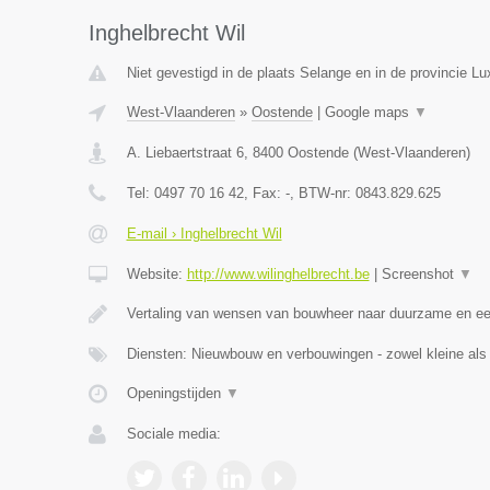
Inghelbrecht Wil
Niet gevestigd in de plaats Selange en in de provincie L
West-Vlaanderen
»
Oostende
|
Google maps
▼
A. Liebaertstraat 6
,
8400
Oostende
(
West-Vlaanderen
)
Tel:
0497 70 16 42
, Fax:
-
, BTW-nr:
0843.829.625
E-mail › Inghelbrecht Wil
Website:
http://www.wilinghelbrecht.be
|
Screenshot
▼
Vertaling van wensen van bouwheer naar duurzame en eerl
Diensten: Nieuwbouw en verbouwingen - zowel kleine als g
Openingstijden
▼
Sociale media: