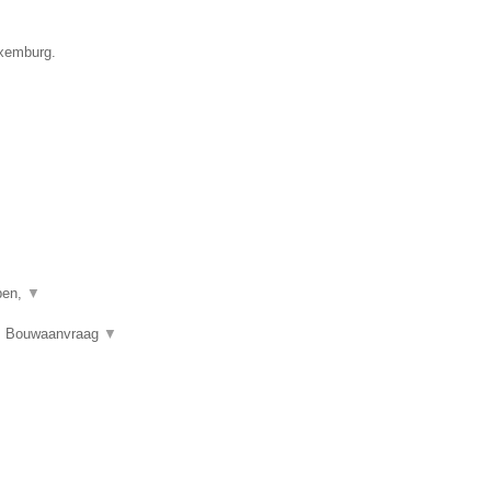
uxemburg.
pen,
▼
en, Bouwaanvraag
▼