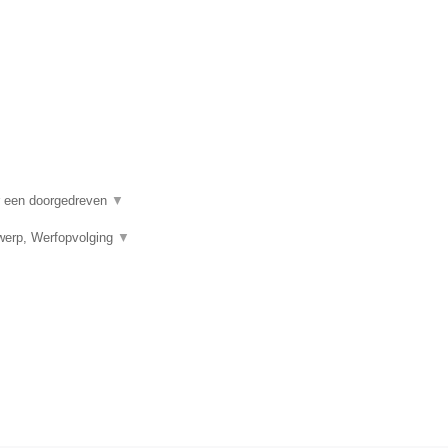
r een doorgedreven
▼
twerp, Werfopvolging
▼