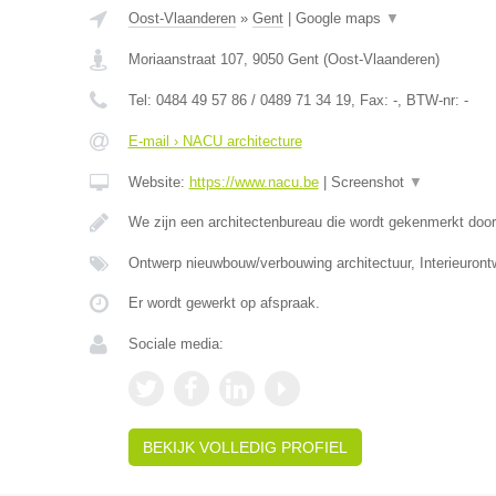
Oost-Vlaanderen
»
Gent
|
Google maps
▼
Moriaanstraat 107
,
9050
Gent
(
Oost-Vlaanderen
)
Tel:
0484 49 57 86 / 0489 71 34 19
, Fax:
-
, BTW-nr:
-
E-mail › NACU architecture
Website:
https://www.nacu.be
|
Screenshot
▼
We zijn een architectenbureau die wordt gekenmerkt doo
Ontwerp nieuwbouw/verbouwing architectuur, Interieuron
Er wordt gewerkt op afspraak.
Sociale media:
BEKIJK VOLLEDIG PROFIEL