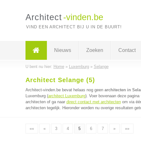
Architect
-vinden.be
VIND EEN ARCHITECT BIJ U IN DE BUURT!
Nieuws
Zoeken
Contact
U bent nu hier:
Home
»
Luxemburg
»
Selange
Architect Selange (5)
Architect-vinden.be bevat helaas nog geen
architecten in Sel
Luxemburg (
architect Luxemburg
). Voer bovenaan deze pagina u
architecten of ga naar
direct contact met architecten
om via één
architecten tegelijk. Hieronder worden nu overige resultaten get
««
«
3
4
5
6
7
»
»»