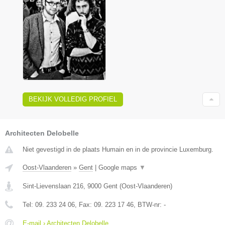
BEKIJK VOLLEDIG PROFIEL
Architecten Delobelle
Niet gevestigd in de plaats Humain en in de provincie Luxemburg.
Oost-Vlaanderen
»
Gent
|
Google maps
▼
Sint-Lievenslaan 216
,
9000
Gent
(
Oost-Vlaanderen
)
Tel:
09. 233 24 06
, Fax:
09. 223 17 46
, BTW-nr:
-
E-mail › Architecten Delobelle