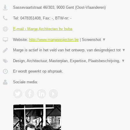
Sassevaartstraat 46/303
,
9000
Gent
(
Oost-Vlaanderen
)
Tel:
0478351408
, Fax:
-
, BTW-nr:
-
E-mail › Marge Architecten bv bvba
Website:
http://www.margeprojecten.be
|
Screenshot
▼
Marge is actief in het veld van het ontwerp, van designobject tot
▼
Design, Architectuur, Masterplan, Expertise, Plaatsbeschrijving,
▼
Er wordt gewerkt op afspraak.
Sociale media: