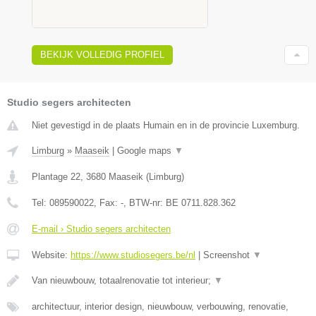
BEKIJK VOLLEDIG PROFIEL
Studio segers architecten
Niet gevestigd in de plaats Humain en in de provincie Luxemburg.
Limburg
»
Maaseik
|
Google maps
▼
Plantage 22
,
3680
Maaseik
(
Limburg
)
Tel:
089590022
, Fax:
-
, BTW-nr:
BE 0711.828.362
E-mail › Studio segers architecten
Website:
https://www.studiosegers.be/nl
|
Screenshot
▼
Van nieuwbouw, totaalrenovatie tot interieur;
▼
architectuur, interior design, nieuwbouw, verbouwing, renovatie,