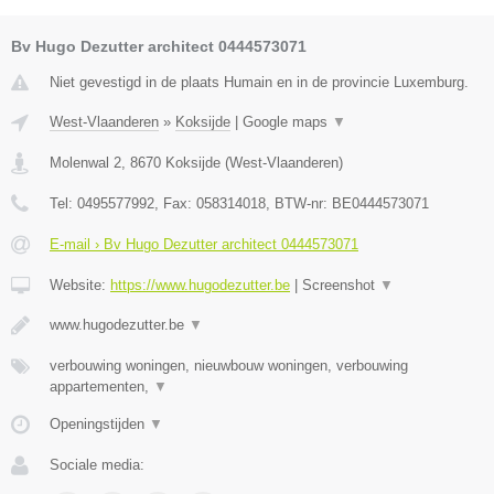
Bv Hugo Dezutter architect 0444573071
Niet gevestigd in de plaats Humain en in de provincie Luxemburg.
West-Vlaanderen
»
Koksijde
|
Google maps
▼
Molenwal 2
,
8670
Koksijde
(
West-Vlaanderen
)
Tel:
0495577992
, Fax:
058314018
, BTW-nr:
BE0444573071
E-mail › Bv Hugo Dezutter architect 0444573071
Website:
https://www.hugodezutter.be
|
Screenshot
▼
www.hugodezutter.be
▼
verbouwing woningen, nieuwbouw woningen, verbouwing
appartementen,
▼
Openingstijden
▼
Sociale media: