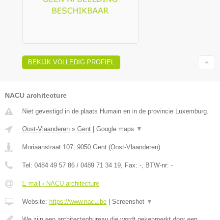
BEKIJK VOLLEDIG PROFIEL
NACU architecture
Niet gevestigd in de plaats Humain en in de provincie Luxemburg.
Oost-Vlaanderen
»
Gent
|
Google maps
▼
Moriaanstraat 107
,
9050
Gent
(
Oost-Vlaanderen
)
Tel:
0484 49 57 86 / 0489 71 34 19
, Fax:
-
, BTW-nr:
-
E-mail › NACU architecture
Website:
https://www.nacu.be
|
Screenshot
▼
We zijn een architectenbureau die wordt gekenmerkt door een