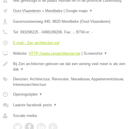
Niet gevestigd in de plaats Humain en in de provincie Luxemburg.
Oost-Vlaanderen
»
Merelbeke
|
Google maps
▼
Gaversesteenweg 440
,
9820
Merelbeke
(
Oost-Vlaanderen
)
Tel:
093298225 - 0496189209
, Fax:
-
, BTW-nr:
-
E-mail › Zen architecten vof
Website:
HTTP://www.zenarchitecten.be
|
Screenshot
▼
Bij Zen architecten geloven we dat een woning veel meer is als een
dak
▼
Diensten: Architectuur, Renovatie, Nieuwbouw, Appartementsbouw,
Interieurarchitectuur
Openingstijden
▼
Laatste facebook posts
▼
Sociale media: