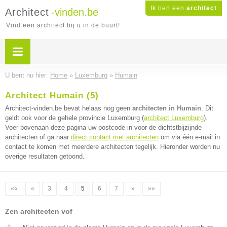
Ik ben een
architect
Architect
-vinden.be
Vind een architect bij u in de buurt!
U bent nu hier:
Home
»
Luxemburg
»
Humain
Architect Humain (5)
Architect-vinden.be bevat helaas nog geen
architecten in Humain
. Dit
geldt ook voor de gehele provincie Luxemburg (
architect Luxemburg
).
Voer bovenaan deze pagina uw postcode in voor de dichtstbijzijnde
architecten of ga naar
direct contact met architecten
om via één e-mail in
contact te komen met meerdere architecten tegelijk. Hieronder worden nu
overige resultaten getoond.
««
«
3
4
5
6
7
»
»»
Zen architecten vof