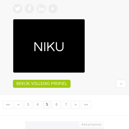
BEKIJK VOLLEDIG PROFIEL
««
«
3
4
5
6
7
»
»»