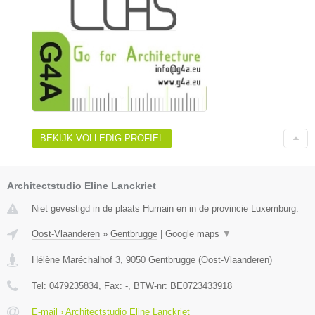
BEKIJK VOLLEDIG PROFIEL
Architectstudio Eline Lanckriet
Niet gevestigd in de plaats Humain en in de provincie Luxemburg.
Oost-Vlaanderen
»
Gentbrugge
|
Google maps
▼
Hélène Maréchalhof 3
,
9050
Gentbrugge
(
Oost-Vlaanderen
)
Tel:
0479235834
, Fax:
-
, BTW-nr:
BE0723433918
E-mail › Architectstudio Eline Lanckriet