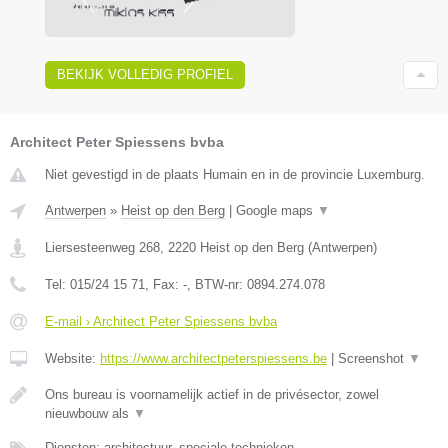
BEKIJK VOLLEDIG PROFIEL
Architect Peter Spiessens bvba
Niet gevestigd in de plaats Humain en in de provincie Luxemburg.
Antwerpen
»
Heist op den Berg
|
Google maps
▼
Liersesteenweg 268
,
2220
Heist op den Berg
(
Antwerpen
)
Tel:
015/24 15 71
, Fax:
-
, BTW-nr:
0894.274.078
E-mail › Architect Peter Spiessens bvba
Website:
https://www.architectpeterspiessens.be
|
Screenshot
▼
Ons bureau is voornamelijk actief in de privésector, zowel
nieuwbouw als
▼
Diensten: architectuur, speciale technieken