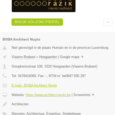
BEKIJK VOLLEDIG PROFIEL
BVBA Architect Nuyts
Niet gevestigd in de plaats Humain en in de provincie Luxemburg.
Vlaams-Brabant
»
Hoegaarden
|
Google maps
▼
Stoopkensstraat 108
,
3320
Hoegaarden
(
Vlaams-Brabant
)
Tel:
0478416069
, Fax:
-
, BTW-nr:
be0847 935 297
E-mail › BVBA Architect Nuyts
Website:
https://www.architect-nuyts.be
|
Screenshot
▼
Architecten
Diensten: Architectuur, Expertise, Stedenbouw