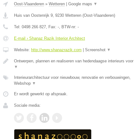
Oost-Vlaanderen
»
Wetteren
|
Google maps
▼
Huis van Oostenrijk 9
,
9230
Wetteren
(
Oost-Vlaanderen
)
Tel:
0498 266 827
, Fax:
-
, BTW-nr:
-
E-mail › Shanaz Razik Interior Architect
Website:
http://www.shanazrazik.com
|
Screenshot
▼
Ontwerpen, plannen en realiseren van hedendaagse interieurs voor
▼
Interieurarchitectuur voor nieuwbouw, renovatie en verbouwingen,
Webshop
▼
Er wordt gewerkt op afspraak.
Sociale media: