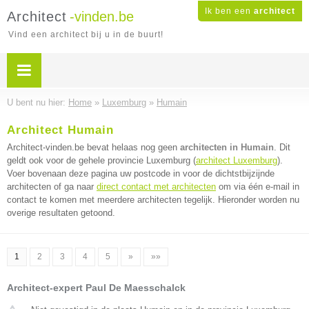
Ik ben een
architect
Architect
-vinden.be
Vind een architect bij u in de buurt!
U bent nu hier:
Home
»
Luxemburg
»
Humain
Architect Humain
Architect-vinden.be bevat helaas nog geen
architecten in Humain
. Dit
geldt ook voor de gehele provincie Luxemburg (
architect Luxemburg
).
Voer bovenaan deze pagina uw postcode in voor de dichtstbijzijnde
architecten of ga naar
direct contact met architecten
om via één e-mail in
contact te komen met meerdere architecten tegelijk. Hieronder worden nu
overige resultaten getoond.
1
2
3
4
5
»
»»
Architect-expert Paul De Maesschalck