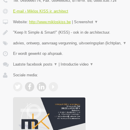
Tel:
0495666774
, Fax:
089466063
, BTW-nr:
BE 0888.838.714
E-mail › Miklos KISS ir. architect
Website:
http://www.mikloskiss.be
|
Screenshot
▼
"Keep It Simple & Smart!" (KISS) - ook in de architectuur.
advies, ontwerp, aanvraag vergunning, uitvoeringsplan (lichtplan,
▼
Er wordt gewerkt op afspraak.
Laatste facebook posts
▼
|
Introductie video
▼
Sociale media: