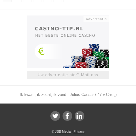
Uw advertentie hier? Mail ons
Ik kwam, ik zocht, ik vond - Julius Caesar / 47 v.Chr. ;)
©
JBB Media
|
Privacy