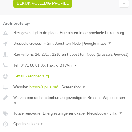
BEKIJK VOLLEDIG PROFIEL
Architects zj+
Niet gevestigd in de plaats Humain en in de provincie Luxemburg.
Brussels-Gewest
»
Sint Joost ten Node
|
Google maps
▼
Rue willems 14, 2317
,
1210
Sint Joost ten Node
(
Brussels-Gewest
)
Tel:
0471 86 01 05
, Fax:
-
, BTW-nr:
-
E-mail › Architects zj+
Website:
https://zjplus.be/
|
Screenshot
▼
Wij zijn een architectenbureau gevestigd in Brussel. Wij focussen
▼
Totale renovatie, Energiezuinige renovatie, Nieuwbouw - villa,
▼
Openingstijden
▼