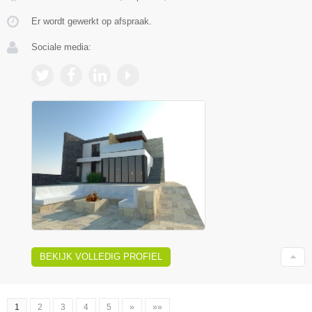
Er wordt gewerkt op afspraak.
Sociale media:
BEKIJK VOLLEDIG PROFIEL
1
2
3
4
5
»
»»