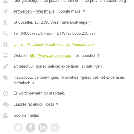
Niet gevestigd in de plaats Humain en in de provincie Luxemburg.
Antwerpen
»
Westmalle
|
Google maps
▼
St-Jozeflei, 15
,
2390
Westmalle
(
Antwerpen
)
Tel:
0486877714
, Fax:
-
, BTW-nr:
0635.235.677
E-mail › Architect-expert Paul De Maesschalck
Website:
http://www.arcopolo.com
|
Screenshot
▼
architectuur, (gerechtelijke) expertisen, schattingen
nieuwbouw, verbouwingen, renovaties, (gerechtelijke) expertisen,
technisch
▼
Er wordt gewerkt op afspraak.
Laatste facebook posts
▼
Sociale media: