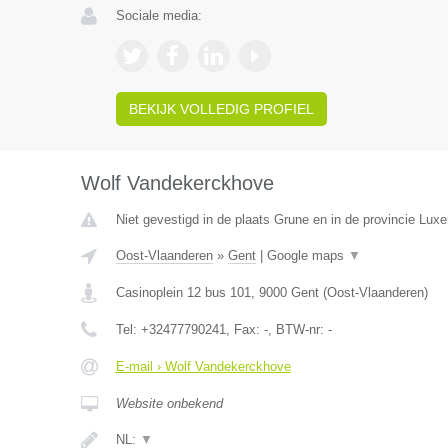
Sociale media:
BEKIJK VOLLEDIG PROFIEL
Wolf Vandekerckhove
Niet gevestigd in de plaats Grune en in de provincie Lux
Oost-Vlaanderen
»
Gent
|
Google maps
▼
Casinoplein 12 bus 101
,
9000
Gent
(
Oost-Vlaanderen
)
Tel:
+32477790241
, Fax:
-
, BTW-nr:
-
E-mail › Wolf Vandekerckhove
Website onbekend
NL:
▼