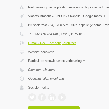
Niet gevestigd in de plaats Grune en in de provincie Lux
Vlaams-Brabant
»
Sint Ulriks Kapelle
|
Google maps
▼
Brusselstraat 734
,
1700
Sint Ulriks Kapelle
(
Vlaams-Brab
Tel:
+32.478/784.448.
, Fax:
-
, BTW-nr:
-
E-mail › Roel Paessens, Architect
Website onbekend
Particuliere nieuwbouw en verbouwing
▼
Diensten onbekend
Openingstijden onbekend
Sociale media: