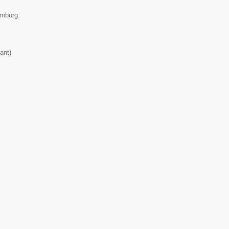
emburg.
ant
)