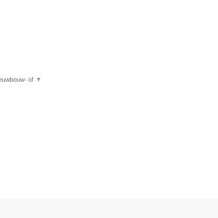
ieuwbouw- of
▼