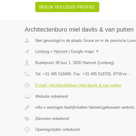
BEKIJK VOLLEDIG PROFIEL
Architectenburo miel davits & van putten
Niet gevestigd in de plaats Grune en in de provincie Lux
Limburg
»
Hamont
|
Google maps
▼
Budelpoort 38 bus 1
,
3930
Hamont
(
Limburg
)
Tel:
+31 495 518496
, Fax:
+31 495 518705
, BTW-nr:
-
E-mail › Architectenburo miel davits & van putten
Website onbekend
villa s woningen bedrijfshallen fabrieksgebouwen winkels.
Diensten onbekend
Openingstijden onbekend