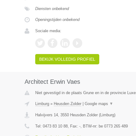
Diensten onbekend
Openingstijden onbekend
Sociale media:
BEKIJK VOLLEDIG PROFIEL
Architect Erwin Vaes
Niet gevestigd in de plaats Grune en in de provincie Lux
Limburg
»
Heusden Zolder
|
Google maps
▼
Halvijvers 14
,
3550
Heusden Zolder
(
Limburg
)
Tel:
0473 83 10 88
, Fax:
-
, BTW-nr:
be 0773 265 489