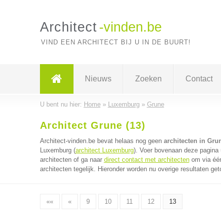
Architect
-vinden.be
VIND EEN ARCHITECT BIJ U IN DE BUURT!
Nieuws
Zoeken
Contact
U bent nu hier:
Home
»
Luxemburg
»
Grune
Architect Grune (13)
Architect-vinden.be bevat helaas nog geen
architecten in Gru
Luxemburg (
architect Luxemburg
). Voer bovenaan deze pagina u
architecten of ga naar
direct contact met architecten
om via één
architecten tegelijk. Hieronder worden nu overige resultaten get
««
«
9
10
11
12
13