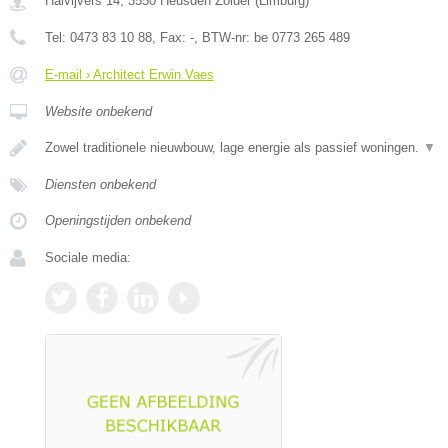
Halvijvers 14
,
3550
Heusden Zolder
(
Limburg
)
Tel:
0473 83 10 88
, Fax:
-
, BTW-nr:
be 0773 265 489
E-mail › Architect Erwin Vaes
Website onbekend
Zowel traditionele nieuwbouw, lage energie als passief woningen.
▼
Diensten onbekend
Openingstijden onbekend
Sociale media: