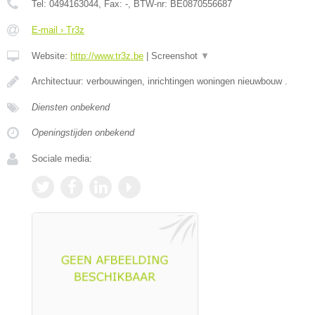
Tel:
0494163044
, Fax:
-
, BTW-nr:
BE0870556687
E-mail › Tr3z
Website:
http://www.tr3z.be
|
Screenshot
▼
Architectuur: verbouwingen, inrichtingen woningen nieuwbouw .
Diensten onbekend
Openingstijden onbekend
Sociale media: