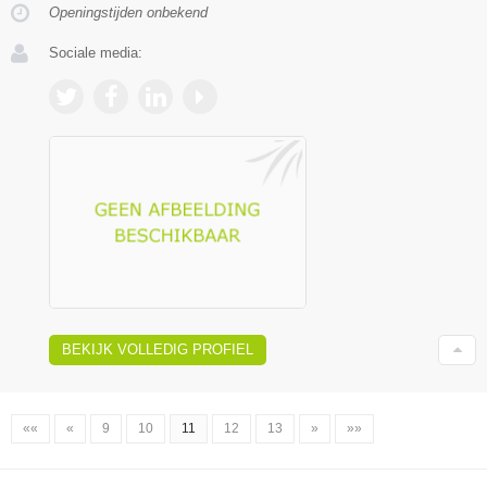
Openingstijden onbekend
Sociale media:
BEKIJK VOLLEDIG PROFIEL
««
«
9
10
11
12
13
»
»»