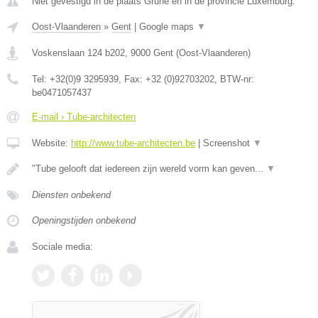
Niet gevestigd in de plaats Grune en in de provincie Luxemburg.
Oost-Vlaanderen
»
Gent
|
Google maps
▼
Voskenslaan 124 b202
,
9000
Gent
(
Oost-Vlaanderen
)
Tel:
+32(0)9 3295939
, Fax:
+32 (0)92703202
, BTW-nr:
be0471057437
E-mail › Tube-architecten
Website:
http://www.tube-architecten.be
|
Screenshot
▼
"Tube gelooft dat iedereen zijn wereld vorm kan geven...
▼
Diensten onbekend
Openingstijden onbekend
Sociale media: