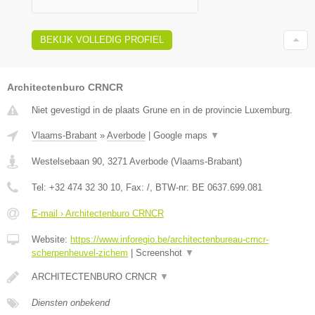
BEKIJK VOLLEDIG PROFIEL
Architectenburo CRNCR
Niet gevestigd in de plaats Grune en in de provincie Luxemburg.
Vlaams-Brabant
»
Averbode
|
Google maps
▼
Westelsebaan 90
,
3271
Averbode
(
Vlaams-Brabant
)
Tel:
+32 474 32 30 10
, Fax:
/
, BTW-nr:
BE 0637.699.081
E-mail › Architectenburo CRNCR
Website:
https://www.inforegio.be/architectenbureau-crncr-
scherpenheuvel-zichem
|
Screenshot
▼
ARCHITECTENBURO CRNCR
▼
Diensten onbekend