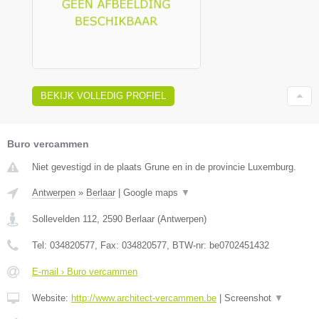
BEKIJK VOLLEDIG PROFIEL
Buro vercammen
Niet gevestigd in de plaats Grune en in de provincie Luxemburg.
Antwerpen
»
Berlaar
|
Google maps
▼
Sollevelden 112
,
2590
Berlaar
(
Antwerpen
)
Tel:
034820577
, Fax:
034820577
, BTW-nr:
be0702451432
E-mail › Buro vercammen
Website:
http://www.architect-vercammen.be
|
Screenshot
▼