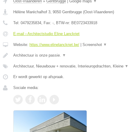
Oost-Vlaanderen
»
Gentbrugge
|
Google maps
▼
Hélène Maréchalhof 3
,
9050
Gentbrugge
(
Oost-Vlaanderen
)
Tel:
0479235834
, Fax:
-
, BTW-nr:
BE0723433918
E-mail › Architectstudio Eline Lanckriet
Website:
https://www.elinelanckriet.be/
|
Screenshot
▼
Architectuur is onze passie.
▼
Architectuur, Nieuwbouw + renovatie, Interieuropdrachten, Kleine
▼
Er wordt gewerkt op afspraak.
Sociale media: