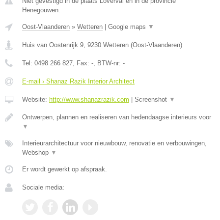
Niet gevestigd in de plaats Loverval en in de provincie
Henegouwen.
Oost-Vlaanderen
»
Wetteren
|
Google maps
▼
Huis van Oostenrijk 9
,
9230
Wetteren
(
Oost-Vlaanderen
)
Tel:
0498 266 827
, Fax:
-
, BTW-nr:
-
E-mail › Shanaz Razik Interior Architect
Website:
http://www.shanazrazik.com
|
Screenshot
▼
Ontwerpen, plannen en realiseren van hedendaagse interieurs voor
▼
Interieurarchitectuur voor nieuwbouw, renovatie en verbouwingen,
Webshop
▼
Er wordt gewerkt op afspraak.
Sociale media: