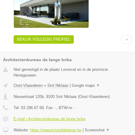
BEKIJK VOLLEDIG PROFIEL
Architectenbureau de lange bvba
Niet gevestigd in de plaats Loverval en in de provincie
Henegouwen.
Oost-Vlaanderen
»
Sint Niklaas
|
Google maps
▼
Nieuwstraat 120b
,
9100
Sint Niklaas
(
Oost-Vlaanderen
)
Tel:
03 296 67 68
, Fax:
-
, BTW-nr:
-
E-mail › Architectenbureau de lange bvba
Website:
https://www.kristofdelange.be
|
Screenshot
▼