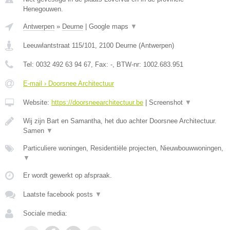
Henegouwen.
Antwerpen
»
Deurne
|
Google maps
▼
Leeuwlantstraat 115/101
,
2100
Deurne
(
Antwerpen
)
Tel:
0032 492 63 94 67
, Fax:
-
, BTW-nr:
1002.683.951
E-mail › Doorsnee Architectuur
Website:
https://doorsneearchitectuur.be
|
Screenshot
▼
Wij zijn Bart en Samantha, het duo achter Doorsnee Architectuur.
Samen
▼
Particuliere woningen, Residentiële projecten, Nieuwbouwwoningen,
▼
Er wordt gewerkt op afspraak.
Laatste facebook posts
▼
Sociale media: