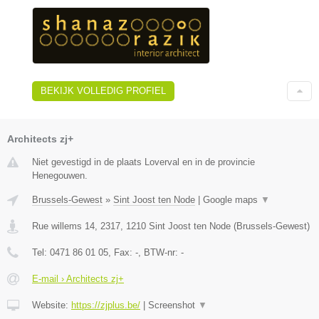
BEKIJK VOLLEDIG PROFIEL
Architects zj+
Niet gevestigd in de plaats Loverval en in de provincie
Henegouwen.
Brussels-Gewest
»
Sint Joost ten Node
|
Google maps
▼
Rue willems 14, 2317
,
1210
Sint Joost ten Node
(
Brussels-Gewest
)
Tel:
0471 86 01 05
, Fax:
-
, BTW-nr:
-
E-mail › Architects zj+
Website:
https://zjplus.be/
|
Screenshot
▼