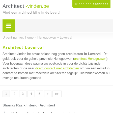
Ik ben een
architect
Architect
-vinden.be
Vind een architect bij u in de buurt!
U bent nu hier:
Home
»
Henegouwen
»
Loverval
Architect Loverval
Architect-vinden.be bevat helaas nog geen
architecten in Loverval
. Dit
geldt ook voor de gehele provincie Henegouwen (
architect Henegouwen
).
Voer bovenaan deze pagina uw postcode in voor de dichtstbijzijnde
architecten of ga naar
direct contact met architecten
om via één e-mail in
contact te komen met meerdere architecten tegelijk. Hieronder worden nu
overige resultaten getoond.
1
2
3
4
5
»
»»
Shanaz Razik Interior Architect