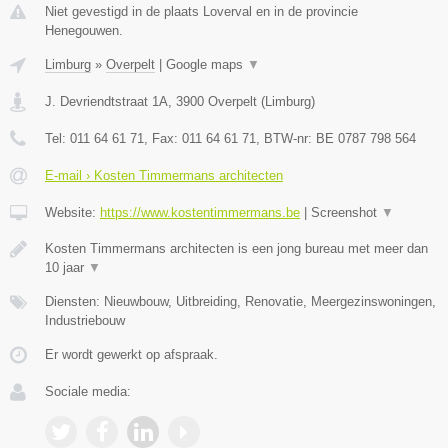
Niet gevestigd in de plaats Loverval en in de provincie
Henegouwen.
Limburg
»
Overpelt
|
Google maps
▼
J. Devriendtstraat 1A
,
3900
Overpelt
(
Limburg
)
Tel:
011 64 61 71
, Fax:
011 64 61 71
, BTW-nr:
BE 0787 798 564
E-mail › Kosten Timmermans architecten
Website:
https://www.kostentimmermans.be
|
Screenshot
▼
Kosten Timmermans architecten is een jong bureau met meer dan
10 jaar
▼
Diensten: Nieuwbouw, Uitbreiding, Renovatie, Meergezinswoningen,
Industriebouw
Er wordt gewerkt op afspraak.
Sociale media: