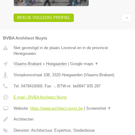
BEKIJK VOLLEDIG PROFIEL
BVBA Architect Nuyts
Niet gevestigd in de plaats Loverval en in de provincie
Henegouwen.
Vlaams-Brabant
»
Hoegaarden
|
Google maps
▼
Stoopkensstraat 108
,
3320
Hoegaarden
(
Vlaams-Brabant
)
Tel:
0478416069
, Fax:
-
, BTW-nr:
be0847 935 297
E-mail › BVBA Architect Nuyts
Website:
https://www.architect-nuyts.be
|
Screenshot
▼
Architecten
Diensten: Architectuur, Expertise, Stedenbouw