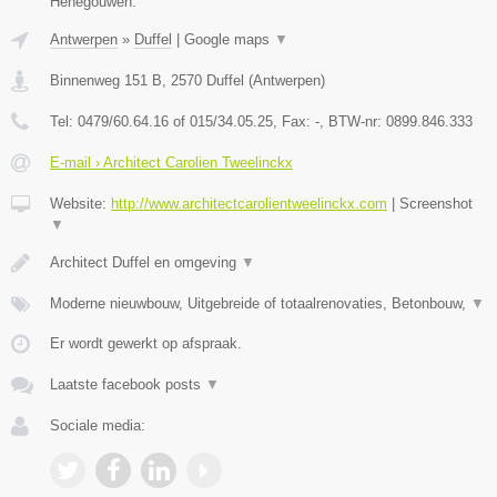
Henegouwen.
Antwerpen
»
Duffel
|
Google maps
▼
Binnenweg 151 B
,
2570
Duffel
(
Antwerpen
)
Tel:
0479/60.64.16 of 015/34.05.25
, Fax:
-
, BTW-nr:
0899.846.333
E-mail › Architect Carolien Tweelinckx
Website:
http://www.architectcarolientweelinckx.com
|
Screenshot
▼
Architect Duffel en omgeving
▼
Moderne nieuwbouw, Uitgebreide of totaalrenovaties, Betonbouw,
▼
Er wordt gewerkt op afspraak.
Laatste facebook posts
▼
Sociale media: