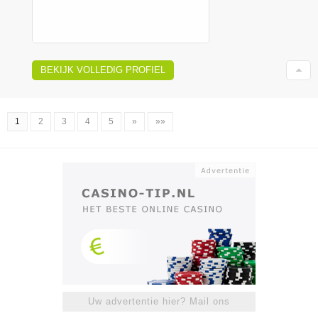
BEKIJK VOLLEDIG PROFIEL
1
2
3
4
5
»
»»
Uw advertentie hier? Mail ons