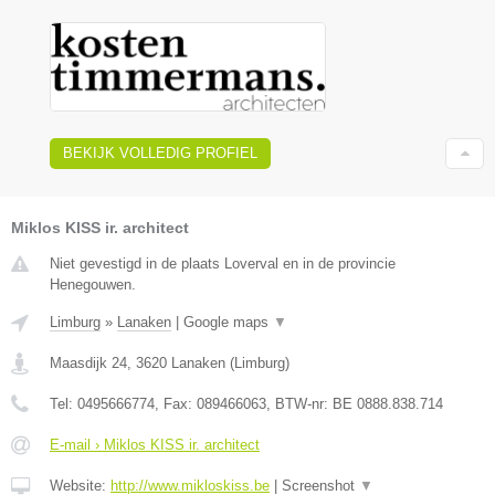
BEKIJK VOLLEDIG PROFIEL
Miklos KISS ir. architect
Niet gevestigd in de plaats Loverval en in de provincie
Henegouwen.
Limburg
»
Lanaken
|
Google maps
▼
Maasdijk 24
,
3620
Lanaken
(
Limburg
)
Tel:
0495666774
, Fax:
089466063
, BTW-nr:
BE 0888.838.714
E-mail › Miklos KISS ir. architect
Website:
http://www.mikloskiss.be
|
Screenshot
▼