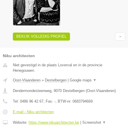
BEKIJK VOLLEDIG PROFIEL
Niku architecten
Niet gevestigd in de plaats Loverval en in de provincie
Henegouwen.
Oost-Vlaanderen
»
Destelbergen
|
Google maps
▼
Dendermondesteenweg
,
9070
Destelbergen
(
Oost-Vlaanderen
)
Tel:
0486 96 42 67
, Fax:
-
, BTW-nr:
0683794669
E-mail › Niku architecten
Website:
https://www.nikuarchitecten.be
|
Screenshot
▼