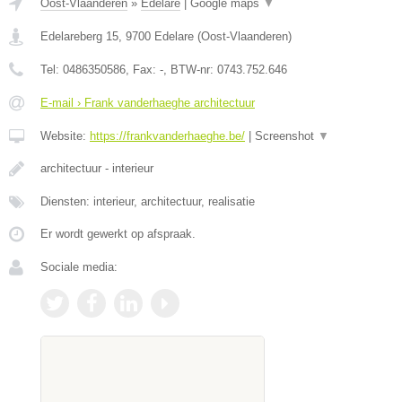
Oost-Vlaanderen
»
Edelare
|
Google maps
▼
Edelareberg 15
,
9700
Edelare
(
Oost-Vlaanderen
)
Tel:
0486350586
, Fax:
-
, BTW-nr:
0743.752.646
E-mail › Frank vanderhaeghe architectuur
Website:
https://frankvanderhaeghe.be/
|
Screenshot
▼
architectuur - interieur
Diensten: interieur, architectuur, realisatie
Er wordt gewerkt op afspraak.
Sociale media: