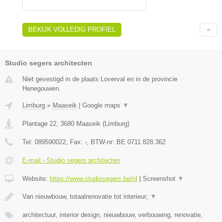
BEKIJK VOLLEDIG PROFIEL
Studio segers architecten
Niet gevestigd in de plaats Loverval en in de provincie
Henegouwen.
Limburg
»
Maaseik
|
Google maps
▼
Plantage 22
,
3680
Maaseik
(
Limburg
)
Tel:
089590022
, Fax:
-
, BTW-nr:
BE 0711.828.362
E-mail › Studio segers architecten
Website:
https://www.studiosegers.be/nl
|
Screenshot
▼
Van nieuwbouw, totaalrenovatie tot interieur;
▼
architectuur, interior design, nieuwbouw, verbouwing, renovatie,