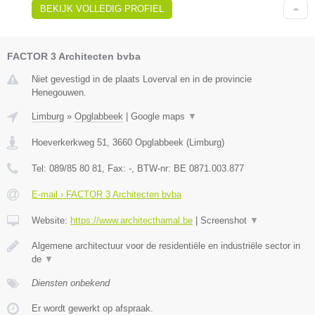
BEKIJK VOLLEDIG PROFIEL
FACTOR 3 Architecten bvba
Niet gevestigd in de plaats Loverval en in de provincie
Henegouwen.
Limburg
»
Opglabbeek
|
Google maps
▼
Hoeverkerkweg 51
,
3660
Opglabbeek
(
Limburg
)
Tel:
089/85 80 81
, Fax:
-
, BTW-nr:
BE 0871.003.877
E-mail › FACTOR 3 Architecten bvba
Website:
https://www.architecthamal.be
|
Screenshot
▼
Algemene architectuur voor de residentiële en industriële sector in
de
▼
Diensten onbekend
Er wordt gewerkt op afspraak.