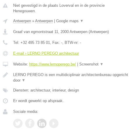
Niet gevestigd in de plaats Loverval en in de provincie
Henegouwen.
Antwerpen
»
Antwerpen
|
Google maps
▼
Graaf van egmontstraat 11
,
2000
Antwerpen
(
Antwerpen
)
Tel:
+32 495 73 85 01
, Fax:
-
, BTW-nr:
-
E-mail › LERNO PEREGO architectuur
Website:
https://www.lernoperego.be/
|
Screenshot
▼
LERNO PEREGO is een multidiciplinair architectenbureau opgericht
door
▼
Diensten: architectuur, interieur, design
Er wordt gewerkt op afspraak.
Sociale media: