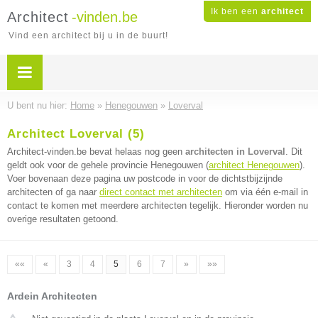
Ik ben een
architect
Architect
-vinden.be
Vind een architect bij u in de buurt!
U bent nu hier:
Home
»
Henegouwen
»
Loverval
Architect Loverval (5)
Architect-vinden.be bevat helaas nog geen
architecten in Loverval
. Dit
geldt ook voor de gehele provincie Henegouwen (
architect Henegouwen
).
Voer bovenaan deze pagina uw postcode in voor de dichtstbijzijnde
architecten of ga naar
direct contact met architecten
om via één e-mail in
contact te komen met meerdere architecten tegelijk. Hieronder worden nu
overige resultaten getoond.
««
«
3
4
5
6
7
»
»»
Ardein Architecten