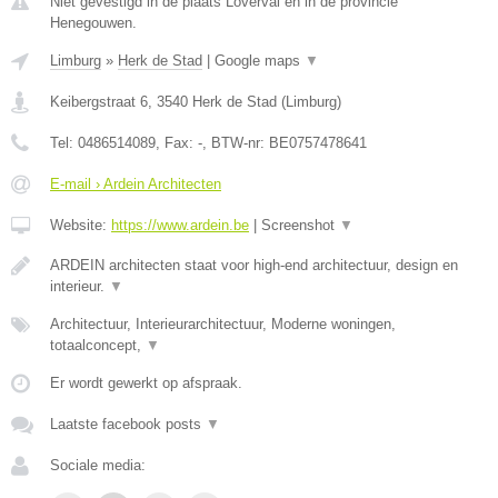
Niet gevestigd in de plaats Loverval en in de provincie
Henegouwen.
Limburg
»
Herk de Stad
|
Google maps
▼
Keibergstraat 6
,
3540
Herk de Stad
(
Limburg
)
Tel:
0486514089
, Fax:
-
, BTW-nr:
BE0757478641
E-mail › Ardein Architecten
Website:
https://www.ardein.be
|
Screenshot
▼
ARDEIN architecten staat voor high-end architectuur, design en
interieur.
▼
Architectuur, Interieurarchitectuur, Moderne woningen,
totaalconcept,
▼
Er wordt gewerkt op afspraak.
Laatste facebook posts
▼
Sociale media: