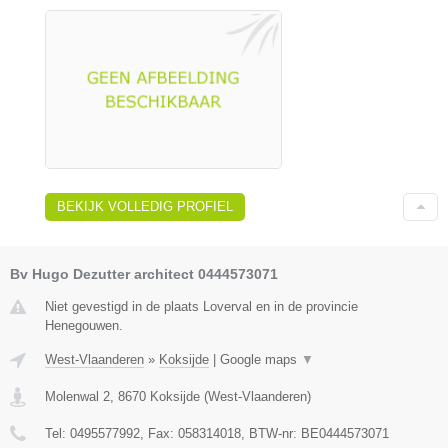
BEKIJK VOLLEDIG PROFIEL
Bv Hugo Dezutter architect 0444573071
Niet gevestigd in de plaats Loverval en in de provincie
Henegouwen.
West-Vlaanderen
»
Koksijde
|
Google maps
▼
Molenwal 2
,
8670
Koksijde
(
West-Vlaanderen
)
Tel:
0495577992
, Fax:
058314018
, BTW-nr:
BE0444573071