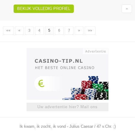
BEKIJK VOLLEDIG PROFIEL
««
«
3
4
5
6
7
»
»»
Uw advertentie hier? Mail ons
Ik kwam, ik zocht, ik vond - Julius Caesar / 47 v.Chr. ;)