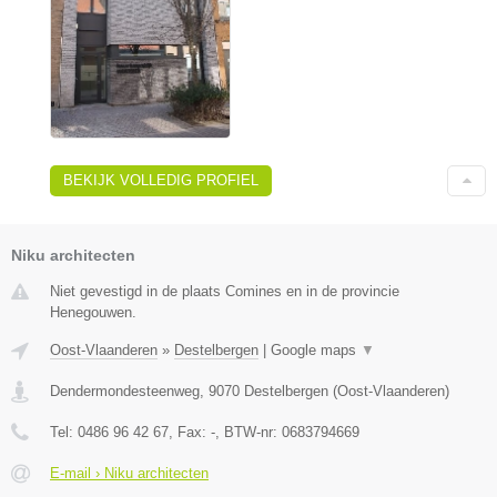
BEKIJK VOLLEDIG PROFIEL
Niku architecten
Niet gevestigd in de plaats Comines en in de provincie
Henegouwen.
Oost-Vlaanderen
»
Destelbergen
|
Google maps
▼
Dendermondesteenweg
,
9070
Destelbergen
(
Oost-Vlaanderen
)
Tel:
0486 96 42 67
, Fax:
-
, BTW-nr:
0683794669
E-mail › Niku architecten