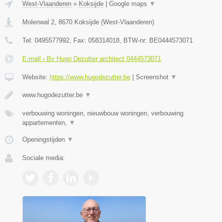
West-Vlaanderen
»
Koksijde
|
Google maps
▼
Molenwal 2
,
8670
Koksijde
(
West-Vlaanderen
)
Tel:
0495577992
, Fax:
058314018
, BTW-nr:
BE0444573071
E-mail › Bv Hugo Dezutter architect 0444573071
Website:
https://www.hugodezutter.be
|
Screenshot
▼
www.hugodezutter.be
▼
verbouwing woningen, nieuwbouw woningen, verbouwing
appartementen,
▼
Openingstijden
▼
Sociale media: