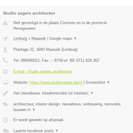
Studio segers architecten
Niet gevestigd in de plaats Comines en in de provincie
Henegouwen.
Limburg
»
Maaseik
|
Google maps
▼
Plantage 22
,
3680
Maaseik
(
Limburg
)
Tel:
089590022
, Fax:
-
, BTW-nr:
BE 0711.828.362
E-mail › Studio segers architecten
Website:
https://www.studiosegers.be/nl
|
Screenshot
▼
Van nieuwbouw, totaalrenovatie tot interieur;
▼
architectuur, interior design, nieuwbouw, verbouwing, renovatie,
bouwen in
▼
Er wordt gewerkt op afspraak.
Laatste facebook posts
▼