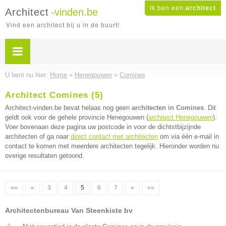
Ik ben een
architect
Architect
-vinden.be
Vind een architect bij u in de buurt!
U bent nu hier:
Home
»
Henegouwen
»
Comines
Architect Comines (5)
Architect-vinden.be bevat helaas nog geen
architecten in Comines
. Dit
geldt ook voor de gehele provincie Henegouwen (
architect Henegouwen
).
Voer bovenaan deze pagina uw postcode in voor de dichtstbijzijnde
architecten of ga naar
direct contact met architecten
om via één e-mail in
contact te komen met meerdere architecten tegelijk. Hieronder worden nu
overige resultaten getoond.
««
«
3
4
5
6
7
»
»»
Architectenbureau Van Steenkiste bv