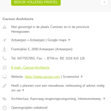
BEKIJK VOLLEDIG PROFIEL
Cavsun Architects
Niet gevestigd in de plaats Comines en in de provincie
Henegouwen.
Antwerpen
»
Antwerpen
|
Google maps
▼
Frankrijklei 5
,
2000
Antwerpen
(
Antwerpen
)
Tel:
0477557955
, Fax:
-
, BTW-nr:
BE 1018 410 126
E-mail › Cavsun Architects
Website:
https://www.cavsun.com
|
Screenshot
▼
Heeft u plannen voor een nieuwbouw, verbouwing of advies nodig
om uw
▼
Architectuur, Aanvraag omgevingsvergunning, Interieurontwerp,
▼
Openingstijden onbekend