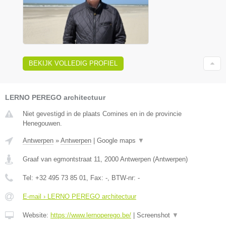
BEKIJK VOLLEDIG PROFIEL
LERNO PEREGO architectuur
Niet gevestigd in de plaats Comines en in de provincie
Henegouwen.
Antwerpen
»
Antwerpen
|
Google maps
▼
Graaf van egmontstraat 11
,
2000
Antwerpen
(
Antwerpen
)
Tel:
+32 495 73 85 01
, Fax:
-
, BTW-nr:
-
E-mail › LERNO PEREGO architectuur
Website:
https://www.lernoperego.be/
|
Screenshot
▼