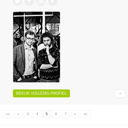
BEKIJK VOLLEDIG PROFIEL
««
«
3
4
5
6
7
»
»»