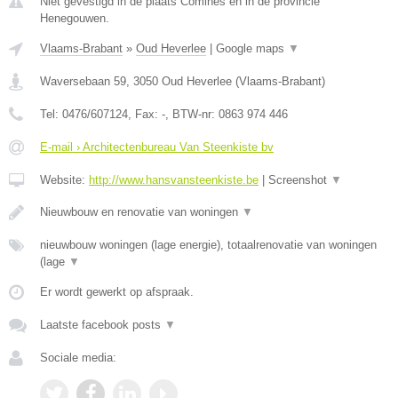
Niet gevestigd in de plaats Comines en in de provincie
Henegouwen.
Vlaams-Brabant
»
Oud Heverlee
|
Google maps
▼
Waversebaan 59
,
3050
Oud Heverlee
(
Vlaams-Brabant
)
Tel:
0476/607124
, Fax:
-
, BTW-nr:
0863 974 446
E-mail › Architectenbureau Van Steenkiste bv
Website:
http://www.hansvansteenkiste.be
|
Screenshot
▼
Nieuwbouw en renovatie van woningen
▼
nieuwbouw woningen (lage energie), totaalrenovatie van woningen
(lage
▼
Er wordt gewerkt op afspraak.
Laatste facebook posts
▼
Sociale media: