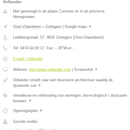
Vollander
Niet gevestigd in de plaats Comines en in de provincie
Henegouwen.
Oost-Vlaanderen
»
Zottegem
|
Google maps
▼
Ledebergstraat, 57
,
9620
Zottegem
(
Oost-Vlaanderen
)
Tel:
0474 64 93 17
, Fax:
-
, BTW-nr:
-
E-mail › Vollander
Website:
http://www.vollander.com
|
Screenshot
▼
Vollander streeft naar een duurzame architectuur waarbij de
dynamiek van
▼
nieuwbouw en verbouwing van woningen, bio-ecologisch / duurzaam
bouwen,
▼
Openingstijden
▼
Sociale media: