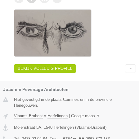
BEKIJK VOLLEDIG PROFIEL
Joachim Pevenage Architecten
Niet gevestigd in de plaats Comines en in de provincie
Henegouwen.
Vlaams-Brabant
»
Herfelingen
|
Google maps
▼
Molenstraat 5A
,
1540
Herfelingen
(
Vlaams-Brabant
)
Tel:
0478 92 04 84
, Fax:
-
, BTW-nr:
BE 0867 873 153