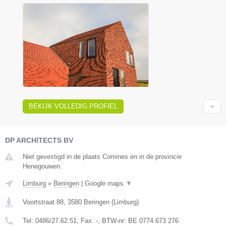
BEKIJK VOLLEDIG PROFIEL
DP ARCHITECTS BV
Niet gevestigd in de plaats Comines en in de provincie
Henegouwen.
Limburg
»
Beringen
|
Google maps
▼
Voortstraat 88
,
3580
Beringen
(
Limburg
)
Tel:
0486/27.62.51
, Fax:
-
, BTW-nr:
BE 0774 673 276