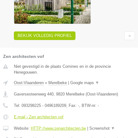
BEKIJK VOLLEDIG PROFIEL
Zen architecten vof
Niet gevestigd in de plaats Comines en in de provincie
Henegouwen.
Oost-Vlaanderen
»
Merelbeke
|
Google maps
▼
Gaversesteenweg 440
,
9820
Merelbeke
(
Oost-Vlaanderen
)
Tel:
093298225 - 0496189209
, Fax:
-
, BTW-nr:
-
E-mail › Zen architecten vof
Website:
HTTP://www.zenarchitecten.be
|
Screenshot
▼