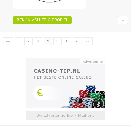
BEKIJK VOLLEDIG PROFIEL
««
«
2
3
4
5
6
»
»»
Uw advertentie hier? Mail ons