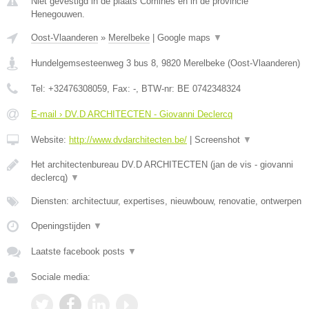
Niet gevestigd in de plaats Comines en in de provincie
Henegouwen.
Oost-Vlaanderen
»
Merelbeke
|
Google maps
▼
Hundelgemsesteenweg 3 bus 8
,
9820
Merelbeke
(
Oost-Vlaanderen
)
Tel:
+32476308059
, Fax:
-
, BTW-nr:
BE 0742348324
E-mail › DV.D ARCHITECTEN - Giovanni Declercq
Website:
http://www.dvdarchitecten.be/
|
Screenshot
▼
Het architectenbureau DV.D ARCHITECTEN (jan de vis - giovanni
declercq)
▼
Diensten: architectuur, expertises, nieuwbouw, renovatie, ontwerpen
Openingstijden
▼
Laatste facebook posts
▼
Sociale media: