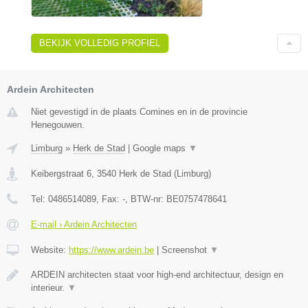
BEKIJK VOLLEDIG PROFIEL
Ardein Architecten
Niet gevestigd in de plaats Comines en in de provincie
Henegouwen.
Limburg
»
Herk de Stad
|
Google maps
▼
Keibergstraat 6
,
3540
Herk de Stad
(
Limburg
)
Tel:
0486514089
, Fax:
-
, BTW-nr:
BE0757478641
E-mail › Ardein Architecten
Website:
https://www.ardein.be
|
Screenshot
▼
ARDEIN architecten staat voor high-end architectuur, design en
interieur.
▼