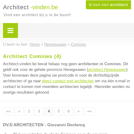
Ik ben een
architect
Architect
-vinden.be
Vind een architect bij u in de buurt!
U bent nu hier:
Home
»
Henegouwen
»
Comines
Architect Comines (4)
Architect-vinden.be bevat helaas nog geen
architecten in Comines
. Dit
geldt ook voor de gehele provincie Henegouwen (
architect Henegouwen
).
Voer bovenaan deze pagina uw postcode in voor de dichtstbijzijnde
architecten of ga naar
direct contact met architecten
om via één e-mail in
contact te komen met meerdere architecten tegelijk. Hieronder worden nu
overige resultaten getoond.
««
«
2
3
4
5
6
»
»»
DV.D ARCHITECTEN - Giovanni Declercq