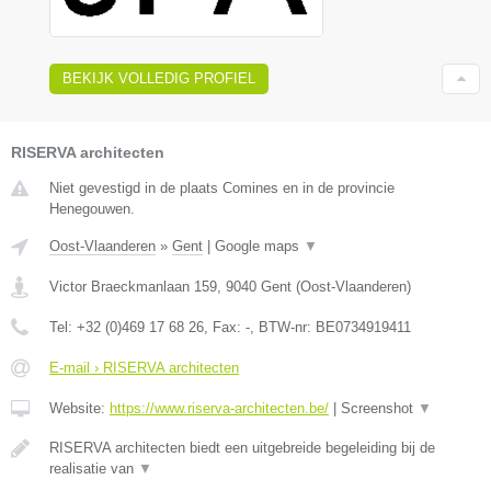
BEKIJK VOLLEDIG PROFIEL
RISERVA architecten
Niet gevestigd in de plaats Comines en in de provincie
Henegouwen.
Oost-Vlaanderen
»
Gent
|
Google maps
▼
Victor Braeckmanlaan 159
,
9040
Gent
(
Oost-Vlaanderen
)
Tel:
+32 (0)469 17 68 26
, Fax:
-
, BTW-nr:
BE0734919411
E-mail › RISERVA architecten
Website:
https://www.riserva-architecten.be/
|
Screenshot
▼
RISERVA architecten biedt een uitgebreide begeleiding bij de
realisatie van
▼