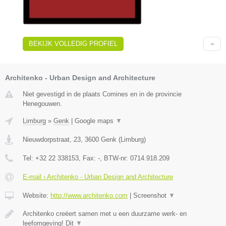
BEKIJK VOLLEDIG PROFIEL
Architenko - Urban Design and Architecture
Niet gevestigd in de plaats Comines en in de provincie
Henegouwen.
Limburg
»
Genk
|
Google maps
▼
Nieuwdorpstraat, 23
,
3600
Genk
(
Limburg
)
Tel:
+32 22 338153
, Fax:
-
, BTW-nr:
0714.918.209
E-mail › Architenko - Urban Design and Architecture
Website:
http://www.architenko.com
|
Screenshot
▼
Architenko creëert samen met u een duurzame werk- en
leefomgeving! Dit
▼