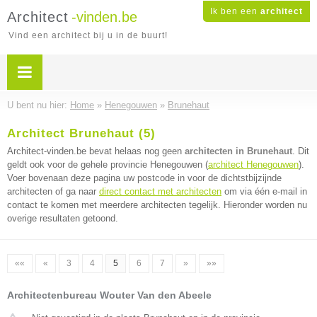
Ik ben een
architect
Architect
-vinden.be
Vind een architect bij u in de buurt!
U bent nu hier:
Home
»
Henegouwen
»
Brunehaut
Architect Brunehaut (5)
Architect-vinden.be bevat helaas nog geen
architecten in Brunehaut
. Dit
geldt ook voor de gehele provincie Henegouwen (
architect Henegouwen
).
Voer bovenaan deze pagina uw postcode in voor de dichtstbijzijnde
architecten of ga naar
direct contact met architecten
om via één e-mail in
contact te komen met meerdere architecten tegelijk. Hieronder worden nu
overige resultaten getoond.
««
«
3
4
5
6
7
»
»»
Architectenbureau Wouter Van den Abeele