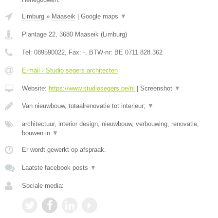
Limburg
»
Maaseik
|
Google maps
▼
Plantage 22
,
3680
Maaseik
(
Limburg
)
Tel:
089590022
, Fax:
-
, BTW-nr:
BE 0711.828.362
E-mail › Studio segers architecten
Website:
https://www.studiosegers.be/nl
|
Screenshot
▼
Van nieuwbouw, totaalrenovatie tot interieur;
▼
architectuur, interior design, nieuwbouw, verbouwing, renovatie,
bouwen in
▼
Er wordt gewerkt op afspraak.
Laatste facebook posts
▼
Sociale media: