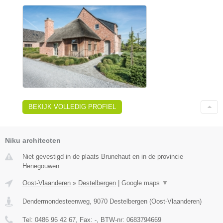
BEKIJK VOLLEDIG PROFIEL
Niku architecten
Niet gevestigd in de plaats Brunehaut en in de provincie
Henegouwen.
Oost-Vlaanderen
»
Destelbergen
|
Google maps
▼
Dendermondesteenweg
,
9070
Destelbergen
(
Oost-Vlaanderen
)
Tel:
0486 96 42 67
, Fax:
-
, BTW-nr:
0683794669