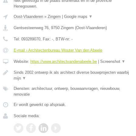
Niet gevestigd in de plaats Brunehaut en in de provincie
Henegouwen.
Oost-Vlaanderen
»
Zingem
|
Google maps
▼
Gentsesteenweg 76
,
9750
Zingem
(
Oost-Vlaanderen
)
Tel:
093289070
, Fax:
-
, BTW-nr:
-
E-mail › Architectenbureau Wouter Van den Abeele
Website:
https://www.architectvandenabeele.be
|
Screenshot
▼
Sinds 2002 ontwerp ik als architect diverse bouwprojecten waarbij
mijn
▼
Diensten: architectuur, ontwerp, bouwaanvragen, nieuwbouw,
renovatie
Er wordt gewerkt op afspraak.
Sociale media: