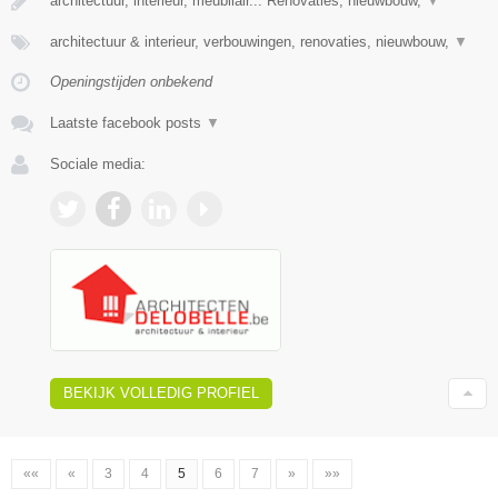
architectuur, interieur, meubilair... Renovaties, nieuwbouw,
▼
architectuur & interieur, verbouwingen, renovaties, nieuwbouw,
▼
Openingstijden onbekend
Laatste facebook posts
▼
Sociale media:
BEKIJK VOLLEDIG PROFIEL
««
«
3
4
5
6
7
»
»»