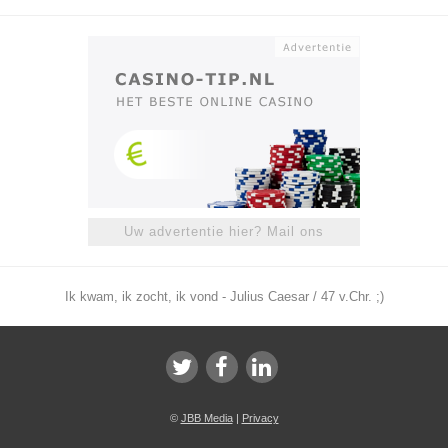
Uw advertentie hier? Mail ons
Ik kwam, ik zocht, ik vond - Julius Caesar / 47 v.Chr. ;)
©
JBB Media
|
Privacy