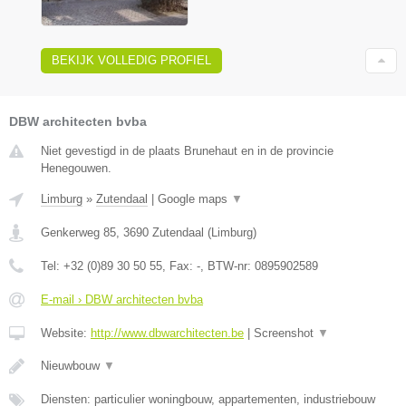
BEKIJK VOLLEDIG PROFIEL
DBW architecten bvba
Niet gevestigd in de plaats Brunehaut en in de provincie
Henegouwen.
Limburg
»
Zutendaal
|
Google maps
▼
Genkerweg 85
,
3690
Zutendaal
(
Limburg
)
Tel:
+32 (0)89 30 50 55
, Fax:
-
, BTW-nr:
0895902589
E-mail › DBW architecten bvba
Website:
http://www.dbwarchitecten.be
|
Screenshot
▼
Nieuwbouw
▼
Diensten: particulier woningbouw, appartementen, industriebouw