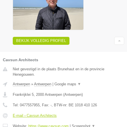
BEKIJK VOLLEDIG PROFIEL
Cavsun Architects
Niet gevestigd in de plaats Brunehaut en in de provincie
Henegouwen.
Antwerpen
»
Antwerpen
|
Google maps
▼
Frankrijklei 5
,
2000
Antwerpen
(
Antwerpen
)
Tel:
0477557955
, Fax:
-
, BTW-nr:
BE 1018 410 126
E-mail › Cavsun Architects
Website:
https://www.cavsun.com
|
Screenshot
▼