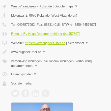
West-Vlaanderen
»
Koksijde
|
Google maps
▼
Molenwal 2
,
8670
Koksijde
(
West-Vlaanderen
)
Tel:
0495577992
, Fax:
058314018
, BTW-nr:
BE0444573071
E-mail › Bv Hugo Dezutter architect 0444573071
Website:
https://www.hugodezutter.be
|
Screenshot
▼
www.hugodezutter.be
▼
verbouwing woningen, nieuwbouw woningen, verbouwing
appartementen,
▼
Openingstijden
▼
Sociale media: