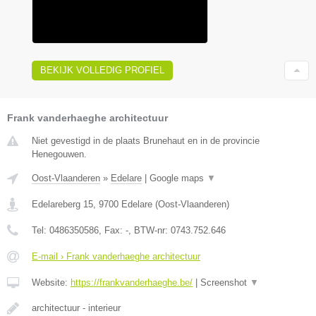
BEKIJK VOLLEDIG PROFIEL
Frank vanderhaeghe architectuur
Niet gevestigd in de plaats Brunehaut en in de provincie
Henegouwen.
Oost-Vlaanderen
»
Edelare
|
Google maps
▼
Edelareberg 15
,
9700
Edelare
(
Oost-Vlaanderen
)
Tel:
0486350586
, Fax:
-
, BTW-nr:
0743.752.646
E-mail › Frank vanderhaeghe architectuur
Website:
https://frankvanderhaeghe.be/
|
Screenshot
▼
architectuur - interieur