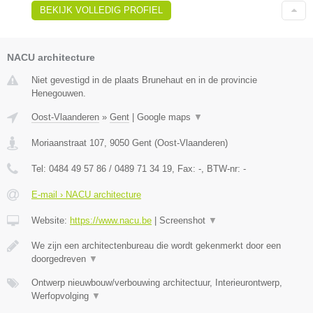
BEKIJK VOLLEDIG PROFIEL
NACU architecture
Niet gevestigd in de plaats Brunehaut en in de provincie
Henegouwen.
Oost-Vlaanderen
»
Gent
|
Google maps
▼
Moriaanstraat 107
,
9050
Gent
(
Oost-Vlaanderen
)
Tel:
0484 49 57 86 / 0489 71 34 19
, Fax:
-
, BTW-nr:
-
E-mail › NACU architecture
Website:
https://www.nacu.be
|
Screenshot
▼
We zijn een architectenbureau die wordt gekenmerkt door een
doorgedreven
▼
Ontwerp nieuwbouw/verbouwing architectuur, Interieurontwerp,
Werfopvolging
▼