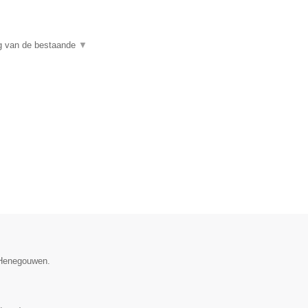
ng van de bestaande
▼
e Henegouwen.