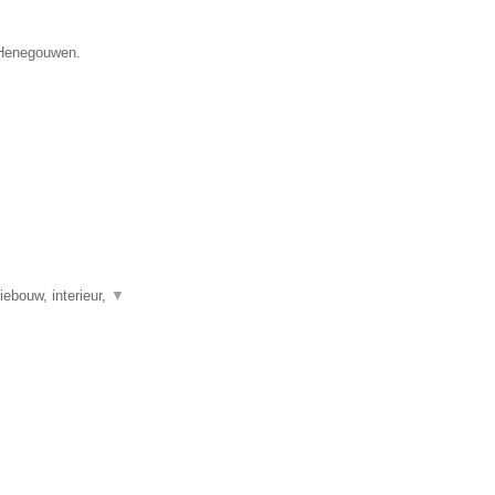
e Henegouwen.
iebouw, interieur,
▼