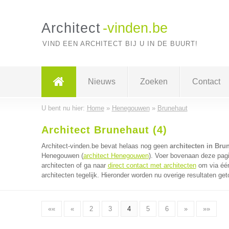
Architect
-vinden.be
VIND EEN ARCHITECT BIJ U IN DE BUURT!
Nieuws
Zoeken
Contact
U bent nu hier:
Home
»
Henegouwen
»
Brunehaut
Architect Brunehaut (4)
Architect-vinden.be bevat helaas nog geen
architecten in Bru
Henegouwen (
architect Henegouwen
). Voer bovenaan deze pagi
architecten of ga naar
direct contact met architecten
om via één
architecten tegelijk. Hieronder worden nu overige resultaten get
««
«
2
3
4
5
6
»
»»