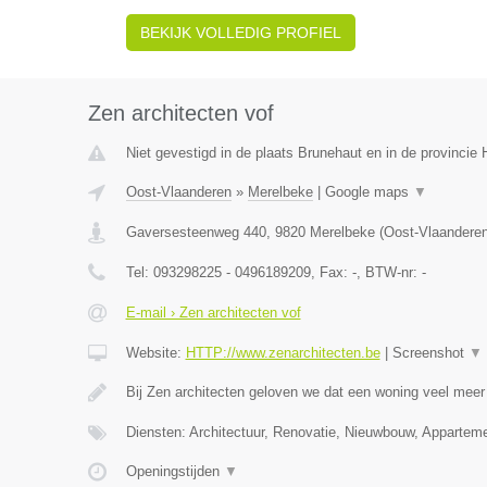
BEKIJK VOLLEDIG PROFIEL
Zen architecten vof
Niet gevestigd in de plaats Brunehaut en in de provinci
Oost-Vlaanderen
»
Merelbeke
|
Google maps
▼
Gaversesteenweg 440
,
9820
Merelbeke
(
Oost-Vlaandere
Tel:
093298225 - 0496189209
, Fax:
-
, BTW-nr:
-
E-mail › Zen architecten vof
Website:
HTTP://www.zenarchitecten.be
|
Screenshot
▼
Bij Zen architecten geloven we dat een woning veel meer
Diensten: Architectuur, Renovatie, Nieuwbouw, Apparteme
Openingstijden
▼