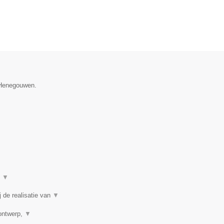
e Henegouwen.
t
▼
 de realisatie van
▼
rontwerp,
▼