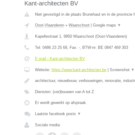
Kant-architecten BV
Niet gevestigd in de plaats Brunehaut en in de provinci
Oost-Vlaanderen
»
Waarschoot
|
Google maps
▼
Kapellestraat 1
,
9950
Waarschoot
(
Oost-Vlaanderen
)
Tel:
0486 23 25 68
, Fax:
-
, BTW-nr:
BE 0847 469 303
E-mail › Kant-architecten BV
Website:
https://www.kant-architecten.be
|
Screenshot
▼
architectuur, nieuwbouw, verbouwingen, renovatie, industr
Diensten: (ver)bouwen van A tot Z
Er wordt gewerkt op afspraak.
Laatste facebook posts
▼
Sociale media: