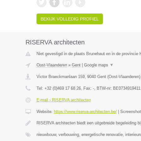
BEKIJK VOLLEDIG PROFIEL
RISERVA architecten
Niet gevestigd in de plaats Brunehaut en in de provinci
Oost-Vlaanderen
»
Gent
|
Google maps
▼
Victor Braeckmanlaan 159
,
9040
Gent
(
Oost-Vlaanderen
)
Tel:
+32 (0)469 17 68 26
, Fax:
-
, BTW-nr:
BE0734919411
E-mail › RISERVA architecten
Website:
https://www.riserva-architecten.be/
|
Screensho
RISERVA architecten biedt een uitgebreide begeleiding bij
nieuwbouw, verbouwing, energetische renovatie, interieu