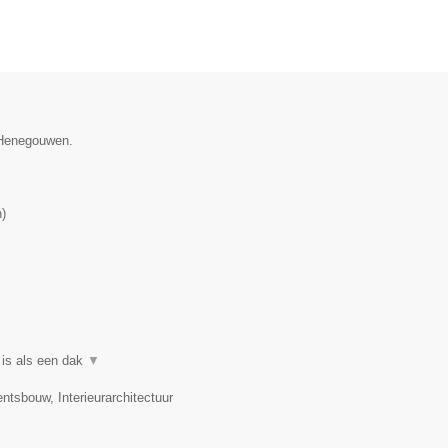
e Henegouwen.
n
)
 is als een dak
▼
ntsbouw, Interieurarchitectuur