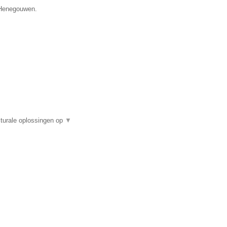
e Henegouwen.
turale oplossingen op
▼