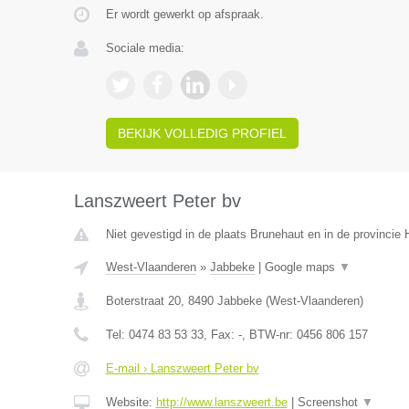
Er wordt gewerkt op afspraak.
Sociale media:
BEKIJK VOLLEDIG PROFIEL
Lanszweert Peter bv
Niet gevestigd in de plaats Brunehaut en in de provinci
West-Vlaanderen
»
Jabbeke
|
Google maps
▼
Boterstraat 20
,
8490
Jabbeke
(
West-Vlaanderen
)
Tel:
0474 83 53 33
, Fax:
-
, BTW-nr:
0456 806 157
E-mail › Lanszweert Peter bv
Website:
http://www.lanszweert.be
|
Screenshot
▼