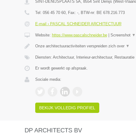
SINT-DENIJSPLAATS 5A
,
8554
Sint Denijs
(
West-Vlaan
Tel:
056 45 70 60
, Fax:
-
, BTW-nr:
BE 678.216.773
E-mail › PASCAL SCHNEIDER ARCHITECTUUR
Website:
https://www.pascalschneider.be
|
Screenshot
▼
Onze architectuuractiviteiten verspreiden zich over
▼
Diensten: Architectuur, Interieur-architectuur, Restauratie
Er wordt gewerkt op afspraak.
Sociale media:
BEKIJK VOLLEDIG PROFIEL
DP ARCHITECTS BV