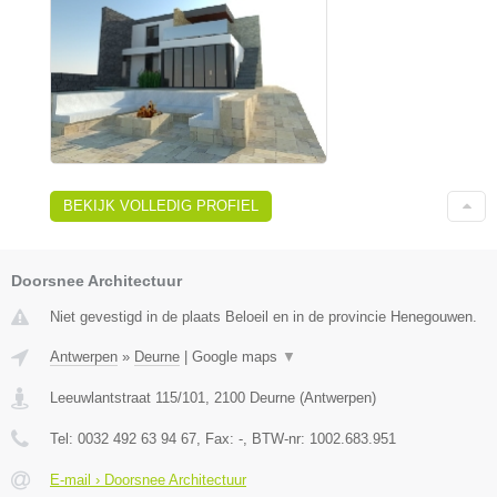
BEKIJK VOLLEDIG PROFIEL
Doorsnee Architectuur
Niet gevestigd in de plaats Beloeil en in de provincie Henegouwen.
Antwerpen
»
Deurne
|
Google maps
▼
Leeuwlantstraat 115/101
,
2100
Deurne
(
Antwerpen
)
Tel:
0032 492 63 94 67
, Fax:
-
, BTW-nr:
1002.683.951
E-mail › Doorsnee Architectuur