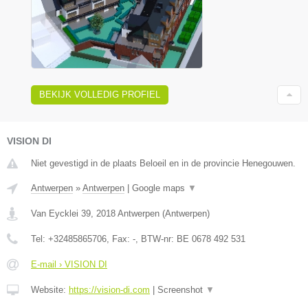
BEKIJK VOLLEDIG PROFIEL
VISION DI
Niet gevestigd in de plaats Beloeil en in de provincie Henegouwen.
Antwerpen
»
Antwerpen
|
Google maps
▼
Van Eycklei 39
,
2018
Antwerpen
(
Antwerpen
)
Tel:
+32485865706
, Fax:
-
, BTW-nr:
BE 0678 492 531
E-mail › VISION DI
Website:
https://vision-di.com
|
Screenshot
▼