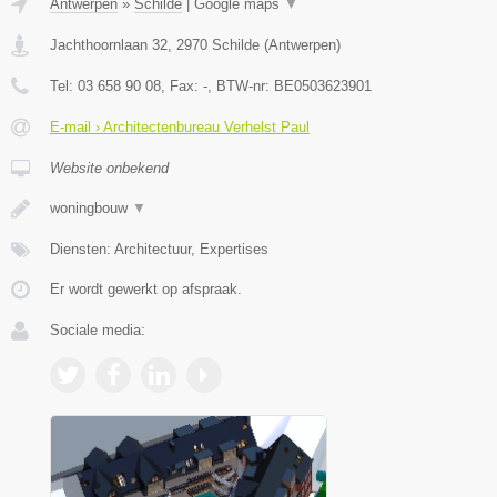
Antwerpen
»
Schilde
|
Google maps
▼
Jachthoornlaan 32
,
2970
Schilde
(
Antwerpen
)
Tel:
03 658 90 08
, Fax:
-
, BTW-nr:
BE0503623901
E-mail › Architectenbureau Verhelst Paul
Website onbekend
woningbouw
▼
Diensten: Architectuur, Expertises
Er wordt gewerkt op afspraak.
Sociale media: