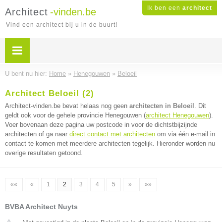
Ik ben een
architect
Architect
-vinden.be
Vind een architect bij u in de buurt!
U bent nu hier:
Home
»
Henegouwen
»
Beloeil
Architect Beloeil (2)
Architect-vinden.be bevat helaas nog geen
architecten in Beloeil
. Dit
geldt ook voor de gehele provincie Henegouwen (
architect Henegouwen
).
Voer bovenaan deze pagina uw postcode in voor de dichtstbijzijnde
architecten of ga naar
direct contact met architecten
om via één e-mail in
contact te komen met meerdere architecten tegelijk. Hieronder worden nu
overige resultaten getoond.
««
«
1
2
3
4
5
»
»»
BVBA Architect Nuyts