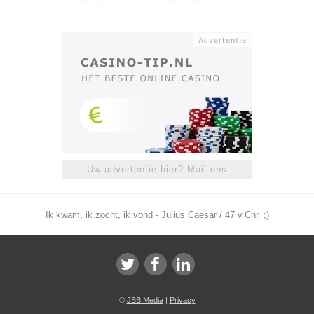
Uw advertentie hier? Mail ons
Ik kwam, ik zocht, ik vond - Julius Caesar / 47 v.Chr. ;)
©
JBB Media
|
Privacy