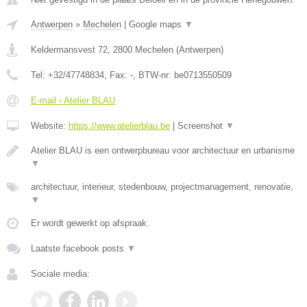
Antwerpen
»
Mechelen
|
Google maps
▼
Keldermansvest 72
,
2800
Mechelen
(
Antwerpen
)
Tel:
+32/47748834
, Fax:
-
, BTW-nr:
be0713550509
E-mail › Atelier BLAU
Website:
https://www.atelierblau.be
|
Screenshot
▼
Atelier BLAU is een ontwerpbureau voor architectuur en urbanisme
▼
architectuur, interieur, stedenbouw, projectmanagement, renovatie,
▼
Er wordt gewerkt op afspraak.
Laatste facebook posts
▼
Sociale media: