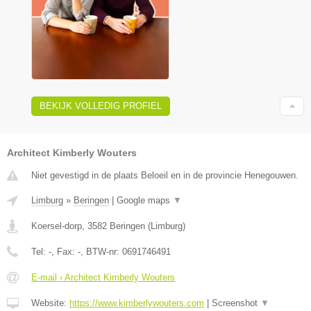
BEKIJK VOLLEDIG PROFIEL
Architect Kimberly Wouters
Niet gevestigd in de plaats Beloeil en in de provincie Henegouwen.
Limburg
»
Beringen
|
Google maps
▼
Koersel-dorp
,
3582
Beringen
(
Limburg
)
Tel:
-
, Fax:
-
, BTW-nr:
0691746491
E-mail › Architect Kimberly Wouters
Website:
https://www.kimberlywouters.com
|
Screenshot
▼