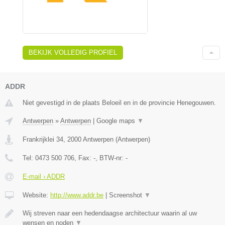
BEKIJK VOLLEDIG PROFIEL
ADDR
Niet gevestigd in de plaats Beloeil en in de provincie Henegouwen.
Antwerpen
»
Antwerpen
|
Google maps
▼
Frankrijklei 34
,
2000
Antwerpen
(
Antwerpen
)
Tel:
0473 500 706
, Fax:
-
, BTW-nr:
-
E-mail › ADDR
Website:
http://www.addr.be
|
Screenshot
▼
Wij streven naar een hedendaagse architectuur waarin al uw
wensen en noden
▼