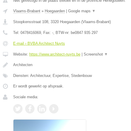
Niet gevestigd in de plaats Beloeil en in de provincie Henegouwen.
Vlaams-Brabant
»
Hoegaarden
|
Google maps
▼
Stoopkensstraat 108
,
3320
Hoegaarden
(
Vlaams-Brabant
)
Tel:
0478416069
, Fax:
-
, BTW-nr:
be0847 935 297
E-mail › BVBA Architect Nuyts
Website:
https://www.architect-nuyts.be
|
Screenshot
▼
Architecten
Diensten: Architectuur, Expertise, Stedenbouw
Er wordt gewerkt op afspraak.
Sociale media: