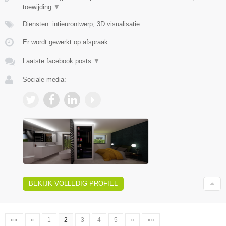
toewijding
▼
Diensten: intieurontwerp, 3D visualisatie
Er wordt gewerkt op afspraak.
Laatste facebook posts
▼
Sociale media:
BEKIJK VOLLEDIG PROFIEL
««
«
1
2
3
4
5
»
»»