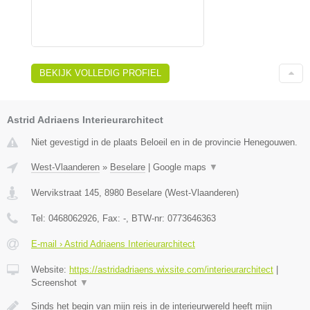
BEKIJK VOLLEDIG PROFIEL
Astrid Adriaens Interieurarchitect
Niet gevestigd in de plaats Beloeil en in de provincie Henegouwen.
West-Vlaanderen
»
Beselare
|
Google maps
▼
Wervikstraat 145
,
8980
Beselare
(
West-Vlaanderen
)
Tel:
0468062926
, Fax:
-
, BTW-nr:
0773646363
E-mail › Astrid Adriaens Interieurarchitect
Website:
https://astridadriaens.wixsite.com/interieurarchitect
|
Screenshot
▼
Sinds het begin van mijn reis in de interieurwereld heeft mijn