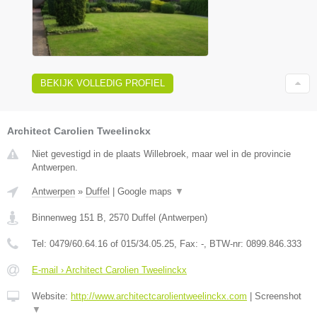
BEKIJK VOLLEDIG PROFIEL
Architect Carolien Tweelinckx
Niet gevestigd in de plaats Willebroek, maar wel in de provincie
Antwerpen.
Antwerpen
»
Duffel
|
Google maps
▼
Binnenweg 151 B
,
2570
Duffel
(
Antwerpen
)
Tel:
0479/60.64.16 of 015/34.05.25
, Fax:
-
, BTW-nr:
0899.846.333
E-mail › Architect Carolien Tweelinckx
Website:
http://www.architectcarolientweelinckx.com
|
Screenshot
▼