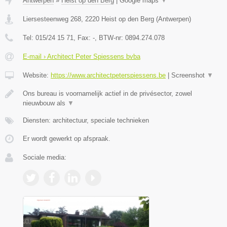
Antwerpen
»
Heist op den Berg
|
Google maps
▼
Liersesteenweg 268
,
2220
Heist op den Berg
(
Antwerpen
)
Tel:
015/24 15 71
, Fax:
-
, BTW-nr:
0894.274.078
E-mail › Architect Peter Spiessens bvba
Website:
https://www.architectpeterspiessens.be
|
Screenshot
▼
Ons bureau is voornamelijk actief in de privésector, zowel
nieuwbouw als
▼
Diensten: architectuur, speciale technieken
Er wordt gewerkt op afspraak.
Sociale media: