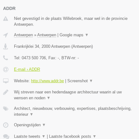
ADDR
Niet gevestigd in de plaats Willebroek, maar wel in de provincie
Antwerpen.
Antwerpen
»
Antwerpen
|
Google maps
▼
Frankrijklei 34
,
2000
Antwerpen
(
Antwerpen
)
Tel:
0473 500 706
, Fax:
-
, BTW-nr:
-
E-mail › ADDR
Website:
http://www.addr.be
|
Screenshot
▼
Wij streven naar een hedendaagse architectuur waarin al uw
wensen en noden
▼
Architect, nieuwbouw, verbouwing, expertises, plaatsbeschrijving,
interieur
▼
Openingstijden
▼
Laatste tweets
▼
|
Laatste facebook posts
▼