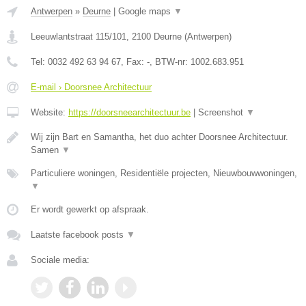
Antwerpen
»
Deurne
|
Google maps
▼
Leeuwlantstraat 115/101
,
2100
Deurne
(
Antwerpen
)
Tel:
0032 492 63 94 67
, Fax:
-
, BTW-nr:
1002.683.951
E-mail › Doorsnee Architectuur
Website:
https://doorsneearchitectuur.be
|
Screenshot
▼
Wij zijn Bart en Samantha, het duo achter Doorsnee Architectuur.
Samen
▼
Particuliere woningen, Residentiële projecten, Nieuwbouwwoningen,
▼
Er wordt gewerkt op afspraak.
Laatste facebook posts
▼
Sociale media: