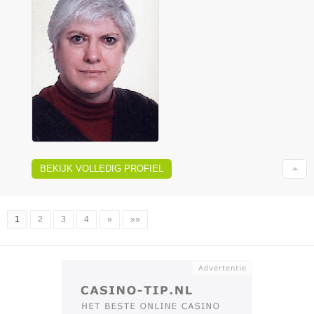
BEKIJK VOLLEDIG PROFIEL
1
2
3
4
»
»»