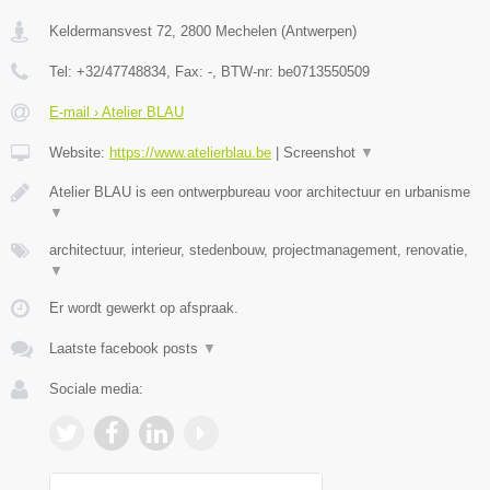
Keldermansvest 72
,
2800
Mechelen
(
Antwerpen
)
Tel:
+32/47748834
, Fax:
-
, BTW-nr:
be0713550509
E-mail › Atelier BLAU
Website:
https://www.atelierblau.be
|
Screenshot
▼
Atelier BLAU is een ontwerpbureau voor architectuur en urbanisme
▼
architectuur, interieur, stedenbouw, projectmanagement, renovatie,
▼
Er wordt gewerkt op afspraak.
Laatste facebook posts
▼
Sociale media: