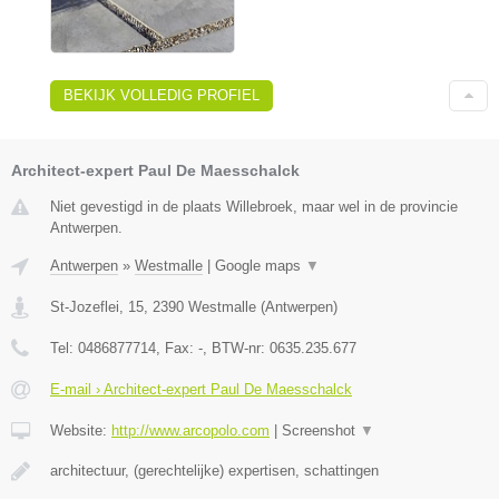
BEKIJK VOLLEDIG PROFIEL
Architect-expert Paul De Maesschalck
Niet gevestigd in de plaats Willebroek, maar wel in de provincie
Antwerpen.
Antwerpen
»
Westmalle
|
Google maps
▼
St-Jozeflei, 15
,
2390
Westmalle
(
Antwerpen
)
Tel:
0486877714
, Fax:
-
, BTW-nr:
0635.235.677
E-mail › Architect-expert Paul De Maesschalck
Website:
http://www.arcopolo.com
|
Screenshot
▼
architectuur, (gerechtelijke) expertisen, schattingen