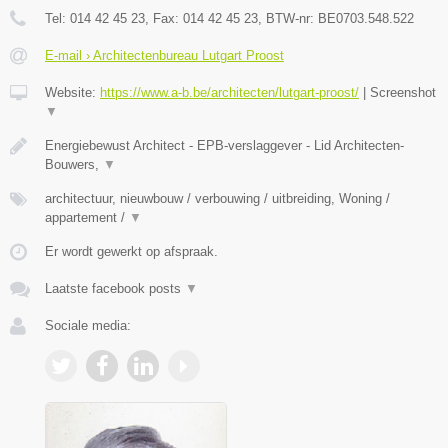
Tel:
014 42 45 23
, Fax:
014 42 45 23
, BTW-nr:
BE0703.548.522
E-mail › Architectenbureau Lutgart Proost
Website:
https://www.a-b.be/architecten/lutgart-proost/
|
Screenshot
▼
Energiebewust Architect - EPB-verslaggever - Lid Architecten-
Bouwers,
▼
architectuur, nieuwbouw / verbouwing / uitbreiding, Woning /
appartement /
▼
Er wordt gewerkt op afspraak.
Laatste facebook posts
▼
Sociale media: