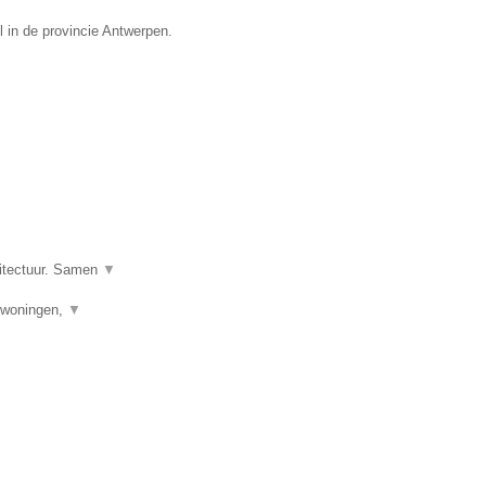
l in de provincie Antwerpen.
hitectuur. Samen
▼
uwwoningen,
▼