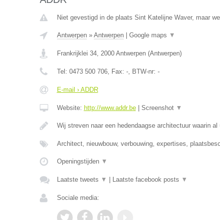
Niet gevestigd in de plaats Sint Katelijne Waver, maar we
Antwerpen
»
Antwerpen
|
Google maps
▼
Frankrijklei 34
,
2000
Antwerpen
(
Antwerpen
)
Tel:
0473 500 706
, Fax:
-
, BTW-nr:
-
E-mail › ADDR
Website:
http://www.addr.be
|
Screenshot
▼
Wij streven naar een hedendaagse architectuur waarin 
Architect, nieuwbouw, verbouwing, expertises, plaatsbesch
Openingstijden
▼
Laatste tweets
▼
|
Laatste facebook posts
▼
Sociale media: