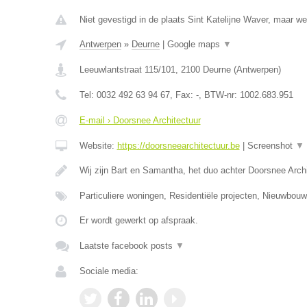
Niet gevestigd in de plaats Sint Katelijne Waver, maar we
Antwerpen
»
Deurne
|
Google maps
▼
Leeuwlantstraat 115/101
,
2100
Deurne
(
Antwerpen
)
Tel:
0032 492 63 94 67
, Fax:
-
, BTW-nr:
1002.683.951
E-mail › Doorsnee Architectuur
Website:
https://doorsneearchitectuur.be
|
Screenshot
▼
Wij zijn Bart en Samantha, het duo achter Doorsnee Arc
Particuliere woningen, Residentiële projecten, Nieuwbo
Er wordt gewerkt op afspraak.
Laatste facebook posts
▼
Sociale media: