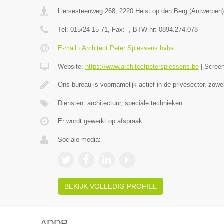
Liersesteenweg 268
,
2220
Heist op den Berg
(
Antwerpen
)
Tel:
015/24 15 71
, Fax:
-
, BTW-nr:
0894.274.078
E-mail › Architect Peter Spiessens bvba
Website:
https://www.architectpeterspiessens.be
|
Scree
Ons bureau is voornamelijk actief in de privésector, zow
Diensten: architectuur, speciale technieken
Er wordt gewerkt op afspraak.
Sociale media:
BEKIJK VOLLEDIG PROFIEL
ADDR