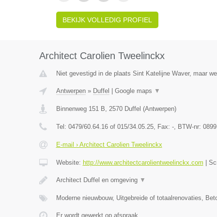
BEKIJK VOLLEDIG PROFIEL
Architect Carolien Tweelinckx
Niet gevestigd in de plaats Sint Katelijne Waver, maar we
Antwerpen
»
Duffel
|
Google maps
▼
Binnenweg 151 B
,
2570
Duffel
(
Antwerpen
)
Tel:
0479/60.64.16 of 015/34.05.25
, Fax:
-
, BTW-nr:
0899
E-mail › Architect Carolien Tweelinckx
Website:
http://www.architectcarolientweelinckx.com
|
Sc
Architect Duffel en omgeving
▼
Moderne nieuwbouw, Uitgebreide of totaalrenovaties, Be
Er wordt gewerkt op afspraak.