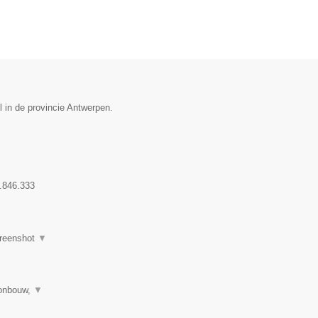
l in de provincie Antwerpen.
.846.333
reenshot
▼
tonbouw,
▼