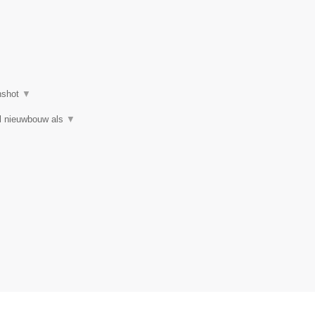
nshot
▼
el nieuwbouw als
▼