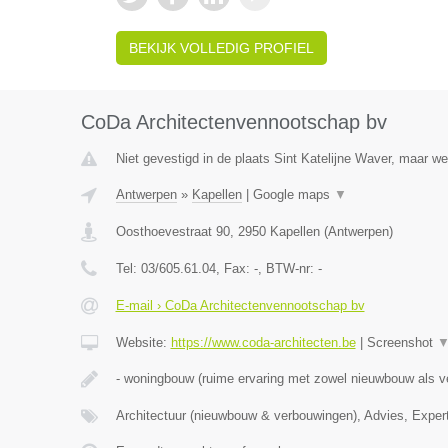
BEKIJK VOLLEDIG PROFIEL
CoDa Architectenvennootschap bv
Niet gevestigd in de plaats Sint Katelijne Waver, maar we
Antwerpen
»
Kapellen
|
Google maps
▼
Oosthoevestraat 90
,
2950
Kapellen
(
Antwerpen
)
Tel:
03/605.61.04
, Fax:
-
, BTW-nr:
-
E-mail › CoDa Architectenvennootschap bv
Website:
https://www.coda-architecten.be
|
Screenshot
- woningbouw (ruime ervaring met zowel nieuwbouw als 
Architectuur (nieuwbouw & verbouwingen), Advies, Exper