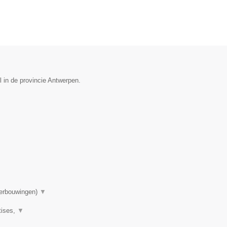
l in de provincie Antwerpen.
▼
verbouwingen)
▼
tises,
▼