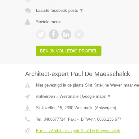
Laatste facebook posts
▼
Sociale media:
BEKIJK VOLLEDIG PROFIEL
Architect-expert Paul De Maesschalck
Niet gevestigd in de plaats Sint Katelijne Waver, maar we
Antwerpen
»
Westmalle
|
Google maps
▼
St-Jozeflei, 15
,
2390
Westmalle
(
Antwerpen
)
Tel:
0486877714
, Fax:
-
, BTW-nr:
0635.235.677
E-mail › Architect-expert Paul De Maesschalck