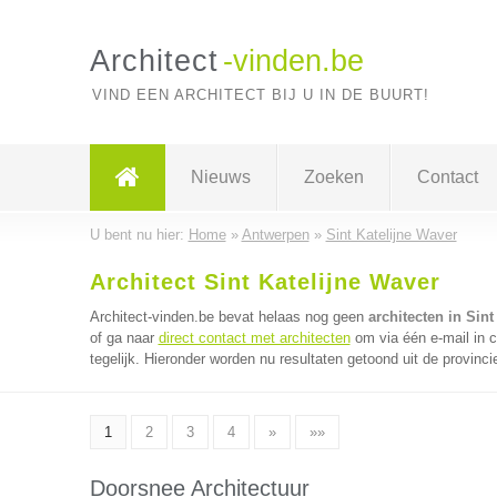
Architect
-vinden.be
VIND EEN ARCHITECT BIJ U IN DE BUURT!
Nieuws
Zoeken
Contact
U bent nu hier:
Home
»
Antwerpen
»
Sint Katelijne Waver
Architect Sint Katelijne Waver
Architect-vinden.be bevat helaas nog geen
architecten in Sint
of ga naar
direct contact met architecten
om via één e-mail in 
tegelijk. Hieronder worden nu resultaten getoond uit de provinc
1
2
3
4
»
»»
Doorsnee Architectuur