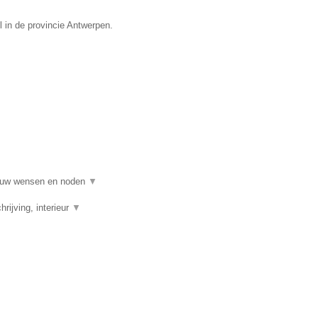
l in de provincie Antwerpen.
al uw wensen en noden
▼
rijving, interieur
▼