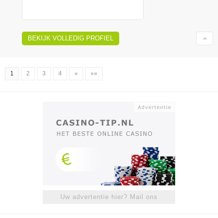
BEKIJK VOLLEDIG PROFIEL
1
2
3
4
»
»»
Uw advertentie hier? Mail ons