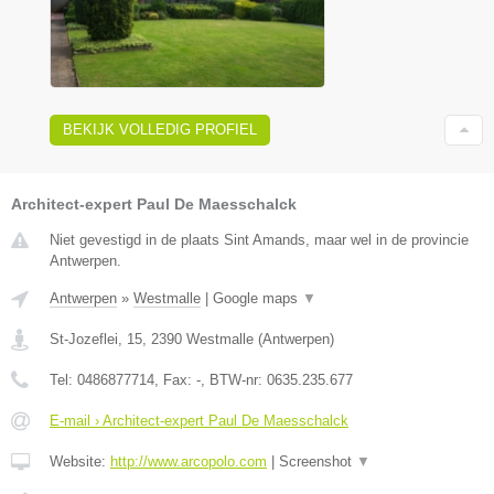
BEKIJK VOLLEDIG PROFIEL
Architect-expert Paul De Maesschalck
Niet gevestigd in de plaats Sint Amands, maar wel in de provincie
Antwerpen.
Antwerpen
»
Westmalle
|
Google maps
▼
St-Jozeflei, 15
,
2390
Westmalle
(
Antwerpen
)
Tel:
0486877714
, Fax:
-
, BTW-nr:
0635.235.677
E-mail › Architect-expert Paul De Maesschalck
Website:
http://www.arcopolo.com
|
Screenshot
▼