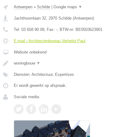
Antwerpen
»
Schilde
|
Google maps
▼
Jachthoornlaan 32
,
2970
Schilde
(
Antwerpen
)
Tel:
03 658 90 08
, Fax:
-
, BTW-nr:
BE0503623901
E-mail › Architectenbureau Verhelst Paul
Website onbekend
woningbouw
▼
Diensten: Architectuur, Expertises
Er wordt gewerkt op afspraak.
Sociale media: