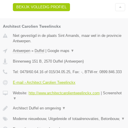
BEKIJK VOLLEDIG PROFIEL
Architect Carolien Tweelinckx
Niet gevestigd in de plaats Sint Amands, maar wel in de provincie
Antwerpen.
Antwerpen
»
Duffel
|
Google maps
▼
Binnenweg 151 B
,
2570
Duffel
(
Antwerpen
)
Tel:
0479/60.64.16 of 015/34.05.25
, Fax:
-
, BTW-nr:
0899.846.333
E-mail › Architect Carolien Tweelinckx
Website:
http://www.architectcarolientweelinckx.com
|
Screenshot
▼
Architect Duffel en omgeving
▼
Moderne nieuwbouw, Uitgebreide of totaalrenovaties, Betonbouw,
▼