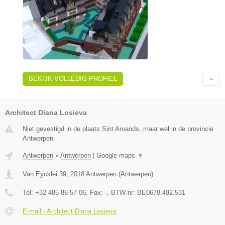
BEKIJK VOLLEDIG PROFIEL
Architect Diana Losieva
Niet gevestigd in de plaats Sint Amands, maar wel in de provincie
Antwerpen.
Antwerpen
»
Antwerpen
|
Google maps
▼
Van Eycklei 39
,
2018
Antwerpen
(
Antwerpen
)
Tel:
+32 485 86 57 06
, Fax:
-
, BTW-nr:
BE0678.492.531
E-mail › Architect Diana Losieva