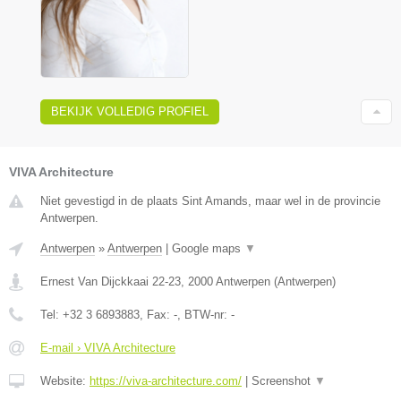
BEKIJK VOLLEDIG PROFIEL
VIVA Architecture
Niet gevestigd in de plaats Sint Amands, maar wel in de provincie
Antwerpen.
Antwerpen
»
Antwerpen
|
Google maps
▼
Ernest Van Dijckkaai 22-23
,
2000
Antwerpen
(
Antwerpen
)
Tel:
+32 3 6893883
, Fax:
-
, BTW-nr:
-
E-mail › VIVA Architecture
Website:
https://viva-architecture.com/
|
Screenshot
▼