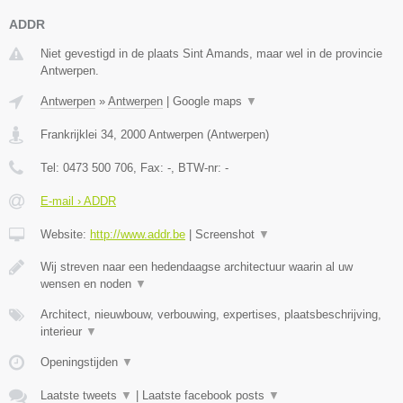
ADDR
Niet gevestigd in de plaats Sint Amands, maar wel in de provincie
Antwerpen.
Antwerpen
»
Antwerpen
|
Google maps
▼
Frankrijklei 34
,
2000
Antwerpen
(
Antwerpen
)
Tel:
0473 500 706
, Fax:
-
, BTW-nr:
-
E-mail › ADDR
Website:
http://www.addr.be
|
Screenshot
▼
Wij streven naar een hedendaagse architectuur waarin al uw
wensen en noden
▼
Architect, nieuwbouw, verbouwing, expertises, plaatsbeschrijving,
interieur
▼
Openingstijden
▼
Laatste tweets
▼
|
Laatste facebook posts
▼