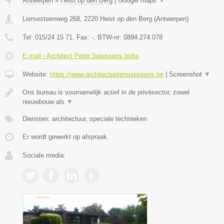
Antwerpen
»
Heist op den Berg
|
Google maps
▼
Liersesteenweg 268
,
2220
Heist op den Berg
(
Antwerpen
)
Tel:
015/24 15 71
, Fax:
-
, BTW-nr:
0894.274.078
E-mail › Architect Peter Spiessens bvba
Website:
https://www.architectpeterspiessens.be
|
Screenshot
▼
Ons bureau is voornamelijk actief in de privésector, zowel
nieuwbouw als
▼
Diensten: architectuur, speciale technieken
Er wordt gewerkt op afspraak.
Sociale media: