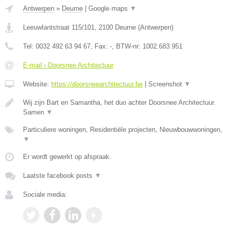
Antwerpen
»
Deurne
|
Google maps
▼
Leeuwlantstraat 115/101
,
2100
Deurne
(
Antwerpen
)
Tel:
0032 492 63 94 67
, Fax:
-
, BTW-nr:
1002.683.951
E-mail › Doorsnee Architectuur
Website:
https://doorsneearchitectuur.be
|
Screenshot
▼
Wij zijn Bart en Samantha, het duo achter Doorsnee Architectuur.
Samen
▼
Particuliere woningen, Residentiële projecten, Nieuwbouwwoningen,
▼
Er wordt gewerkt op afspraak.
Laatste facebook posts
▼
Sociale media: