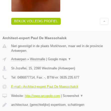
BEKIJK VOLLEDIG PROFIEL
Architect-expert Paul De Maesschalck
Niet gevestigd in de plaats Morkhoven, maar wel in de provincie
Antwerpen.
Antwerpen
»
Westmalle
|
Google maps
▼
St-Jozeflei, 15
,
2390
Westmalle
(
Antwerpen
)
Tel:
0486877714
, Fax:
-
, BTW-nr:
0635.235.677
E-mail › Architect-expert Paul De Maesschalck
Website:
http://www.arcopolo.com
|
Screenshot
▼
architectuur, (gerechtelijke) expertisen, schattingen