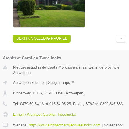
BEKIJK VOLLEDIG PROFIEL
Architect Carolien Tweelinckx
Niet gevestigd in de plaats Morkhoven, maar wel in de provincie
Antwerpen.
Antwerpen
»
Duffel
|
Google maps
▼
Binnenweg 151 B
,
2570
Duffel
(
Antwerpen
)
Tel:
0479/60.64.16 of 015/34.05.25
, Fax:
-
, BTW-nr:
0899.846.333
E-mail › Architect Carolien Tweelinckx
Website:
http://www.architectcarolientweelinckx.com
|
Screenshot