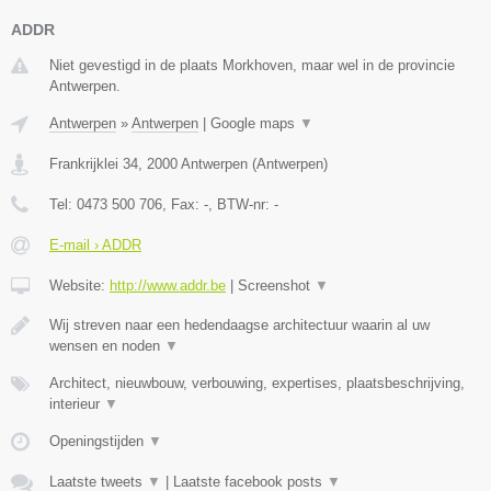
ADDR
Niet gevestigd in de plaats Morkhoven, maar wel in de provincie
Antwerpen.
Antwerpen
»
Antwerpen
|
Google maps
▼
Frankrijklei 34
,
2000
Antwerpen
(
Antwerpen
)
Tel:
0473 500 706
, Fax:
-
, BTW-nr:
-
E-mail › ADDR
Website:
http://www.addr.be
|
Screenshot
▼
Wij streven naar een hedendaagse architectuur waarin al uw
wensen en noden
▼
Architect, nieuwbouw, verbouwing, expertises, plaatsbeschrijving,
interieur
▼
Openingstijden
▼
Laatste tweets
▼
|
Laatste facebook posts
▼