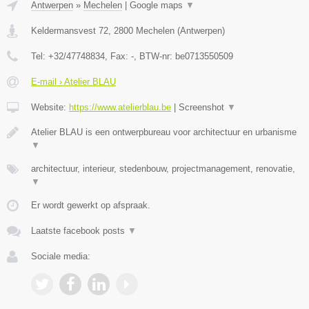
Antwerpen
»
Mechelen
|
Google maps
▼
Keldermansvest 72
,
2800
Mechelen
(
Antwerpen
)
Tel:
+32/47748834
, Fax:
-
, BTW-nr:
be0713550509
E-mail › Atelier BLAU
Website:
https://www.atelierblau.be
|
Screenshot
▼
Atelier BLAU is een ontwerpbureau voor architectuur en urbanisme
▼
architectuur, interieur, stedenbouw, projectmanagement, renovatie,
▼
Er wordt gewerkt op afspraak.
Laatste facebook posts
▼
Sociale media: