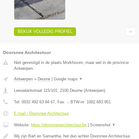
BEKIJK VOLLEDIG PROFIEL
Doorsnee Architectuur
Niet gevestigd in de plaats Morkhoven, maar wel in de provincie
Antwerpen.
Antwerpen
»
Deurne
|
Google maps
▼
Leeuwlantstraat 115/101
,
2100
Deurne
(
Antwerpen
)
Tel:
0032 492 63 94 67
, Fax:
-
, BTW-nr:
1002.683.951
E-mail › Doorsnee Architectuur
Website:
https://doorsneearchitectuur.be
|
Screenshot
▼
Wij zijn Bart en Samantha, het duo achter Doorsnee Architectuur.