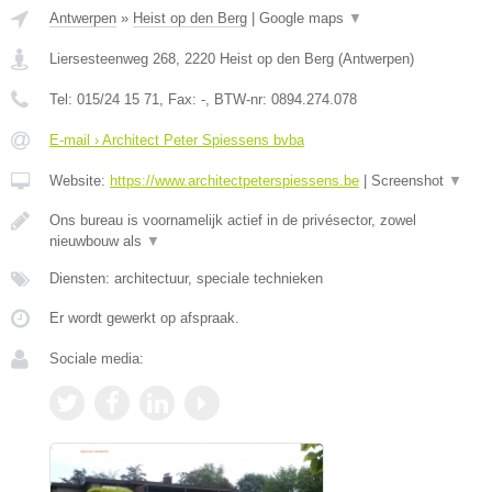
Antwerpen
»
Heist op den Berg
|
Google maps
▼
Liersesteenweg 268
,
2220
Heist op den Berg
(
Antwerpen
)
Tel:
015/24 15 71
, Fax:
-
, BTW-nr:
0894.274.078
E-mail › Architect Peter Spiessens bvba
Website:
https://www.architectpeterspiessens.be
|
Screenshot
▼
Ons bureau is voornamelijk actief in de privésector, zowel
nieuwbouw als
▼
Diensten: architectuur, speciale technieken
Er wordt gewerkt op afspraak.
Sociale media: