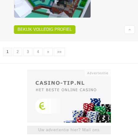
BEKIJK VOLLEDIG PROFIEL
1
2
3
4
»
»»
Uw advertentie hier? Mail ons