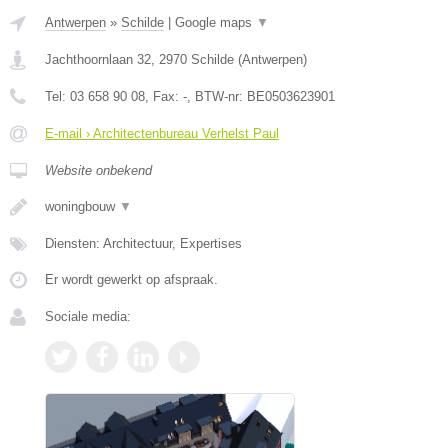
Antwerpen
»
Schilde
|
Google maps
▼
Jachthoornlaan 32
,
2970
Schilde
(
Antwerpen
)
Tel:
03 658 90 08
, Fax:
-
, BTW-nr:
BE0503623901
E-mail › Architectenbureau Verhelst Paul
Website onbekend
woningbouw
▼
Diensten: Architectuur, Expertises
Er wordt gewerkt op afspraak.
Sociale media: