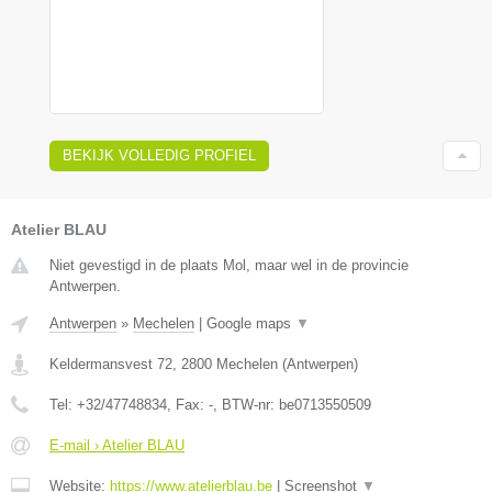
BEKIJK VOLLEDIG PROFIEL
Atelier BLAU
Niet gevestigd in de plaats Mol, maar wel in de provincie
Antwerpen.
Antwerpen
»
Mechelen
|
Google maps
▼
Keldermansvest 72
,
2800
Mechelen
(
Antwerpen
)
Tel:
+32/47748834
, Fax:
-
, BTW-nr:
be0713550509
E-mail › Atelier BLAU
Website:
https://www.atelierblau.be
|
Screenshot
▼