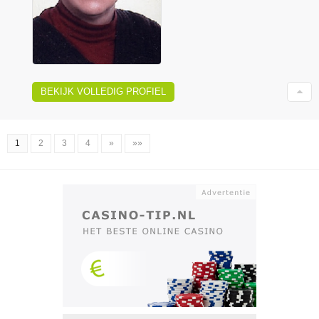
BEKIJK VOLLEDIG PROFIEL
1
2
3
4
»
»»