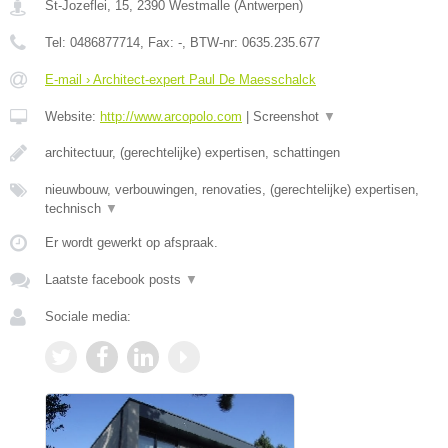
St-Jozeflei, 15
,
2390
Westmalle
(
Antwerpen
)
Tel:
0486877714
, Fax:
-
, BTW-nr:
0635.235.677
E-mail › Architect-expert Paul De Maesschalck
Website:
http://www.arcopolo.com
|
Screenshot
▼
architectuur, (gerechtelijke) expertisen, schattingen
nieuwbouw, verbouwingen, renovaties, (gerechtelijke) expertisen,
technisch
▼
Er wordt gewerkt op afspraak.
Laatste facebook posts
▼
Sociale media: