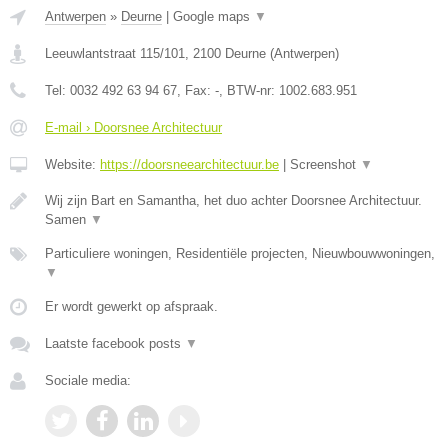
Antwerpen
»
Deurne
|
Google maps
▼
Leeuwlantstraat 115/101
,
2100
Deurne
(
Antwerpen
)
Tel:
0032 492 63 94 67
, Fax:
-
, BTW-nr:
1002.683.951
E-mail › Doorsnee Architectuur
Website:
https://doorsneearchitectuur.be
|
Screenshot
▼
Wij zijn Bart en Samantha, het duo achter Doorsnee Architectuur.
Samen
▼
Particuliere woningen, Residentiële projecten, Nieuwbouwwoningen,
▼
Er wordt gewerkt op afspraak.
Laatste facebook posts
▼
Sociale media: