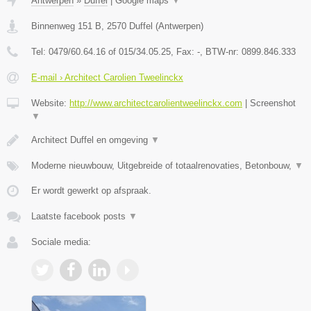
Antwerpen
»
Duffel
|
Google maps
▼
Binnenweg 151 B
,
2570
Duffel
(
Antwerpen
)
Tel:
0479/60.64.16 of 015/34.05.25
, Fax:
-
, BTW-nr:
0899.846.333
E-mail › Architect Carolien Tweelinckx
Website:
http://www.architectcarolientweelinckx.com
|
Screenshot
▼
Architect Duffel en omgeving
▼
Moderne nieuwbouw, Uitgebreide of totaalrenovaties, Betonbouw,
▼
Er wordt gewerkt op afspraak.
Laatste facebook posts
▼
Sociale media: