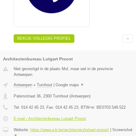
BEKIJK VOLLEDIG PROFIEL
Architectenbureau Lutgart Proost
Niet gevestigd in de plaats Mol, maar wel in de provincie
Antwerpen.
Antwerpen
»
Turnhout
|
Google maps
▼
Patersstraat 36
,
2300
Turnhout
(
Antwerpen
)
Tel:
014 42 45 23
, Fax:
014 42 45 23
, BTW-nr:
BE0703.548.522
E-mail › Architectenbureau Lutgart Proost
Website:
https://www.a-b.be/architecten/lutgart-proost/
|
Screenshot
▼