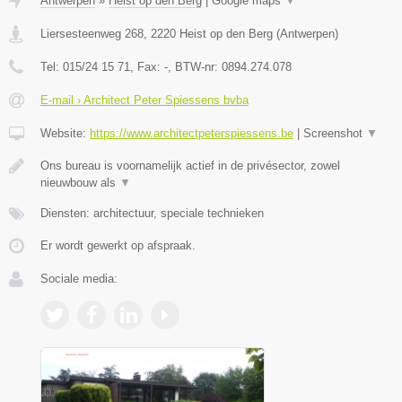
Antwerpen
»
Heist op den Berg
|
Google maps
▼
Liersesteenweg 268
,
2220
Heist op den Berg
(
Antwerpen
)
Tel:
015/24 15 71
, Fax:
-
, BTW-nr:
0894.274.078
E-mail › Architect Peter Spiessens bvba
Website:
https://www.architectpeterspiessens.be
|
Screenshot
▼
Ons bureau is voornamelijk actief in de privésector, zowel
nieuwbouw als
▼
Diensten: architectuur, speciale technieken
Er wordt gewerkt op afspraak.
Sociale media: