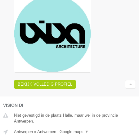
BEKIJK VOLLEDIG PROFIEL
VISION DI
Niet gevestigd in de plaats Halle, maar wel in de provincie
Antwerpen.
Antwerpen
»
Antwerpen
|
Google maps
▼