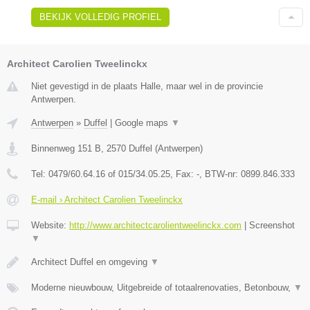
BEKIJK VOLLEDIG PROFIEL
Architect Carolien Tweelinckx
Niet gevestigd in de plaats Halle, maar wel in de provincie
Antwerpen.
Antwerpen
»
Duffel
|
Google maps
▼
Binnenweg 151 B
,
2570
Duffel
(
Antwerpen
)
Tel:
0479/60.64.16 of 015/34.05.25
, Fax:
-
, BTW-nr:
0899.846.333
E-mail › Architect Carolien Tweelinckx
Website:
http://www.architectcarolientweelinckx.com
|
Screenshot
▼
Architect Duffel en omgeving
▼
Moderne nieuwbouw, Uitgebreide of totaalrenovaties, Betonbouw,
▼