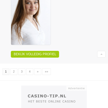
BEKIJK VOLLEDIG PROFIEL
1
2
3
4
»
»»