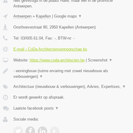
Niet gevestigd in de plaats Halle, maar wel in de provincie
Antwerpen.
Antwerpen
»
Kapellen
|
Google maps
▼
Oosthoevestraat 90
,
2950
Kapellen
(
Antwerpen
)
Tel:
03/605.61.04
, Fax:
-
, BTW-nr:
-
E-mail › CoDa Architectenvennootschap bv
Website:
https://www.coda-architecten.be
|
Screenshot
▼
- woningbouw (ruime ervaring met zowel nieuwbouw als
verbouwingen)
▼
Architectuur (nieuwbouw & verbouwingen), Advies, Expertises,
▼
Er wordt gewerkt op afspraak.
Laatste facebook posts
▼
Sociale media: