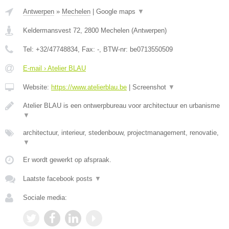
Antwerpen
»
Mechelen
|
Google maps
▼
Keldermansvest 72
,
2800
Mechelen
(
Antwerpen
)
Tel:
+32/47748834
, Fax:
-
, BTW-nr:
be0713550509
E-mail › Atelier BLAU
Website:
https://www.atelierblau.be
|
Screenshot
▼
Atelier BLAU is een ontwerpbureau voor architectuur en urbanisme
▼
architectuur, interieur, stedenbouw, projectmanagement, renovatie,
▼
Er wordt gewerkt op afspraak.
Laatste facebook posts
▼
Sociale media: