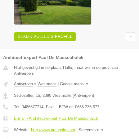
BEKIJK VOLLEDIG PROFIEL
Architect-expert Paul De Maesschalck
Niet gevestigd in de plaats Halle, maar wel in de provincie
Antwerpen.
Antwerpen
»
Westmalle
|
Google maps
▼
St-Jozeflei, 15
,
2390
Westmalle
(
Antwerpen
)
Tel:
0486877714
, Fax:
-
, BTW-nr:
0635.235.677
E-mail › Architect-expert Paul De Maesschalck
Website:
http://www.arcopolo.com
|
Screenshot
▼