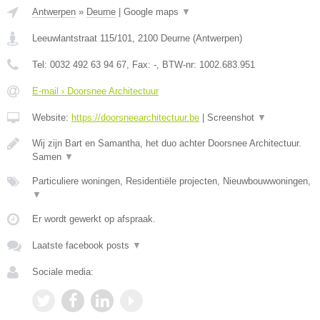
Antwerpen
»
Deurne
|
Google maps
▼
Leeuwlantstraat 115/101
,
2100
Deurne
(
Antwerpen
)
Tel:
0032 492 63 94 67
, Fax:
-
, BTW-nr:
1002.683.951
E-mail › Doorsnee Architectuur
Website:
https://doorsneearchitectuur.be
|
Screenshot
▼
Wij zijn Bart en Samantha, het duo achter Doorsnee Architectuur.
Samen
▼
Particuliere woningen, Residentiële projecten, Nieuwbouwwoningen,
▼
Er wordt gewerkt op afspraak.
Laatste facebook posts
▼
Sociale media: