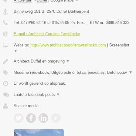
Antwerpen
»
Duffel
|
Google maps
▼
Binnenweg 151 B
,
2570
Duffel
(
Antwerpen
)
Tel:
0479/60.64.16 of 015/34.05.25
, Fax:
-
, BTW-nr:
0899.846.333
E-mail › Architect Carolien Tweelinckx
Website:
http://www.architectcarolientweelinckx.com
|
Screenshot
▼
Architect Duffel en omgeving
▼
Moderne nieuwbouw, Uitgebreide of totaalrenovaties, Betonbouw,
▼
Er wordt gewerkt op afspraak.
Laatste facebook posts
▼
Sociale media: