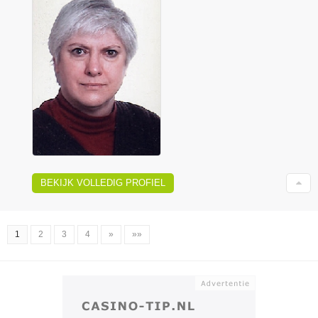
BEKIJK VOLLEDIG PROFIEL
1
2
3
4
»
»»