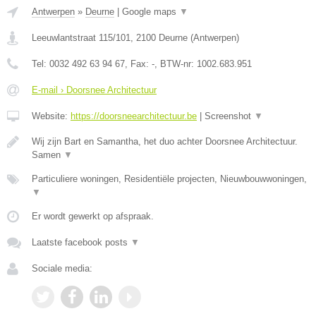
Antwerpen
»
Deurne
|
Google maps
▼
Leeuwlantstraat 115/101
,
2100
Deurne
(
Antwerpen
)
Tel:
0032 492 63 94 67
, Fax:
-
, BTW-nr:
1002.683.951
E-mail › Doorsnee Architectuur
Website:
https://doorsneearchitectuur.be
|
Screenshot
▼
Wij zijn Bart en Samantha, het duo achter Doorsnee Architectuur.
Samen
▼
Particuliere woningen, Residentiële projecten, Nieuwbouwwoningen,
▼
Er wordt gewerkt op afspraak.
Laatste facebook posts
▼
Sociale media: