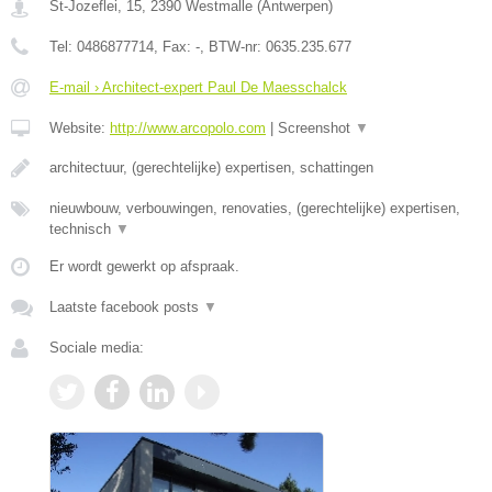
St-Jozeflei, 15
,
2390
Westmalle
(
Antwerpen
)
Tel:
0486877714
, Fax:
-
, BTW-nr:
0635.235.677
E-mail › Architect-expert Paul De Maesschalck
Website:
http://www.arcopolo.com
|
Screenshot
▼
architectuur, (gerechtelijke) expertisen, schattingen
nieuwbouw, verbouwingen, renovaties, (gerechtelijke) expertisen,
technisch
▼
Er wordt gewerkt op afspraak.
Laatste facebook posts
▼
Sociale media: