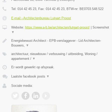
Tel:
014 42 45 23
, Fax:
014 42 45 23
, BTW-nr:
BE0703.548.522
E-mail › Architectenbureau Lutgart Proost
Website:
https://www.a-b.be/architecten/lutgart-proost/
|
Screenshot
▼
Energiebewust Architect - EPB-verslaggever - Lid Architecten-
Bouwers,
▼
architectuur, nieuwbouw / verbouwing / uitbreiding, Woning /
appartement /
▼
Er wordt gewerkt op afspraak.
Laatste facebook posts
▼
Sociale media: