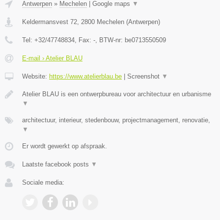
Antwerpen
»
Mechelen
|
Google maps
▼
Keldermansvest 72
,
2800
Mechelen
(
Antwerpen
)
Tel:
+32/47748834
, Fax:
-
, BTW-nr:
be0713550509
E-mail › Atelier BLAU
Website:
https://www.atelierblau.be
|
Screenshot
▼
Atelier BLAU is een ontwerpbureau voor architectuur en urbanisme
▼
architectuur, interieur, stedenbouw, projectmanagement, renovatie,
▼
Er wordt gewerkt op afspraak.
Laatste facebook posts
▼
Sociale media: