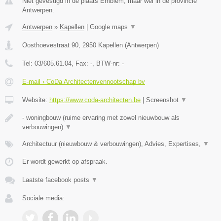
Niet gevestigd in de plaats Emblem, maar wel in de provincie
Antwerpen.
Antwerpen
»
Kapellen
|
Google maps
▼
Oosthoevestraat 90
,
2950
Kapellen
(
Antwerpen
)
Tel:
03/605.61.04
, Fax:
-
, BTW-nr:
-
E-mail › CoDa Architectenvennootschap bv
Website:
https://www.coda-architecten.be
|
Screenshot
▼
- woningbouw (ruime ervaring met zowel nieuwbouw als
verbouwingen)
▼
Architectuur (nieuwbouw & verbouwingen), Advies, Expertises,
▼
Er wordt gewerkt op afspraak.
Laatste facebook posts
▼
Sociale media: