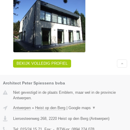
BEKIJK VOLLEDIG PROFIEL
Architect Peter Spiessens bvba
Niet gevestigd in de plaats Emblem, maar wel in de provincie
Antwerpen.
Antwerpen
»
Heist op den Berg
|
Google maps
▼
Liersesteenweg 268
,
2220
Heist op den Berg
(
Antwerpen
)
Tel:
015/24 15 71
, Fax:
-
, BTW-nr:
0894.274.078