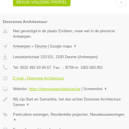
BEKIJK VOLLEDIG PROFIEL
Doorsnee Architectuur
Niet gevestigd in de plaats Emblem, maar wel in de provincie
Antwerpen.
Antwerpen
»
Deurne
|
Google maps
▼
Leeuwlantstraat 115/101
,
2100
Deurne
(
Antwerpen
)
Tel:
0032 492 63 94 67
, Fax:
-
, BTW-nr:
1002.683.951
E-mail › Doorsnee Architectuur
Website:
https://doorsneearchitectuur.be
|
Screenshot
▼
Wij zijn Bart en Samantha, het duo achter Doorsnee Architectuur.
Samen
▼
Particuliere woningen, Residentiële projecten, Nieuwbouwwoningen,
▼