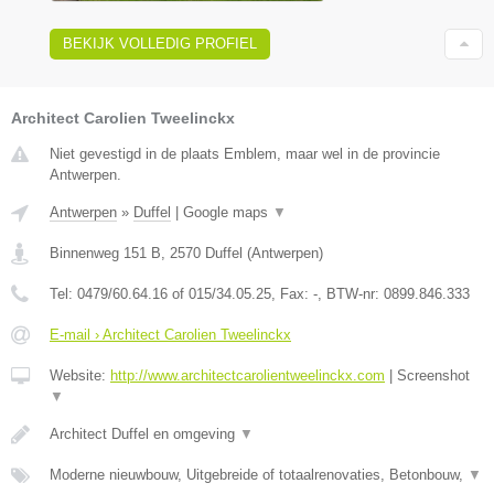
BEKIJK VOLLEDIG PROFIEL
Architect Carolien Tweelinckx
Niet gevestigd in de plaats Emblem, maar wel in de provincie
Antwerpen.
Antwerpen
»
Duffel
|
Google maps
▼
Binnenweg 151 B
,
2570
Duffel
(
Antwerpen
)
Tel:
0479/60.64.16 of 015/34.05.25
, Fax:
-
, BTW-nr:
0899.846.333
E-mail › Architect Carolien Tweelinckx
Website:
http://www.architectcarolientweelinckx.com
|
Screenshot
▼
Architect Duffel en omgeving
▼
Moderne nieuwbouw, Uitgebreide of totaalrenovaties, Betonbouw,
▼