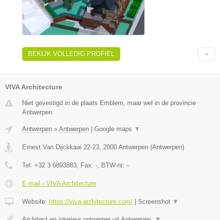
BEKIJK VOLLEDIG PROFIEL
VIVA Architecture
Niet gevestigd in de plaats Emblem, maar wel in de provincie
Antwerpen.
Antwerpen
»
Antwerpen
|
Google maps
▼
Ernest Van Dijckkaai 22-23
,
2000
Antwerpen
(
Antwerpen
)
Tel:
+32 3 6893883
, Fax:
-
, BTW-nr:
-
E-mail › VIVA Architecture
Website:
https://viva-architecture.com/
|
Screenshot
▼
Architect en interieur ontwerper uit Antwerpen.
▼