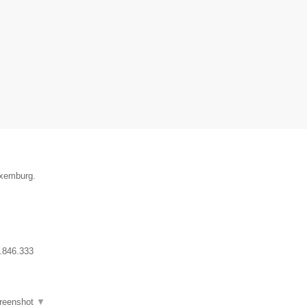
uxemburg.
.846.333
reenshot
▼