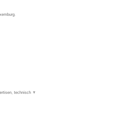
uxemburg.
ertisen, technisch
▼