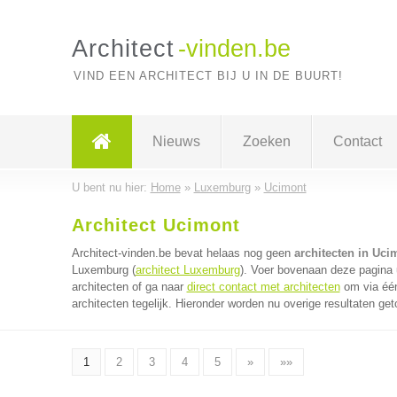
Architect
-vinden.be
VIND EEN ARCHITECT BIJ U IN DE BUURT!
Nieuws
Zoeken
Contact
U bent nu hier:
Home
»
Luxemburg
»
Ucimont
Architect Ucimont
Architect-vinden.be bevat helaas nog geen
architecten in Uci
Luxemburg (
architect Luxemburg
). Voer bovenaan deze pagina u
architecten of ga naar
direct contact met architecten
om via één
architecten tegelijk. Hieronder worden nu overige resultaten get
1
2
3
4
5
»
»»