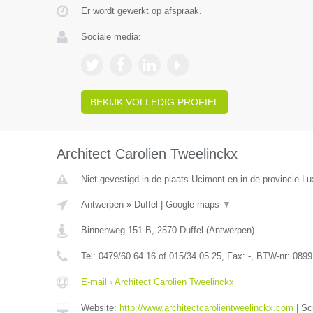
Er wordt gewerkt op afspraak.
Sociale media:
BEKIJK VOLLEDIG PROFIEL
Architect Carolien Tweelinckx
Niet gevestigd in de plaats Ucimont en in de provincie L
Antwerpen
»
Duffel
|
Google maps
▼
Binnenweg 151 B
,
2570
Duffel
(
Antwerpen
)
Tel:
0479/60.64.16 of 015/34.05.25
, Fax:
-
, BTW-nr:
0899
E-mail › Architect Carolien Tweelinckx
Website:
http://www.architectcarolientweelinckx.com
|
Sc