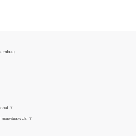
uxemburg.
nshot
▼
el nieuwbouw als
▼