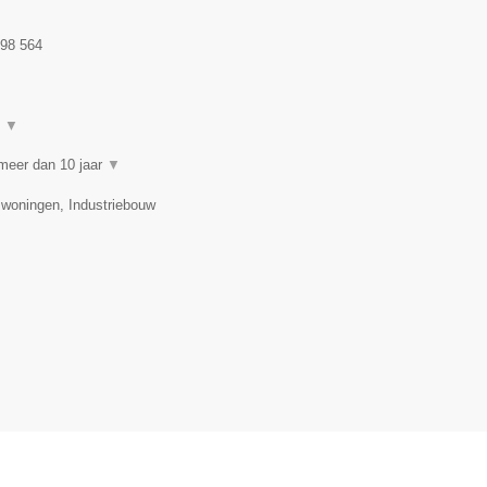
98 564
t
▼
meer dan 10 jaar
▼
swoningen, Industriebouw