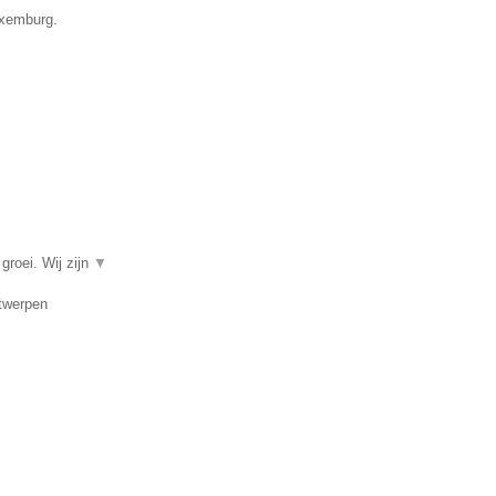
uxemburg.
groei. Wij zijn
▼
ntwerpen