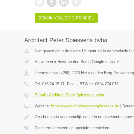
BEKIJK VOLLEDIG PROFIEL
Architect Peter Spiessens bvba
Niet gevestigd in de plaats Ucimont en in de provincie L
Antwerpen
»
Heist op den Berg
|
Google maps
▼
Liersesteenweg 268
,
2220
Heist op den Berg
(
Antwerpen
)
Tel:
015/24 15 71
, Fax:
-
, BTW-nr:
0894.274.078
E-mail › Architect Peter Spiessens bvba
Website:
https://www.architectpeterspiessens.be
|
Scree
Ons bureau is voornamelijk actief in de privésector, zow
Diensten: architectuur, speciale technieken