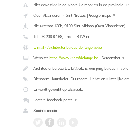
Niet gevestigd in de plaats Ucimont en in de provincie L
Oost-Vlaanderen
»
Sint Niklaas
|
Google maps
▼
Nieuwstraat 120b
,
9100
Sint Niklaas
(
Oost-Vlaanderen
)
Tel:
03 296 67 68
, Fax:
-
, BTW-nr:
-
E-mail › Architectenbureau de lange bvba
Website:
https://www.kristofdelange.be
|
Screenshot
▼
Architectenbureau DE LANGE is een jong bureau in volle 
Diensten: Houtskelet, Duurzaam, Lichte en ruimtelijke o
Er wordt gewerkt op afspraak.
Laatste facebook posts
▼
Sociale media: