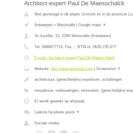
Architect-expert Paul De Maesschalck
Niet gevestigd in de plaats Ucimont en in de provincie L
Antwerpen
»
Westmalle
|
Google maps
▼
St-Jozeflei, 15
,
2390
Westmalle
(
Antwerpen
)
Tel:
0486877714
, Fax:
-
, BTW-nr:
0635.235.677
E-mail › Architect-expert Paul De Maesschalck
Website:
http://www.arcopolo.com
|
Screenshot
▼
architectuur, (gerechtelijke) expertisen, schattingen
nieuwbouw, verbouwingen, renovaties, (gerechtelijke) exp
Er wordt gewerkt op afspraak.
Laatste facebook posts
▼
Sociale media: