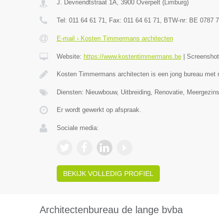
J. Devriendtstraat 1A
,
3900
Overpelt
(
Limburg
)
Tel:
011 64 61 71
, Fax:
011 64 61 71
, BTW-nr:
BE 0787 7
E-mail › Kosten Timmermans architecten
Website:
https://www.kostentimmermans.be
|
Screensho
Kosten Timmermans architecten is een jong bureau met 
Diensten: Nieuwbouw, Uitbreiding, Renovatie, Meergezin
Er wordt gewerkt op afspraak.
Sociale media:
BEKIJK VOLLEDIG PROFIEL
Architectenbureau de lange bvba