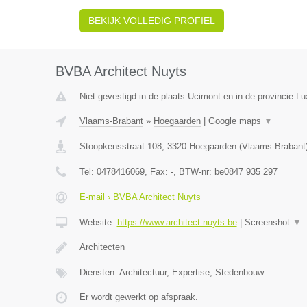
BEKIJK VOLLEDIG PROFIEL
BVBA Architect Nuyts
Niet gevestigd in de plaats Ucimont en in de provincie L
Vlaams-Brabant
»
Hoegaarden
|
Google maps
▼
Stoopkensstraat 108
,
3320
Hoegaarden
(
Vlaams-Brabant
Tel:
0478416069
, Fax:
-
, BTW-nr:
be0847 935 297
E-mail › BVBA Architect Nuyts
Website:
https://www.architect-nuyts.be
|
Screenshot
▼
Architecten
Diensten: Architectuur, Expertise, Stedenbouw
Er wordt gewerkt op afspraak.