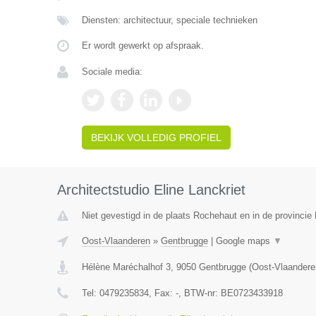
Diensten: architectuur, speciale technieken
Er wordt gewerkt op afspraak.
Sociale media:
BEKIJK VOLLEDIG PROFIEL
Architectstudio Eline Lanckriet
Niet gevestigd in de plaats Rochehaut en in de provinci
Oost-Vlaanderen
»
Gentbrugge
|
Google maps
▼
Hélène Maréchalhof 3
,
9050
Gentbrugge
(
Oost-Vlaandere
Tel:
0479235834
, Fax:
-
, BTW-nr:
BE0723433918