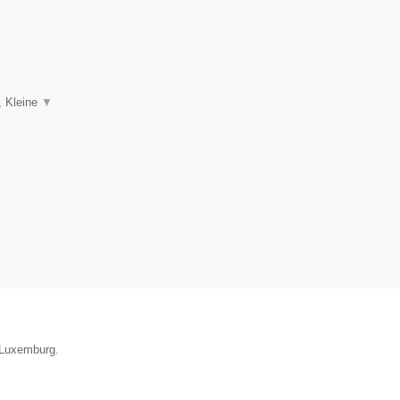
, Kleine
▼
e Luxemburg.