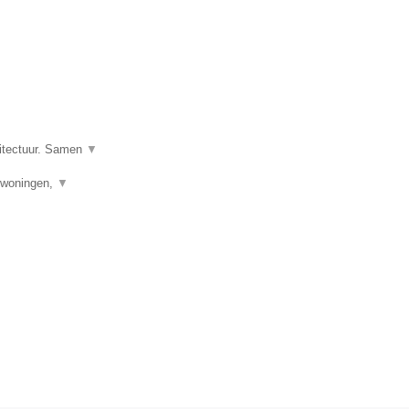
hitectuur. Samen
▼
uwwoningen,
▼