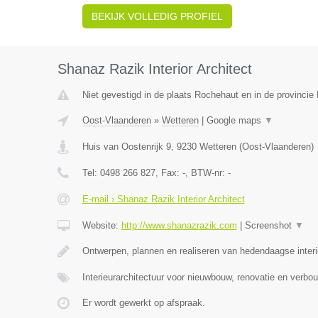
BEKIJK VOLLEDIG PROFIEL
Shanaz Razik Interior Architect
Niet gevestigd in de plaats Rochehaut en in de provinci
Oost-Vlaanderen
»
Wetteren
|
Google maps
▼
Huis van Oostenrijk 9
,
9230
Wetteren
(
Oost-Vlaanderen
)
Tel:
0498 266 827
, Fax:
-
, BTW-nr:
-
E-mail › Shanaz Razik Interior Architect
Website:
http://www.shanazrazik.com
|
Screenshot
▼
Ontwerpen, plannen en realiseren van hedendaagse inter
Interieurarchitectuur voor nieuwbouw, renovatie en ver
Er wordt gewerkt op afspraak.