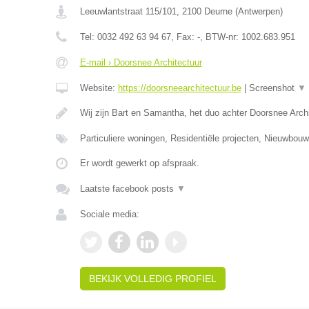
Leeuwlantstraat 115/101
,
2100
Deurne
(
Antwerpen
)
Tel:
0032 492 63 94 67
, Fax:
-
, BTW-nr:
1002.683.951
E-mail › Doorsnee Architectuur
Website:
https://doorsneearchitectuur.be
|
Screenshot
▼
Wij zijn Bart en Samantha, het duo achter Doorsnee Arc
Particuliere woningen, Residentiële projecten, Nieuwbo
Er wordt gewerkt op afspraak.
Laatste facebook posts
▼
Sociale media:
BEKIJK VOLLEDIG PROFIEL