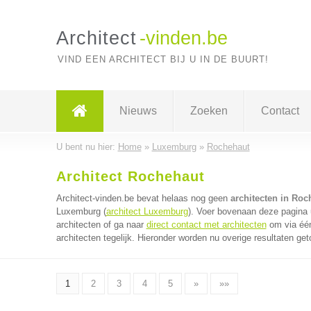
Architect
-vinden.be
VIND EEN ARCHITECT BIJ U IN DE BUURT!
Nieuws
Zoeken
Contact
U bent nu hier:
Home
»
Luxemburg
»
Rochehaut
Architect Rochehaut
Architect-vinden.be bevat helaas nog geen
architecten in Roc
Luxemburg (
architect Luxemburg
). Voer bovenaan deze pagina u
architecten of ga naar
direct contact met architecten
om via één
architecten tegelijk. Hieronder worden nu overige resultaten get
1
2
3
4
5
»
»»