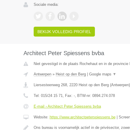
Sociale media:
BEKIJK VOLLEDIG PROFIEL
Architect Peter Spiessens bvba
Niet gevestigd in de plaats Rochehaut en in de provinci
Antwerpen
»
Heist op den Berg
|
Google maps
▼
Liersesteenweg 268
,
2220
Heist op den Berg
(
Antwerpen
)
Tel:
015/24 15 71
, Fax:
-
, BTW-nr:
0894.274.078
E-mail › Architect Peter Spiessens bvba
Website:
https://www.architectpeterspiessens.be
|
Scree
Ons bureau is voornamelijk actief in de privésector, zow