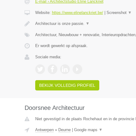
E-mail › Architectstudio Eline Lanckriet
Website:
https://www.elinelanckriet.be/
|
Screenshot
▼
Architectuur is onze passie.
▼
Architectuur, Nieuwbouw + renovatie, Interieuropdrachten
Er wordt gewerkt op afspraak.
Sociale media:
BEKIJK VOLLEDIG PROFIEL
Doorsnee Architectuur
Niet gevestigd in de plaats Rochehaut en in de provinci
Antwerpen
»
Deurne
|
Google maps
▼