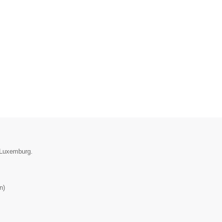
e Luxemburg.
n
)