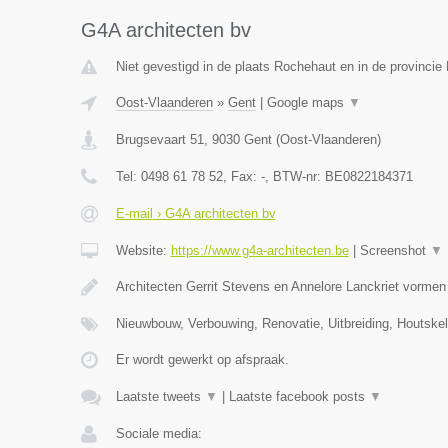
G4A architecten bv
Niet gevestigd in de plaats Rochehaut en in de provinci
Oost-Vlaanderen
»
Gent
|
Google maps
▼
Brugsevaart 51
,
9030
Gent
(
Oost-Vlaanderen
)
Tel:
0498 61 78 52
, Fax:
-
, BTW-nr:
BE0822184371
E-mail › G4A architecten bv
Website:
https://www.g4a-architecten.be
|
Screenshot
▼
Architecten Gerrit Stevens en Annelore Lanckriet vorme
Nieuwbouw, Verbouwing, Renovatie, Uitbreiding, Houtske
Er wordt gewerkt op afspraak.
Laatste tweets
▼
|
Laatste facebook posts
▼
Sociale media: