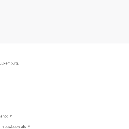
e Luxemburg.
nshot
▼
el nieuwbouw als
▼