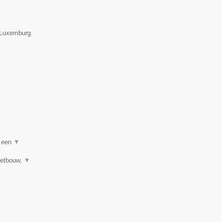
e Luxemburg.
n een
▼
letbouw,
▼