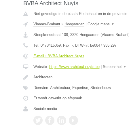
BVBA Architect Nuyts
Niet gevestigd in de plaats Rochehaut en in de provinci
Vlaams-Brabant
»
Hoegaarden
|
Google maps
▼
Stoopkensstraat 108
,
3320
Hoegaarden
(
Vlaams-Brabant
Tel:
0478416069
, Fax:
-
, BTW-nr:
be0847 935 297
E-mail › BVBA Architect Nuyts
Website:
https://www.architect-nuyts.be
|
Screenshot
▼
Architecten
Diensten: Architectuur, Expertise, Stedenbouw
Er wordt gewerkt op afspraak.
Sociale media: