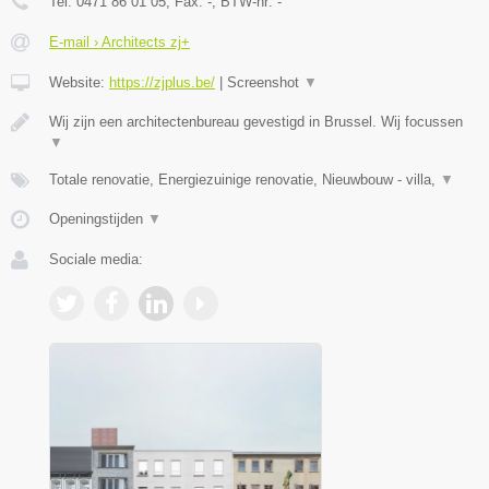
Tel:
0471 86 01 05
, Fax:
-
, BTW-nr:
-
E-mail › Architects zj+
Website:
https://zjplus.be/
|
Screenshot
▼
Wij zijn een architectenbureau gevestigd in Brussel. Wij focussen
▼
Totale renovatie, Energiezuinige renovatie, Nieuwbouw - villa,
▼
Openingstijden
▼
Sociale media: