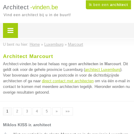
Ik ben een
architect
Architect
-vinden.be
Vind een architect bij u in de buurt!
U bent nu hier:
Home
»
Luxemburg
»
Marcourt
Architect Marcourt
Architect-vinden.be bevat helaas nog geen
architecten in Marcourt
. Dit
geldt ook voor de gehele provincie Luxemburg (
architect Luxemburg
).
Voer bovenaan deze pagina uw postcode in voor de dichtstbijzijnde
architecten of ga naar
direct contact met architecten
om via één e-mail in
contact te komen met meerdere architecten tegelijk. Hieronder worden nu
overige resultaten getoond.
1
2
3
4
5
»
»»
Miklos KISS ir. architect