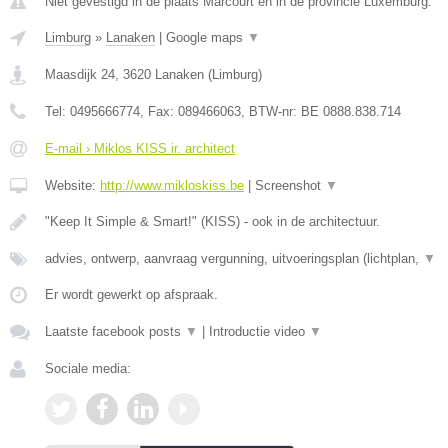
Niet gevestigd in de plaats Marcourt en in de provincie Luxemburg.
Limburg
»
Lanaken
|
Google maps
▼
Maasdijk 24
,
3620
Lanaken
(
Limburg
)
Tel:
0495666774
, Fax:
089466063
, BTW-nr:
BE 0888.838.714
E-mail › Miklos KISS ir. architect
Website:
http://www.mikloskiss.be
|
Screenshot
▼
"Keep It Simple & Smart!" (KISS) - ook in de architectuur.
advies, ontwerp, aanvraag vergunning, uitvoeringsplan (lichtplan,
▼
Er wordt gewerkt op afspraak.
Laatste facebook posts
▼
|
Introductie video
▼
Sociale media: