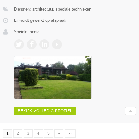
Diensten: architectuur, speciale technieken
Er wordt gewerkt op afspraak.
Sociale media:
BEKIJK VOLLEDIG PROFIEL
1
2
3
4
5
»
»»