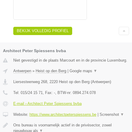
BEKIJK VOLLEDIG PROFIEL
Architect Peter Spiessens bvba
Niet gevestigd in de plaats Marcourt en in de provincie Luxemburg.
Antwerpen
»
Heist op den Berg
|
Google maps
▼
Liersesteenweg 268
,
2220
Heist op den Berg
(
Antwerpen
)
Tel:
015/24 15 71
, Fax:
-
, BTW-nr:
0894.274.078
E-mail › Architect Peter Spiessens bvba
Website:
https://www.architectpeterspiessens.be
|
Screenshot
▼
Ons bureau is voornamelijk actief in de privésector, zowel
nieuwbouw als
▼