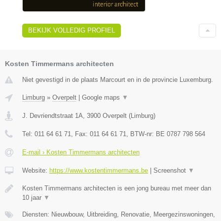
BEKIJK VOLLEDIG PROFIEL
Kosten Timmermans architecten
Niet gevestigd in de plaats Marcourt en in de provincie Luxemburg.
Limburg
»
Overpelt
|
Google maps
▼
J. Devriendtstraat 1A
,
3900
Overpelt
(
Limburg
)
Tel:
011 64 61 71
, Fax:
011 64 61 71
, BTW-nr:
BE 0787 798 564
E-mail › Kosten Timmermans architecten
Website:
https://www.kostentimmermans.be
|
Screenshot
▼
Kosten Timmermans architecten is een jong bureau met meer dan
10 jaar
▼
Diensten: Nieuwbouw, Uitbreiding, Renovatie, Meergezinswoningen,