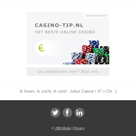
Uw advertentie hier? Mail ons
Ik kwam, ik zocht, ik vond - Julius Caesar / 47 v.Chr. ;)
©
JBB Media
|
Privacy