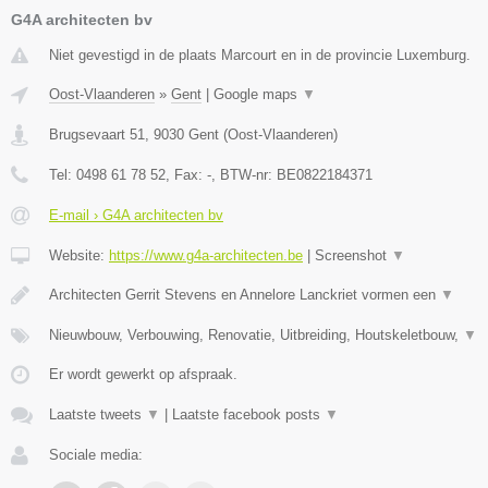
G4A architecten bv
Niet gevestigd in de plaats Marcourt en in de provincie Luxemburg.
Oost-Vlaanderen
»
Gent
|
Google maps
▼
Brugsevaart 51
,
9030
Gent
(
Oost-Vlaanderen
)
Tel:
0498 61 78 52
, Fax:
-
, BTW-nr:
BE0822184371
E-mail › G4A architecten bv
Website:
https://www.g4a-architecten.be
|
Screenshot
▼
Architecten Gerrit Stevens en Annelore Lanckriet vormen een
▼
Nieuwbouw, Verbouwing, Renovatie, Uitbreiding, Houtskeletbouw,
▼
Er wordt gewerkt op afspraak.
Laatste tweets
▼
|
Laatste facebook posts
▼
Sociale media: