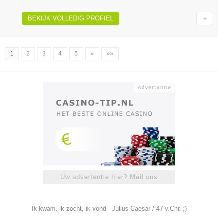
BEKIJK VOLLEDIG PROFIEL
1
2
3
4
5
»
»»
Uw advertentie hier? Mail ons
Ik kwam, ik zocht, ik vond - Julius Caesar / 47 v.Chr. ;)