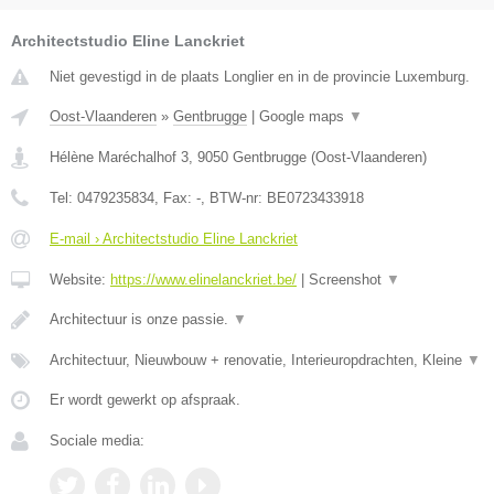
Architectstudio Eline Lanckriet
Niet gevestigd in de plaats Longlier en in de provincie Luxemburg.
Oost-Vlaanderen
»
Gentbrugge
|
Google maps
▼
Hélène Maréchalhof 3
,
9050
Gentbrugge
(
Oost-Vlaanderen
)
Tel:
0479235834
, Fax:
-
, BTW-nr:
BE0723433918
E-mail › Architectstudio Eline Lanckriet
Website:
https://www.elinelanckriet.be/
|
Screenshot
▼
Architectuur is onze passie.
▼
Architectuur, Nieuwbouw + renovatie, Interieuropdrachten, Kleine
▼
Er wordt gewerkt op afspraak.
Sociale media: