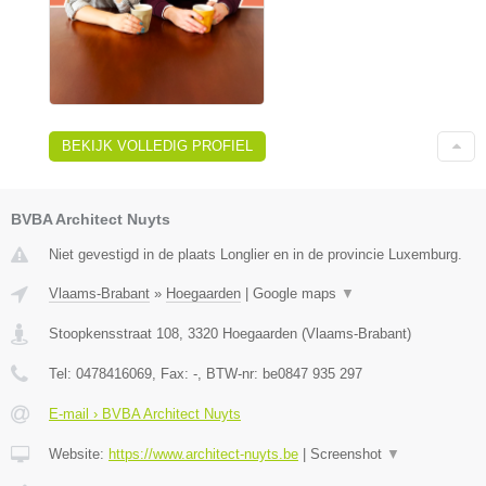
BEKIJK VOLLEDIG PROFIEL
BVBA Architect Nuyts
Niet gevestigd in de plaats Longlier en in de provincie Luxemburg.
Vlaams-Brabant
»
Hoegaarden
|
Google maps
▼
Stoopkensstraat 108
,
3320
Hoegaarden
(
Vlaams-Brabant
)
Tel:
0478416069
, Fax:
-
, BTW-nr:
be0847 935 297
E-mail › BVBA Architect Nuyts
Website:
https://www.architect-nuyts.be
|
Screenshot
▼