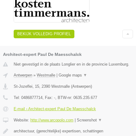
BEKIJK VOLLEDIG PROFIEL
Architect-expert Paul De Maesschalck
Niet gevestigd in de plaats Longlier en in de provincie Luxemburg.
Antwerpen
»
Westmalle
|
Google maps
▼
St-Jozeflei, 15
,
2390
Westmalle
(
Antwerpen
)
Tel:
0486877714
, Fax:
-
, BTW-nr:
0635.235.677
E-mail › Architect-expert Paul De Maesschalck
Website:
http://www.arcopolo.com
|
Screenshot
▼
architectuur, (gerechtelijke) expertisen, schattingen