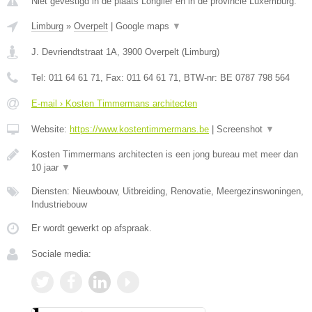
Niet gevestigd in de plaats Longlier en in de provincie Luxemburg.
Limburg
»
Overpelt
|
Google maps
▼
J. Devriendtstraat 1A
,
3900
Overpelt
(
Limburg
)
Tel:
011 64 61 71
, Fax:
011 64 61 71
, BTW-nr:
BE 0787 798 564
E-mail › Kosten Timmermans architecten
Website:
https://www.kostentimmermans.be
|
Screenshot
▼
Kosten Timmermans architecten is een jong bureau met meer dan
10 jaar
▼
Diensten: Nieuwbouw, Uitbreiding, Renovatie, Meergezinswoningen,
Industriebouw
Er wordt gewerkt op afspraak.
Sociale media: