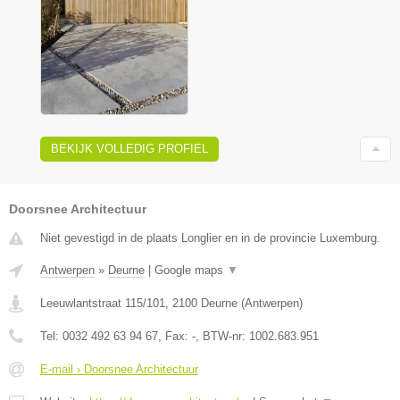
BEKIJK VOLLEDIG PROFIEL
Doorsnee Architectuur
Niet gevestigd in de plaats Longlier en in de provincie Luxemburg.
Antwerpen
»
Deurne
|
Google maps
▼
Leeuwlantstraat 115/101
,
2100
Deurne
(
Antwerpen
)
Tel:
0032 492 63 94 67
, Fax:
-
, BTW-nr:
1002.683.951
E-mail › Doorsnee Architectuur