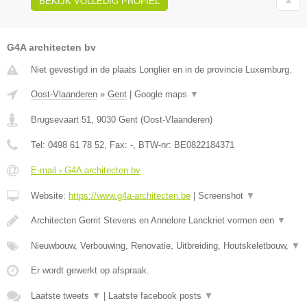
BEKIJK VOLLEDIG PROFIEL
G4A architecten bv
Niet gevestigd in de plaats Longlier en in de provincie Luxemburg.
Oost-Vlaanderen
»
Gent
|
Google maps
▼
Brugsevaart 51
,
9030
Gent
(
Oost-Vlaanderen
)
Tel:
0498 61 78 52
, Fax:
-
, BTW-nr:
BE0822184371
E-mail › G4A architecten bv
Website:
https://www.g4a-architecten.be
|
Screenshot
▼
Architecten Gerrit Stevens en Annelore Lanckriet vormen een
▼
Nieuwbouw, Verbouwing, Renovatie, Uitbreiding, Houtskeletbouw,
▼
Er wordt gewerkt op afspraak.
Laatste tweets
▼
|
Laatste facebook posts
▼