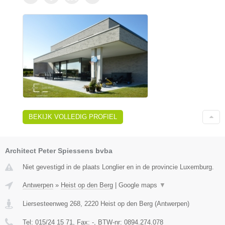
BEKIJK VOLLEDIG PROFIEL
Architect Peter Spiessens bvba
Niet gevestigd in de plaats Longlier en in de provincie Luxemburg.
Antwerpen
»
Heist op den Berg
|
Google maps
▼
Liersesteenweg 268
,
2220
Heist op den Berg
(
Antwerpen
)
Tel:
015/24 15 71
, Fax:
-
, BTW-nr:
0894.274.078