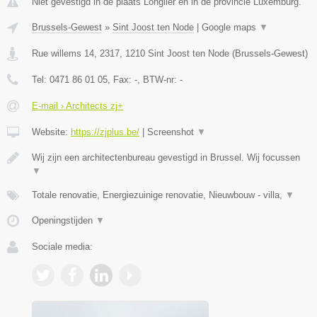
Niet gevestigd in de plaats Longlier en in de provincie Luxemburg.
Brussels-Gewest
»
Sint Joost ten Node
|
Google maps
▼
Rue willems 14, 2317
,
1210
Sint Joost ten Node
(
Brussels-Gewest
)
Tel:
0471 86 01 05
, Fax:
-
, BTW-nr:
-
E-mail › Architects zj+
Website:
https://zjplus.be/
|
Screenshot
▼
Wij zijn een architectenbureau gevestigd in Brussel. Wij focussen
▼
Totale renovatie, Energiezuinige renovatie, Nieuwbouw - villa,
▼
Openingstijden
▼
Sociale media: