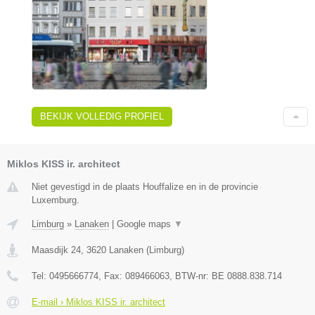
BEKIJK VOLLEDIG PROFIEL
Miklos KISS ir. architect
Niet gevestigd in de plaats Houffalize en in de provincie
Luxemburg.
Limburg
»
Lanaken
|
Google maps
▼
Maasdijk 24
,
3620
Lanaken
(
Limburg
)
Tel:
0495666774
, Fax:
089466063
, BTW-nr:
BE 0888.838.714
E-mail › Miklos KISS ir. architect