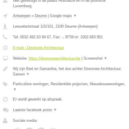
Niet gevestigd in de plaats Houffalize en in de provincie
Luxemburg.
Antwerpen
»
Deurne
|
Google maps
▼
Leeuwlantstraat 115/101
,
2100
Deurne
(
Antwerpen
)
Tel:
0032 492 63 94 67
, Fax:
-
, BTW-nr:
1002.683.951
E-mail › Doorsnee Architectuur
Website:
https://doorsneearchitectuur.be
|
Screenshot
▼
Wij zijn Bart en Samantha, het duo achter Doorsnee Architectuur.
Samen
▼
Particuliere woningen, Residentiële projecten, Nieuwbouwwoningen,
▼
Er wordt gewerkt op afspraak.
Laatste facebook posts
▼
Sociale media: