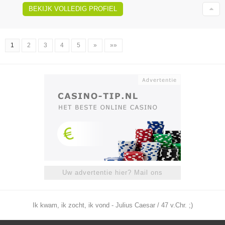
BEKIJK VOLLEDIG PROFIEL
1
2
3
4
5
»
»»
Uw advertentie hier? Mail ons
Ik kwam, ik zocht, ik vond - Julius Caesar / 47 v.Chr. ;)