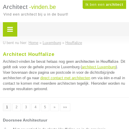
Ik ben een
architect
Architect
-vinden.be
Vind een architect bij u in de buurt!
U bent nu hier:
Home
»
Luxemburg
»
Houffalize
Architect Houffalize
Architect-vinden.be bevat helaas nog geen
architecten in Houffalize
. Dit
geldt ook voor de gehele provincie Luxemburg (
architect Luxemburg
).
Voer bovenaan deze pagina uw postcode in voor de dichtstbijzijnde
architecten of ga naar
direct contact met architecten
om via één e-mail in
contact te komen met meerdere architecten tegelijk. Hieronder worden nu
overige resultaten getoond.
1
2
3
4
5
»
»»
Doorsnee Architectuur