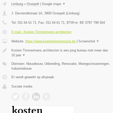
Limburg
»
Overpelt
|
Google maps
▼
J. Devriendtstraat 1A
,
3900
Overpelt
(
Limburg
)
Tel:
011 64 61 71
, Fax:
011 64 61 71
, BTW-nr:
BE 0787 798 564
E-mail › Kosten Timmermans architecten
Website:
https://www.kostentimmermans.be
|
Screenshot
▼
Kosten Timmermans architecten is een jong bureau met meer dan
10 jaar
▼
Diensten: Nieuwbouw, Uitbreiding, Renovatie, Meergezinswoningen,
Industriebouw
Er wordt gewerkt op afspraak.
Sociale media: