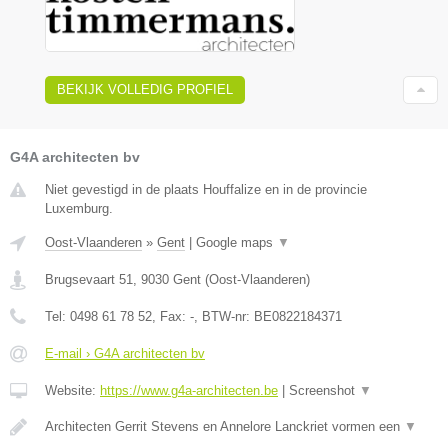
BEKIJK VOLLEDIG PROFIEL
G4A architecten bv
Niet gevestigd in de plaats Houffalize en in de provincie
Luxemburg.
Oost-Vlaanderen
»
Gent
|
Google maps
▼
Brugsevaart 51
,
9030
Gent
(
Oost-Vlaanderen
)
Tel:
0498 61 78 52
, Fax:
-
, BTW-nr:
BE0822184371
E-mail › G4A architecten bv
Website:
https://www.g4a-architecten.be
|
Screenshot
▼
Architecten Gerrit Stevens en Annelore Lanckriet vormen een
▼