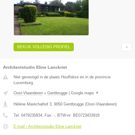
BEKIJK VOLLEDIG PROFIEL
Architectstudio Eline Lanckriet
Niet gevestigd in de plaats Houffalize en in de provincie
Luxemburg.
Oost-Vlaanderen
»
Gentbrugge
|
Google maps
▼
Hélène Maréchalhof 3
,
9050
Gentbrugge
(
Oost-Vlaanderen
)
Tel:
0479235834
, Fax:
-
, BTW-nr:
BE0723433918
E-mail › Architectstudio Eline Lanckriet