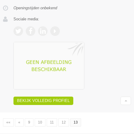
Openingstijden onbekend
Sociale media:
BEKIJK VOLLEDIG PROFIEL
««
«
9
10
11
12
13