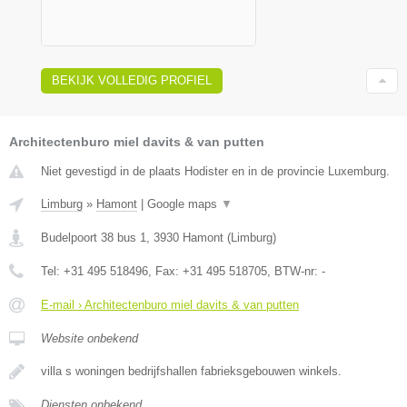
BEKIJK VOLLEDIG PROFIEL
Architectenburo miel davits & van putten
Niet gevestigd in de plaats Hodister en in de provincie Luxemburg.
Limburg
»
Hamont
|
Google maps
▼
Budelpoort 38 bus 1
,
3930
Hamont
(
Limburg
)
Tel:
+31 495 518496
, Fax:
+31 495 518705
, BTW-nr:
-
E-mail › Architectenburo miel davits & van putten
Website onbekend
villa s woningen bedrijfshallen fabrieksgebouwen winkels.
Diensten onbekend