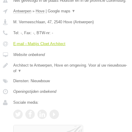
Niet gevestigd in de plaats Hodister en in de provincie Luxemburg.
Antwerpen
»
Hove
|
Google maps
▼
M. Vermeeschlaan, 47
,
2540
Hove
(
Antwerpen
)
Tel:
-
, Fax:
-
, BTW-nr:
-
E-mail › Mattijs Cloet Architect
Website onbekend
Architect te Antwerpen, Hove en omgeving. Voor al uw nieuwbouw-
of
▼
Diensten: Nieuwbouw
Openingstijden onbekend
Sociale media: