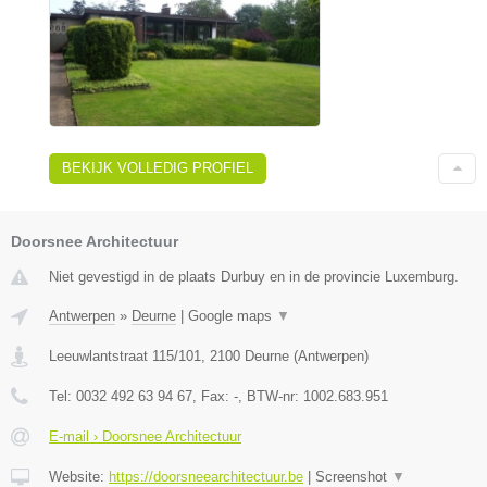
BEKIJK VOLLEDIG PROFIEL
Doorsnee Architectuur
Niet gevestigd in de plaats Durbuy en in de provincie Luxemburg.
Antwerpen
»
Deurne
|
Google maps
▼
Leeuwlantstraat 115/101
,
2100
Deurne
(
Antwerpen
)
Tel:
0032 492 63 94 67
, Fax:
-
, BTW-nr:
1002.683.951
E-mail › Doorsnee Architectuur
Website:
https://doorsneearchitectuur.be
|
Screenshot
▼