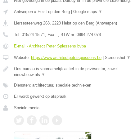
Niet gevestigd in de plaats Durbuy en in de provincie Luxemburg.
Antwerpen
»
Heist op den Berg
|
Google maps
▼
Liersesteenweg 268
,
2220
Heist op den Berg
(
Antwerpen
)
Tel:
015/24 15 71
, Fax:
-
, BTW-nr:
0894.274.078
E-mail › Architect Peter Spiessens bvba
Website:
https://www.architectpeterspiessens.be
|
Screenshot
▼
Ons bureau is voornamelijk actief in de privésector, zowel
nieuwbouw als
▼
Diensten: architectuur, speciale technieken
Er wordt gewerkt op afspraak.
Sociale media: