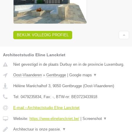
BEKIJK VOLLEDIG PROFIEL
Architectstudio Eline Lanckriet
Niet gevestigd in de plaats Durbuy en in de provincie Luxemburg.
Oost-Vlaanderen
»
Gentbrugge
|
Google maps
▼
Hélène Maréchalhof 3
,
9050
Gentbrugge
(
Oost-Vlaanderen
)
Tel:
0479235834
, Fax:
-
, BTW-nr:
BE0723433918
E-mail › Architectstudio Eline Lanckriet
Website:
https://www.elinelanckriet.be/
|
Screenshot
▼
Architectuur is onze passie.
▼