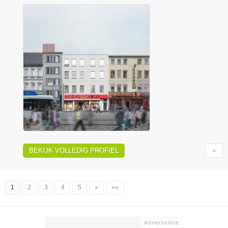
BEKIJK VOLLEDIG PROFIEL
1
2
3
4
5
»
»»