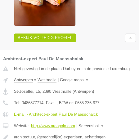
BEKIJK VOLLEDIG PROFIEL
Architect-expert Paul De Maesschalck
Niet gevestigd in de plaats Durbuy en in de provincie Luxemburg.
Antwerpen
»
Westmalle
|
Google maps
▼
St-Jozeflei, 15
,
2390
Westmalle
(
Antwerpen
)
Tel:
0486877714
, Fax:
-
, BTW-nr:
0635.235.677
E-mail › Architect-expert Paul De Maesschalck
Website:
http://www.arcopolo.com
|
Screenshot
▼
architectuur, (gerechtelijke) expertisen, schattingen