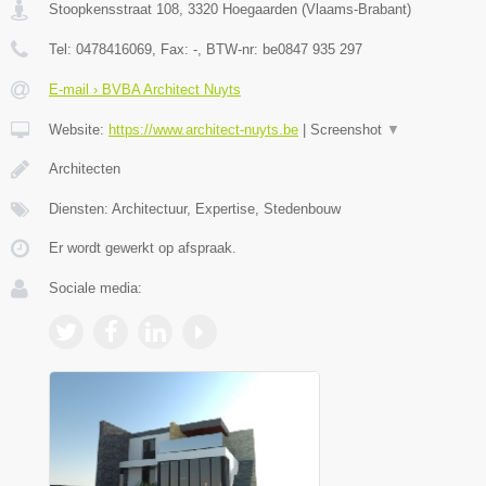
Stoopkensstraat 108
,
3320
Hoegaarden
(
Vlaams-Brabant
)
Tel:
0478416069
, Fax:
-
, BTW-nr:
be0847 935 297
E-mail › BVBA Architect Nuyts
Website:
https://www.architect-nuyts.be
|
Screenshot
▼
Architecten
Diensten: Architectuur, Expertise, Stedenbouw
Er wordt gewerkt op afspraak.
Sociale media: