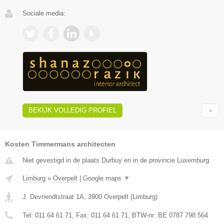
Sociale media:
BEKIJK VOLLEDIG PROFIEL
Kosten Timmermans architecten
Niet gevestigd in de plaats Durbuy en in de provincie Luxemburg.
Limburg
»
Overpelt
|
Google maps
▼
J. Devriendtstraat 1A
,
3900
Overpelt
(
Limburg
)
Tel:
011 64 61 71
, Fax:
011 64 61 71
, BTW-nr:
BE 0787 798 564