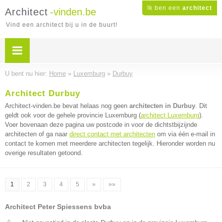
Ik ben een
architect
Architect
-vinden.be
Vind een architect bij u in de buurt!
U bent nu hier:
Home
»
Luxemburg
»
Durbuy
Architect Durbuy
Architect-vinden.be bevat helaas nog geen
architecten in Durbuy
. Dit
geldt ook voor de gehele provincie Luxemburg (
architect Luxemburg
).
Voer bovenaan deze pagina uw postcode in voor de dichtstbijzijnde
architecten of ga naar
direct contact met architecten
om via één e-mail in
contact te komen met meerdere architecten tegelijk. Hieronder worden nu
overige resultaten getoond.
1
2
3
4
5
»
»»
Architect Peter Spiessens bvba