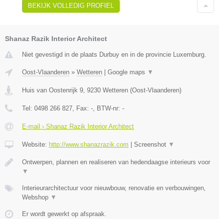
BEKIJK VOLLEDIG PROFIEL
Shanaz Razik Interior Architect
Niet gevestigd in de plaats Durbuy en in de provincie Luxemburg.
Oost-Vlaanderen
»
Wetteren
|
Google maps
▼
Huis van Oostenrijk 9
,
9230
Wetteren
(
Oost-Vlaanderen
)
Tel:
0498 266 827
, Fax:
-
, BTW-nr:
-
E-mail › Shanaz Razik Interior Architect
Website:
http://www.shanazrazik.com
|
Screenshot
▼
Ontwerpen, plannen en realiseren van hedendaagse interieurs voor
▼
Interieurarchitectuur voor nieuwbouw, renovatie en verbouwingen,
Webshop
▼
Er wordt gewerkt op afspraak.