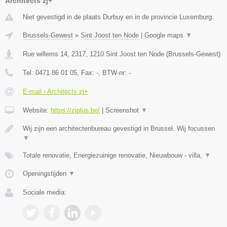
Architects zj+
Niet gevestigd in de plaats Durbuy en in de provincie Luxemburg.
Brussels-Gewest
»
Sint Joost ten Node
|
Google maps
▼
Rue willems 14, 2317
,
1210
Sint Joost ten Node
(
Brussels-Gewest
)
Tel:
0471 86 01 05
, Fax:
-
, BTW-nr:
-
E-mail › Architects zj+
Website:
https://zjplus.be/
|
Screenshot
▼
Wij zijn een architectenbureau gevestigd in Brussel. Wij focussen
▼
Totale renovatie, Energiezuinige renovatie, Nieuwbouw - villa,
▼
Openingstijden
▼
Sociale media: