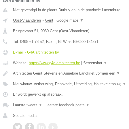
G4A architecten bv
Niet gevestigd in de plaats Durbuy en in de provincie Luxemburg.
Oost-Vlaanderen
»
Gent
|
Google maps
▼
Brugsevaart 51
,
9030
Gent
(
Oost-Vlaanderen
)
Tel:
0498 61 78 52
, Fax:
-
, BTW-nr:
BE0822184371
E-mail › G4A architecten bv
Website:
https://www.g4a-architecten.be
|
Screenshot
▼
Architecten Gerrit Stevens en Annelore Lanckriet vormen een
▼
Nieuwbouw, Verbouwing, Renovatie, Uitbreiding, Houtskeletbouw,
▼
Er wordt gewerkt op afspraak.
Laatste tweets
▼
|
Laatste facebook posts
▼
Sociale media: