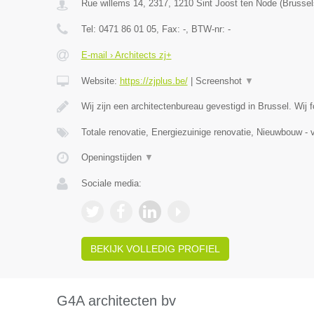
Rue willems 14, 2317
,
1210
Sint Joost ten Node
(
Brusse
Tel:
0471 86 01 05
, Fax:
-
, BTW-nr:
-
E-mail › Architects zj+
Website:
https://zjplus.be/
|
Screenshot
▼
Wij zijn een architectenbureau gevestigd in Brussel. Wij
Totale renovatie, Energiezuinige renovatie, Nieuwbouw - v
Openingstijden
▼
Sociale media:
BEKIJK VOLLEDIG PROFIEL
G4A architecten bv