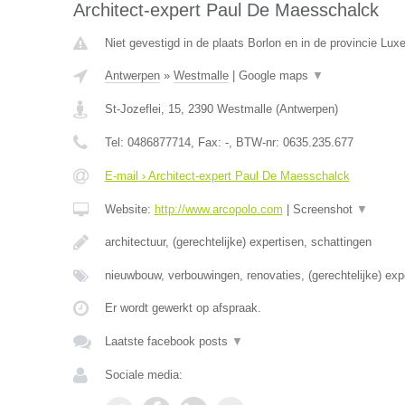
Architect-expert Paul De Maesschalck
Niet gevestigd in de plaats Borlon en in de provincie Lux
Antwerpen
»
Westmalle
|
Google maps
▼
St-Jozeflei, 15
,
2390
Westmalle
(
Antwerpen
)
Tel:
0486877714
, Fax:
-
, BTW-nr:
0635.235.677
E-mail › Architect-expert Paul De Maesschalck
Website:
http://www.arcopolo.com
|
Screenshot
▼
architectuur, (gerechtelijke) expertisen, schattingen
nieuwbouw, verbouwingen, renovaties, (gerechtelijke) exp
Er wordt gewerkt op afspraak.
Laatste facebook posts
▼
Sociale media: