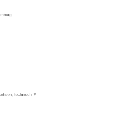
emburg.
ertisen, technisch
▼