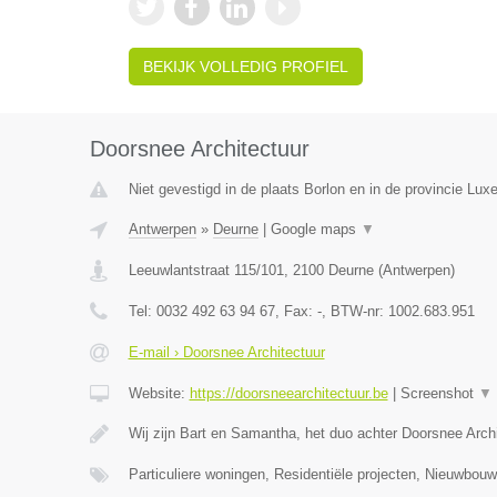
BEKIJK VOLLEDIG PROFIEL
Doorsnee Architectuur
Niet gevestigd in de plaats Borlon en in de provincie Lux
Antwerpen
»
Deurne
|
Google maps
▼
Leeuwlantstraat 115/101
,
2100
Deurne
(
Antwerpen
)
Tel:
0032 492 63 94 67
, Fax:
-
, BTW-nr:
1002.683.951
E-mail › Doorsnee Architectuur
Website:
https://doorsneearchitectuur.be
|
Screenshot
▼
Wij zijn Bart en Samantha, het duo achter Doorsnee Arc
Particuliere woningen, Residentiële projecten, Nieuwbo