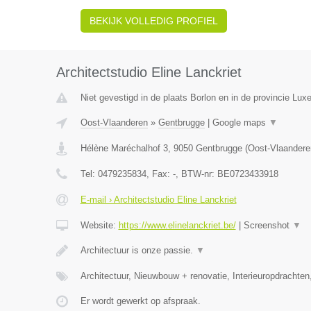
BEKIJK VOLLEDIG PROFIEL
Architectstudio Eline Lanckriet
Niet gevestigd in de plaats Borlon en in de provincie Lux
Oost-Vlaanderen
»
Gentbrugge
|
Google maps
▼
Hélène Maréchalhof 3
,
9050
Gentbrugge
(
Oost-Vlaandere
Tel:
0479235834
, Fax:
-
, BTW-nr:
BE0723433918
E-mail › Architectstudio Eline Lanckriet
Website:
https://www.elinelanckriet.be/
|
Screenshot
▼
Architectuur is onze passie.
▼
Architectuur, Nieuwbouw + renovatie, Interieuropdrachten
Er wordt gewerkt op afspraak.