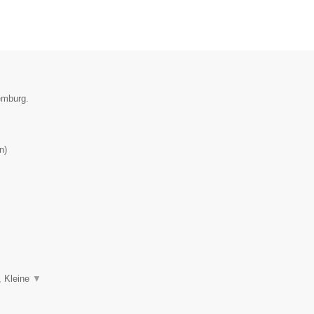
emburg.
n
)
, Kleine
▼