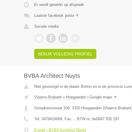
Er wordt gewerkt op afspraak.
Laatste facebook posts
▼
Sociale media:
BEKIJK VOLLEDIG PROFIEL
BVBA Architect Nuyts
Niet gevestigd in de plaats Borlon en in de provincie Lux
Vlaams-Brabant
»
Hoegaarden
|
Google maps
▼
Stoopkensstraat 108
,
3320
Hoegaarden
(
Vlaams-Brabant
Tel:
0478416069
, Fax:
-
, BTW-nr:
be0847 935 297
E-mail › BVBA Architect Nuyts