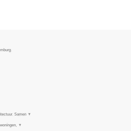
emburg.
hitectuur. Samen
▼
uwwoningen,
▼