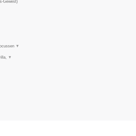
ls-Gewest
)
 focussen
▼
illa,
▼