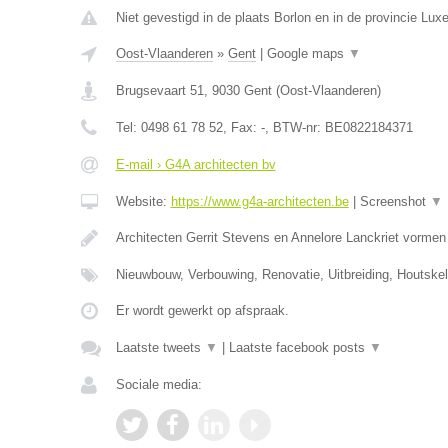
Niet gevestigd in de plaats Borlon en in de provincie Lux
Oost-Vlaanderen
»
Gent
|
Google maps
▼
Brugsevaart 51
,
9030
Gent
(
Oost-Vlaanderen
)
Tel:
0498 61 78 52
, Fax:
-
, BTW-nr:
BE0822184371
E-mail › G4A architecten bv
Website:
https://www.g4a-architecten.be
|
Screenshot
▼
Architecten Gerrit Stevens en Annelore Lanckriet vorme
Nieuwbouw, Verbouwing, Renovatie, Uitbreiding, Houtske
Er wordt gewerkt op afspraak.
Laatste tweets
▼
|
Laatste facebook posts
▼
Sociale media: