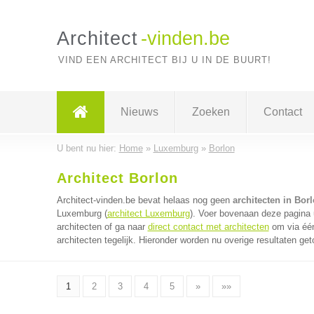
Architect
-vinden.be
VIND EEN ARCHITECT BIJ U IN DE BUURT!
Nieuws
Zoeken
Contact
U bent nu hier:
Home
»
Luxemburg
»
Borlon
Architect Borlon
Architect-vinden.be bevat helaas nog geen
architecten in Bor
Luxemburg (
architect Luxemburg
). Voer bovenaan deze pagina u
architecten of ga naar
direct contact met architecten
om via één
architecten tegelijk. Hieronder worden nu overige resultaten get
1
2
3
4
5
»
»»