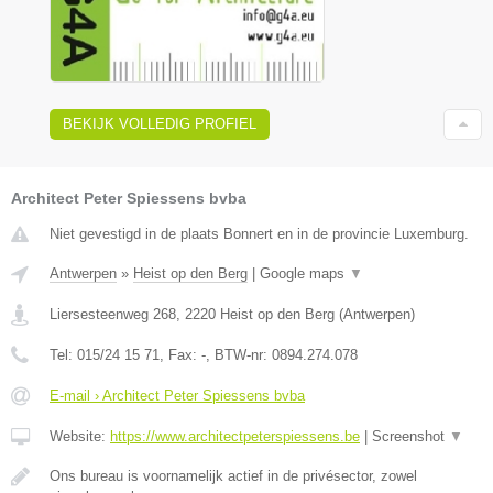
BEKIJK VOLLEDIG PROFIEL
Architect Peter Spiessens bvba
Niet gevestigd in de plaats Bonnert en in de provincie Luxemburg.
Antwerpen
»
Heist op den Berg
|
Google maps
▼
Liersesteenweg 268
,
2220
Heist op den Berg
(
Antwerpen
)
Tel:
015/24 15 71
, Fax:
-
, BTW-nr:
0894.274.078
E-mail › Architect Peter Spiessens bvba
Website:
https://www.architectpeterspiessens.be
|
Screenshot
▼
Ons bureau is voornamelijk actief in de privésector, zowel