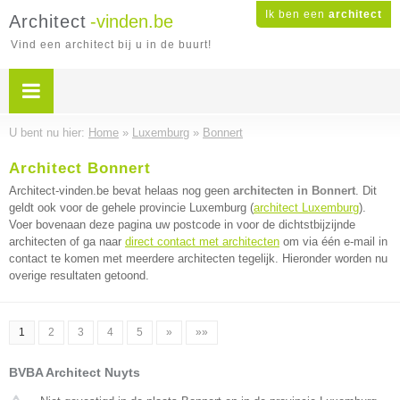
Ik ben een
architect
Architect
-vinden.be
Vind een architect bij u in de buurt!
U bent nu hier:
Home
»
Luxemburg
»
Bonnert
Architect Bonnert
Architect-vinden.be bevat helaas nog geen
architecten in Bonnert
. Dit
geldt ook voor de gehele provincie Luxemburg (
architect Luxemburg
).
Voer bovenaan deze pagina uw postcode in voor de dichtstbijzijnde
architecten of ga naar
direct contact met architecten
om via één e-mail in
contact te komen met meerdere architecten tegelijk. Hieronder worden nu
overige resultaten getoond.
1
2
3
4
5
»
»»
BVBA Architect Nuyts