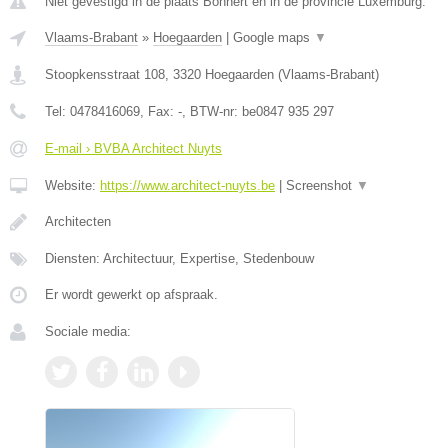
Niet gevestigd in de plaats Bonnert en in de provincie Luxemburg.
Vlaams-Brabant
»
Hoegaarden
|
Google maps
▼
Stoopkensstraat 108
,
3320
Hoegaarden
(
Vlaams-Brabant
)
Tel:
0478416069
, Fax:
-
, BTW-nr:
be0847 935 297
E-mail › BVBA Architect Nuyts
Website:
https://www.architect-nuyts.be
|
Screenshot
▼
Architecten
Diensten: Architectuur, Expertise, Stedenbouw
Er wordt gewerkt op afspraak.
Sociale media: