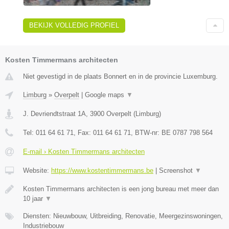
BEKIJK VOLLEDIG PROFIEL
Kosten Timmermans architecten
Niet gevestigd in de plaats Bonnert en in de provincie Luxemburg.
Limburg
»
Overpelt
|
Google maps
▼
J. Devriendtstraat 1A
,
3900
Overpelt
(
Limburg
)
Tel:
011 64 61 71
, Fax:
011 64 61 71
, BTW-nr:
BE 0787 798 564
E-mail › Kosten Timmermans architecten
Website:
https://www.kostentimmermans.be
|
Screenshot
▼
Kosten Timmermans architecten is een jong bureau met meer dan
10 jaar
▼
Diensten: Nieuwbouw, Uitbreiding, Renovatie, Meergezinswoningen,
Industriebouw