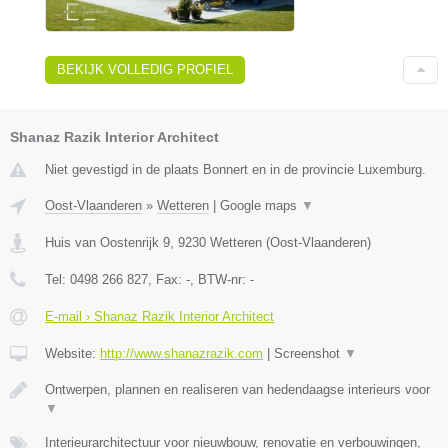
BEKIJK VOLLEDIG PROFIEL
Shanaz Razik Interior Architect
Niet gevestigd in de plaats Bonnert en in de provincie Luxemburg.
Oost-Vlaanderen
»
Wetteren
|
Google maps
▼
Huis van Oostenrijk 9
,
9230
Wetteren
(
Oost-Vlaanderen
)
Tel:
0498 266 827
, Fax:
-
, BTW-nr:
-
E-mail › Shanaz Razik Interior Architect
Website:
http://www.shanazrazik.com
|
Screenshot
▼
Ontwerpen, plannen en realiseren van hedendaagse interieurs voor
▼
Interieurarchitectuur voor nieuwbouw, renovatie en verbouwingen,