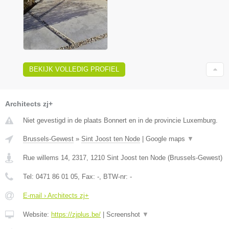
BEKIJK VOLLEDIG PROFIEL
Architects zj+
Niet gevestigd in de plaats Bonnert en in de provincie Luxemburg.
Brussels-Gewest
»
Sint Joost ten Node
|
Google maps
▼
Rue willems 14, 2317
,
1210
Sint Joost ten Node
(
Brussels-Gewest
)
Tel:
0471 86 01 05
, Fax:
-
, BTW-nr:
-
E-mail › Architects zj+
Website:
https://zjplus.be/
|
Screenshot
▼