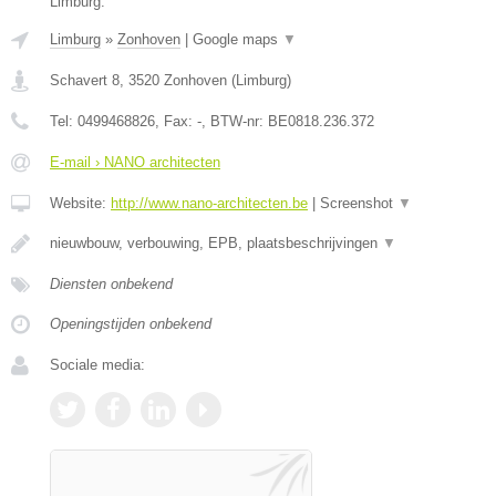
Limburg.
Limburg
»
Zonhoven
|
Google maps
▼
Schavert 8
,
3520
Zonhoven
(
Limburg
)
Tel:
0499468826
, Fax:
-
, BTW-nr:
BE0818.236.372
E-mail › NANO architecten
Website:
http://www.nano-architecten.be
|
Screenshot
▼
nieuwbouw, verbouwing, EPB, plaatsbeschrijvingen
▼
Diensten onbekend
Openingstijden onbekend
Sociale media: