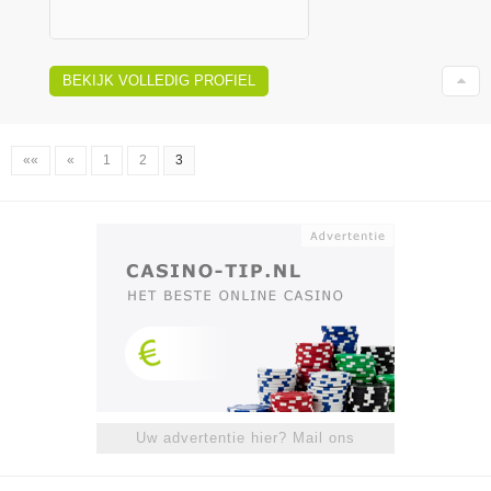
BEKIJK VOLLEDIG PROFIEL
««
«
1
2
3
Uw advertentie hier? Mail ons